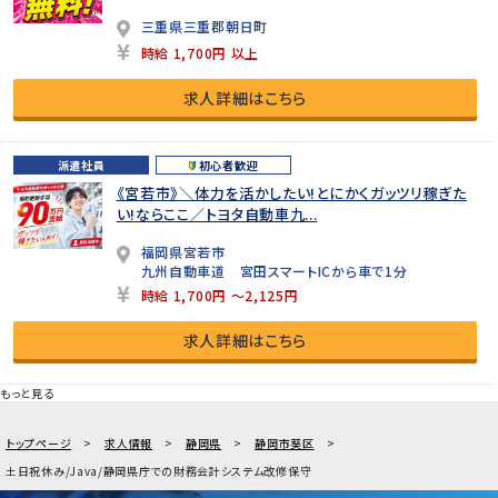
三重県三重郡朝日町
時給 1,700円 以上
求人詳細はこちら
派遣社員
初心者歓迎
《宮若市》＼体力を活かしたい!とにかくガッツリ稼ぎた
い!ならここ／トヨタ自動車九...
福岡県宮若市
九州自動車道 宮田スマートICから車で1分
時給 1,700円 ～2,125円
求人詳細はこちら
もっと見る
トップページ
求人情報
静岡県
静岡市葵区
土日祝休み/Java/静岡県庁での財務会計システム改修保守