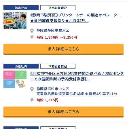
派遣社員
初心者歓迎
《静岡市駿河区》プリンタートナーの製造オペレーター
★資格取得支援あり★月収32万...
静岡県静岡市駿河区
時給 1,800円 ～2,250円
求人詳細はこちら
派遣社員
初心者歓迎
《浜松市中央区三方原》始業時間が選べる♪検診センタ
ーでの健康診断の予約受付業務【...
静岡県浜松市中央区
天竜浜名湖鉄道天竜浜名湖線 金指駅より車で11分
時給 1,315円
求人詳細はこちら
派遣社員
初心者歓迎