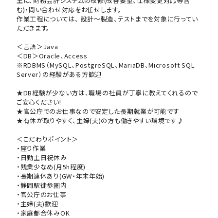
主に、財務会計システムの改修(改善要望、仕様変更対応等含
む)・問い合わせ対応をお任せします。
作業工程については、 設計～製造、テストまでを対象に行ってい
ただきます。
＜言語＞Java
＜DB＞Oracle、Access
※RDBMS（MySQL、PostgreSQL、MariaDB、Microsoft SQL
Server）の経験がある方歓迎
★DB経験が少ない方は、職場の社員が丁寧に教えてくれるので
ご安心ください!
★官公庁でのお仕事なので安定した長期就業が可能です
★有休が取りやすく、主婦(夫)の方も働きやすい環境です♪
＜こだわりポイント＞
・座り作業
・日勤土日祝休み
・残業少なめ(月5h程度)
・長期連休あり(GW・年末年始)
・静岡駅徒歩圏内
・官公庁のお仕事
・主婦(夫)歓迎
・家庭都合休みOK