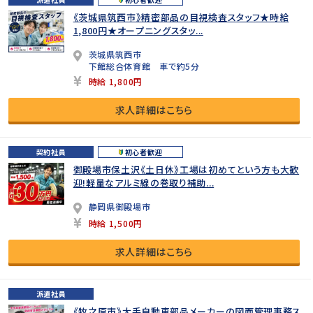
《茨城県筑西市》精密部品の目視検査スタッフ★時給
1,800円★オープニングスタッ...
茨城県筑西市
下館総合体育館 車で約5分
時給 1,800円
求人詳細はこちら
契約社員
初心者歓迎
御殿場市保土沢《土日休》工場は初めてという方も大歓
迎!軽量なアルミ線の巻取り補助...
静岡県御殿場市
時給 1,500円
求人詳細はこちら
派遣社員
《牧之原市》大手自動車部品メーカーの図面管理事務ス