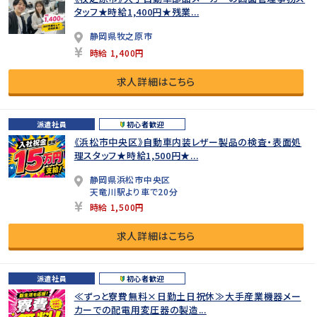
タッフ★時給1,400円★残業...
静岡県牧之原市
時給 1,400円
求人詳細はこちら
派遣社員
初心者歓迎
《浜松市中央区》自動車内装レザー製品の検査・表面処
理スタッフ★時給1,500円★...
静岡県浜松市中央区
天竜川駅より車で20分
時給 1,500円
求人詳細はこちら
派遣社員
初心者歓迎
≪ずっと寮費無料×日勤土日祝休≫大手産業機器メー
カーでの配電用変圧器の製造...