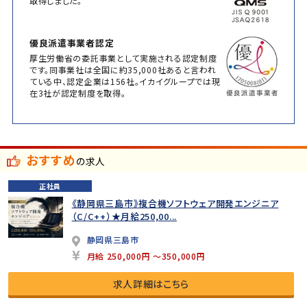
取得しました。
優良派遣事業者認定
厚生労働省の委託事業として実施される認定制度
です。同事業社は全国に約35,000社あると言われ
ている中、認定企業は156社。イカイグループでは現
在3社が認定制度を取得。
おすすめ
の求人
正社員
《静岡県三島市》複合機ソフトウェア開発エンジニア
（C/C++）★月給250,00...
静岡県三島市
月給 250,000円 ～350,000円
求人詳細はこちら