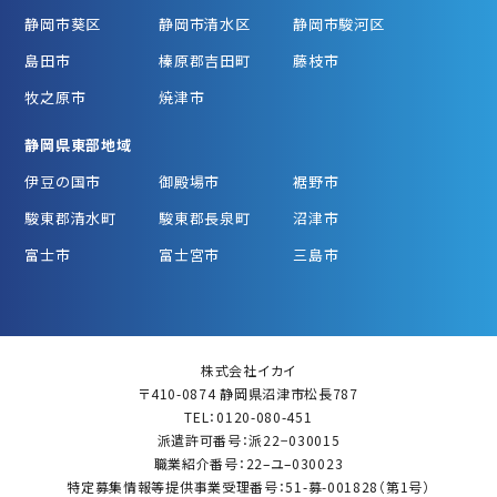
静岡市葵区
静岡市清水区
静岡市駿河区
島田市
榛原郡吉田町
藤枝市
牧之原市
焼津市
静岡県東部地域
伊豆の国市
御殿場市
裾野市
駿東郡清水町
駿東郡長泉町
沼津市
富士市
富士宮市
三島市
株式会社イカイ
〒410-0874 静岡県沼津市松長787
TEL：0120-080-451
派遣許可番号：派22−030015
職業紹介番号：22–ユ–030023
特定募集情報等提供事業受理番号：51-募-001828（第1号）