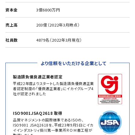
資本金
3億6800万円
売上高
203億（2022年3月時点）
社員数
4879名（2022年3月現在）
より信頼をいただける企業として
製造請負優良適正業者認定
平成22年度よりスタートした製造請負優良適正業
者認定制度の「優良適正業者」にイカイグループ4
社が認定されました
ISO9001JSAQ2618 取得
品質マネジメントの国際標準であるISOの、
ISO9001 JSAQ2618を、平成23年9月5日にイカ
イインダストリィ掛川第一事業所ＲＯＭ書工程が