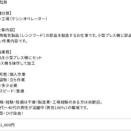
社員
種分類】
・工場（マシンオペレーター）
仕事内容】
用電気製品（レンジフード）の部品を製造するお仕事です。小型プレス機に部品
い作業内容です。
当業務】
品を小型プレス機にセット
レス機を操作して加工
形態：個人作業
姿勢：立ち作業
：多少必要
スピード：普通
格・経験・知識は不要！製造業・工場経験のある方は尚歓迎。
0代〜40代の男性が活躍中（男性100%）の職場です。
型・ひげ自由！
1,600円