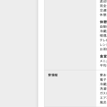
送迎
完全
交通
休憩
休憩
自動
冷蔵
喫煙
テレ
レン
お茶
食堂
メニ
平均 
寮情報
寮あ
電子
冷蔵
洗濯
ガス
エア
風呂