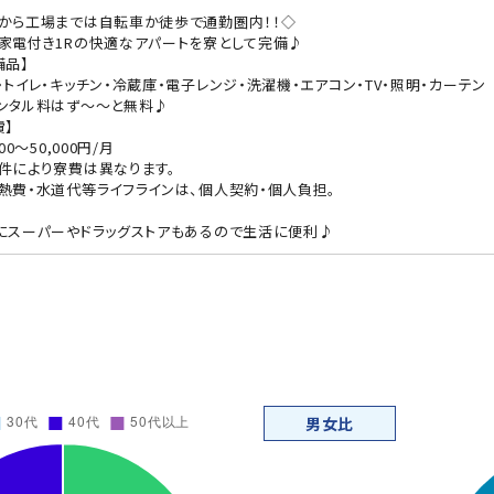
から工場までは自転車か徒歩で通勤圏内！！◇
家電付き1Rの快適なアパートを寮として完備♪
備品】
・トイレ・キッチン・冷蔵庫・電子レンジ・洗濯機・エアコン・TV・照明・カーテン
ンタル料はず～～と無料♪
費】
000～50,000円/月
件により寮費は異なります。
熱費・水道代等ライフラインは、個人契約・個人負担。
にスーパーやドラッグストアもあるので生活に便利♪
男女比