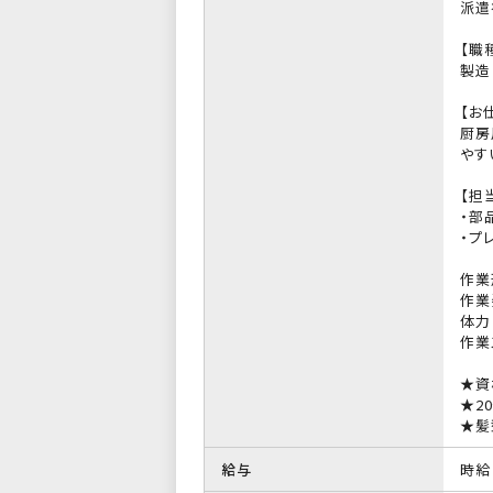
派遣
【職
製造
【お
厨房
やす
【担
・部
・プ
作業
作業
体力
作業
★資
★2
★髪
給与
時給 