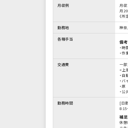
月収例
月収
月20
《所
勤務地
神奈
各種手当
備考
・時
・作
交通費
一部
<上限
・自
・バイ
・原
・公
勤務時間
[日勤
8:1
補足
休憩
※生