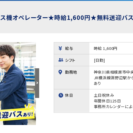
ス機オペレーター★時給1,600円★無料送迎バ
給与
時給 1,600円
シフト
[日勤]
勤務地
神奈川県相模原市中
JR横浜線淵野辺駅から
あり
休日
土日祝休み
年間休日125日
事務所カレンダーによ