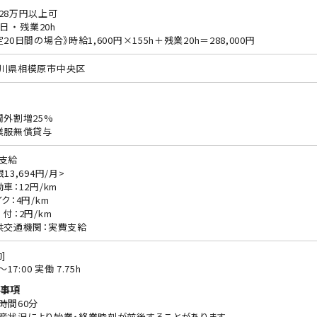
28万円以上可
日 ・ 残業20h
定20日間の場合》時給1,600円×155h＋残業20h＝288,000円
川県相模原市中央区
間外割増25%
業服無償貸与
支給
13,694円/月>
動車：12円/km
ク：4円/km
 付：2円/km
共交通機関：実費支給
]
5〜17:00 実働 7.75h
事項
時間60分
産状況により始業・終業時刻が前後することがあります