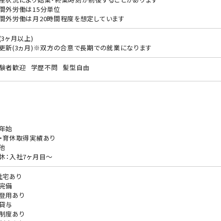
間外労働は15分単位
間外労働は月20時間程度を想定しています
(3ヶ月以上)
更新(3ヵ月)※双方の合意で長期での就業になります
験者歓迎
学歴不問
髪型自由
年始
・育休取得実績あり
他
休：入社7ヶ月目～
社宅あり
完備
登用あり
貸与
制度あり