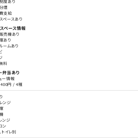
制度あり
分煙
費支給
スペースあり
スペース情報
販売機あり
庫あり
ルームあり
ビ
ジ
無料
・弁当あり
ュー情報
400円 / 4種
り
レンジ
庫
機
レンジ
コン
、トイレ別