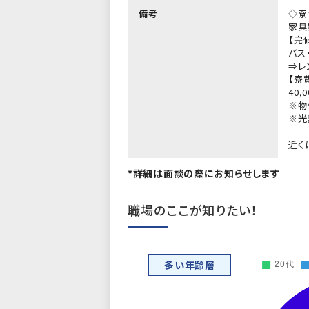
備考
◇寮
家具
【完
バス
⇒レ
【寮
40,
※物
※光
近く
*詳細は面談の際にお知らせします
職場のここが知りたい！
多い年齢層