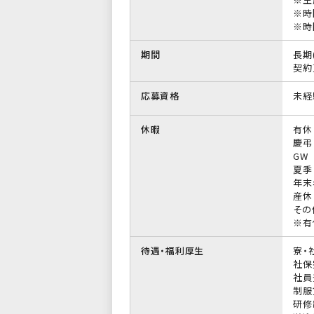
※時
※時
期間
長期
契約
応募資格
未経
休暇
有休
慶弔
GW
夏季
年末
産休
その
※有
待遇・福利厚生
寮・
社保
社員
制服
研修