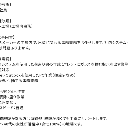
用形態】
社員
種分類】
・工場（工場内事務）
仕事内容】
スメーカーの工場内で、出荷に関わる事務業務をお任せします。社内システム
ば問題ありません。
当業務】
内システムを使用した荷造り書の作成（パレットにガラスを積む指示を出す業務
話対応
cel・Outlookを使用したPC作業（頻度少なめ）
の他、付随する事務業務
形態：個人作業
姿勢：座り作業
：必要なし
スピード：普通
務経験がある方は尚歓迎！経験が浅くても丁寧にサポートします。
0〜40代の女性が活躍中（女性100%）の職場です。