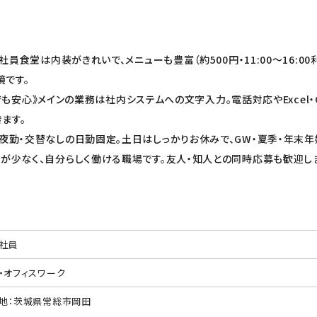
員食堂は内装がきれいで、メニューも豊富（約500円・11:00〜16:0
境です。
も安心》メインの業務は社内システムへの文字入力。電話対応やExcel・O
ます。
夜勤・交替なしの日勤固定。土日はしっかりお休みで、GW・夏季・年末年
約が少なく、自分らしく働ける職場です。友人・知人との同時応募も歓迎し
社員
・オフィスワーク
地：茨城県常総市岡田