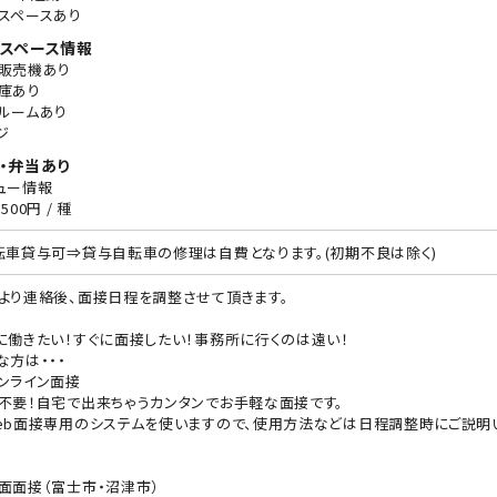
スペースあり
スペース情報
販売機あり
庫あり
ルームあり
ジ
・弁当あり
ュー情報
500円 / 種
転車貸与可⇒貸与自転車の修理は自費となります。(初期不良は除く)
より連絡後、面接日程を調整させて頂きます。
に働きたい！すぐに面接したい！事務所に行くのは遠い！
な方は・・・
ンライン面接
不要！自宅で出来ちゃうカンタンでお手軽な面接です。
eb面接専用のシステムを使いますので、使用方法などは日程調整時にご説明
面面接（富士市・沼津市）