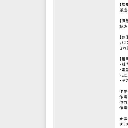
【雇
派遣
【職
製造
【お
ガラ
きれ
【担
・社
・電
・Ex
・そ
作業
作業
体力
作業
★事
★3