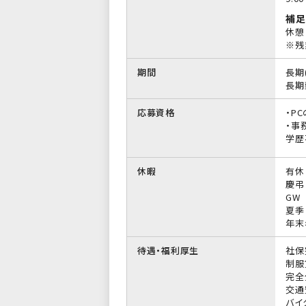
補足
休憩
※残
期間
長期
長期
応募資格
・PC
・事
学歴
休暇
有休
慶弔
GW
夏季
年末
待遇・福利厚生
社保
制服
完全
交通
バイ