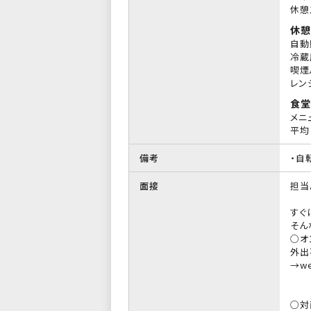
休憩
休憩
自動
冷蔵
喫煙
レン
食堂
メニ
平均 
備考
・自
面接
担当
すぐ
そん
○オ
外出
→w
○対