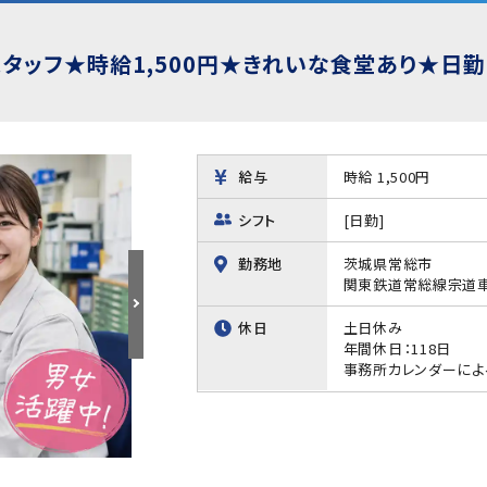
タッフ★時給1,500円★きれいな食堂あり★日勤
給与
時給 1,500円
シフト
[日勤]
勤務地
茨城県常総市
関東鉄道常総線宗道車
休日
土日休み
年間休日：118日
事務所カレンダーによ