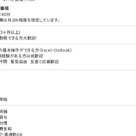
事項
：60分
業は月20h程度を想定しています。
(3ヶ月以上)
勤務できる方大歓迎!
の基本操作ができる方（Excel・Outlook）
務経験がある方は尚歓迎
不問
髪型自由
友達と応募歓迎
年始
完備
貸与
分煙
費支給
ク・車通勤OK