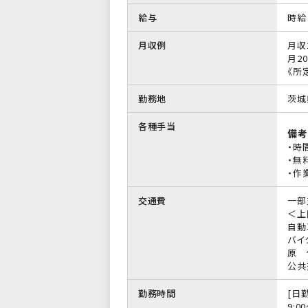
給与
時給 
月収例
月収
月20
《所
勤務地
茨城
各種手当
備考
・時
・無
・作
交通費
一部
＜上
自動
バイ
原 
公共
勤務時間
[日勤
9:0