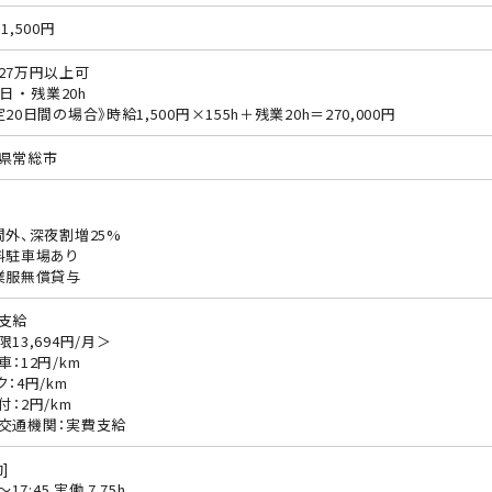
1,500円
27万円以上可
日 ・ 残業20h
定20日間の場合》時給1,500円×155h＋残業20h＝270,000円
県常総市
間外、深夜割増25%
料駐車場あり
業服無償貸与
支給
限13,694円/月＞
車：12円/km
ク：4円/km
付：2円/km
交通機関：実費支給
]
0〜17:45 実働 7.75h