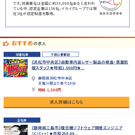
です。同事業社は全国に約35,000社あると言われ
ている中、認定企業は156社。イカイグループでは現
在3社が認定制度を取得。
おすすめ
の求人
派遣社員
初心者歓迎
《浜松市中央区》自動車内装レザー製品の検査・表面処
理スタッフ★時給1,500円★...
静岡県浜松市中央区
天竜川駅より車で20分
時給 1,500円
求人詳細はこちら
正社員
《静岡県三島市》複合機ソフトウェア開発エンジニア
（C/C++）★月給250,00...