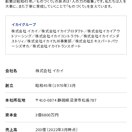
創業は昭和45年。「ものづくり」の原点は「人の力の結集」です。私たちは人を
大事に、また丁寧に育成していくことで「ものづくり」を支えています。
イカイグループ
株式会社 イカイ／株式会社イカイプロダクト／株式会社イカイアウ
トソーシング／株式会社イカイコントラクト／株式会社イカイインダ
ストリィ／株式会社イカイ九州事業部／株式会社エキスパートパワ
ーシズオカ／株式会社イカイトランスポート
会社名
株式会社 イカイ
創立
昭和45年（1970年）3月
本社所在地
〒410-0874 静岡県沼津市松長787
資本金
3億6800万円
売上高
203億（2022年3月時点）