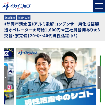
派遣社員
製造・工場
《静岡市清水区》アルミ電解コンデンサー用化成箔製
造オペレーター★時給1,600円★正社員登用あり★3
交替・寮完備【20代～40代男性活躍中！】