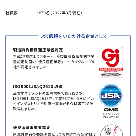
社員数
4879名（2022年3月現在）
より信頼をいただける企業として
製造請負優良適正業者認定
平成22年度よりスタートした製造請負優良適正業
者認定制度の「優良適正業者」にイカイグループ4
社が認定されました
ISO9001JSAQ2618 取得
品質マネジメントの国際標準であるISOの、
ISO9001 JSAQ2618を、平成23年9月5日にイカ
イインダストリィ掛川第一事業所ＲＯＭ書工程が
取得しました。
優良派遣事業者認定
厚生労働省の委託事業として実施される認定制度