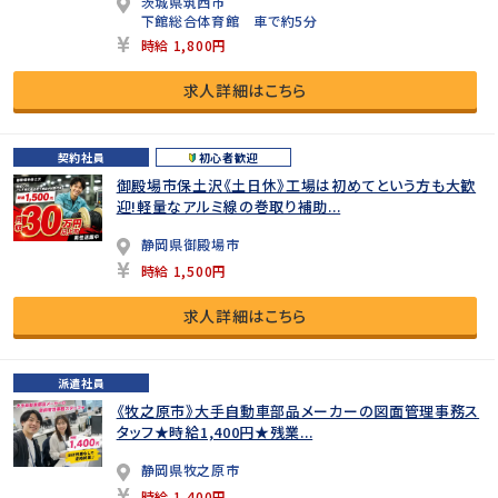
茨城県筑西市
下館総合体育館 車で約5分
時給 1,800円
求人詳細はこちら
契約社員
初心者歓迎
御殿場市保土沢《土日休》工場は初めてという方も大歓
迎!軽量なアルミ線の巻取り補助...
静岡県御殿場市
時給 1,500円
求人詳細はこちら
派遣社員
《牧之原市》大手自動車部品メーカーの図面管理事務ス
タッフ★時給1,400円★残業...
静岡県牧之原市
時給 1,400円