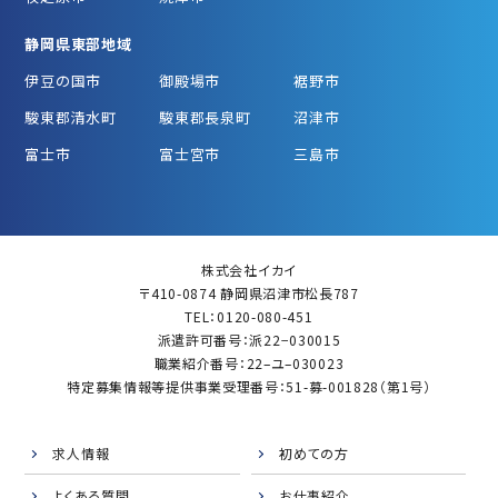
静岡県東部地域
伊豆の国市
御殿場市
裾野市
駿東郡清水町
駿東郡長泉町
沼津市
富士市
富士宮市
三島市
株式会社イカイ
〒410-0874 静岡県沼津市松長787
TEL：0120-080-451
派遣許可番号：派22−030015
職業紹介番号：22–ユ–030023
特定募集情報等提供事業受理番号：51-募-001828（第1号）
求人情報
初めての方
よくある質問
お仕事紹介