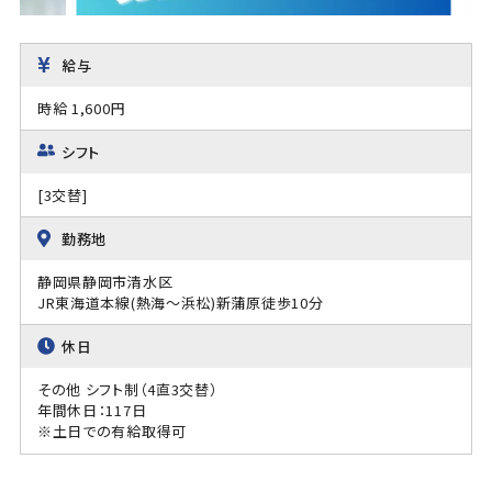
給与
時給 1,600円
シフト
[3交替]
勤務地
静岡県静岡市清水区
JR東海道本線(熱海～浜松)新蒲原徒歩10分
休日
その他 シフト制（4直3交替）
年間休日：117日
※土日での有給取得可