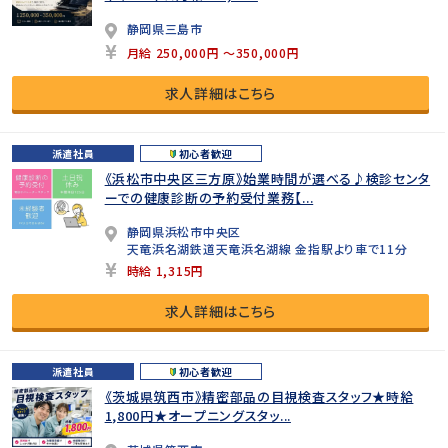
静岡県三島市
月給 250,000円 ～350,000円
求人詳細はこちら
派遣社員
初心者歓迎
《浜松市中央区三方原》始業時間が選べる♪検診センタ
ーでの健康診断の予約受付業務【...
静岡県浜松市中央区
天竜浜名湖鉄道天竜浜名湖線 金指駅より車で11分
時給 1,315円
求人詳細はこちら
派遣社員
初心者歓迎
《茨城県筑西市》精密部品の目視検査スタッフ★時給
1,800円★オープニングスタッ...