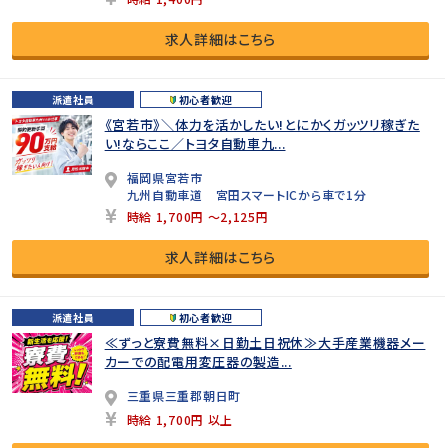
求人詳細はこちら
派遣社員
初心者歓迎
《宮若市》＼体力を活かしたい!とにかくガッツリ稼ぎた
い!ならここ／トヨタ自動車九...
福岡県宮若市
九州自動車道 宮田スマートICから車で1分
時給 1,700円 ～2,125円
求人詳細はこちら
派遣社員
初心者歓迎
≪ずっと寮費無料×日勤土日祝休≫大手産業機器メー
カーでの配電用変圧器の製造...
三重県三重郡朝日町
時給 1,700円 以上