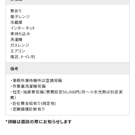
寮あり
電子レンジ
冷蔵庫
インターネット
車持ち込み
洗濯機
ガスレンジ
エアコン
風呂、トイレ別
備考
・事務所兼待機所は空調完備
・作業着洗濯機完備
・社宅・独身寮完備（寮費目安50,000円/月～※水光熱は別途実
費）
・赴任費支給有り(規定有)
・定期健康診断有り
*詳細は面談の際にお知らせします