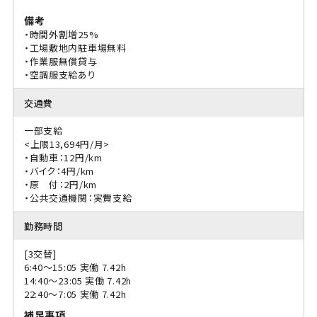
備考
・時間外割増25%
・工場敷地内駐車場無料
・作業服無償貸与
・空調服支給あり
交通費
一部支給
<上限13,694円/月>
・自動車：12円/km
・バイク：4円/km
・原 付：2円/km
・公共交通機関：実費支給
勤務時間
[3交替]
6:40〜15:05 実働 7.42h
14:40〜23:05 実働 7.42h
22:40〜7:05 実働 7.42h
補足事項