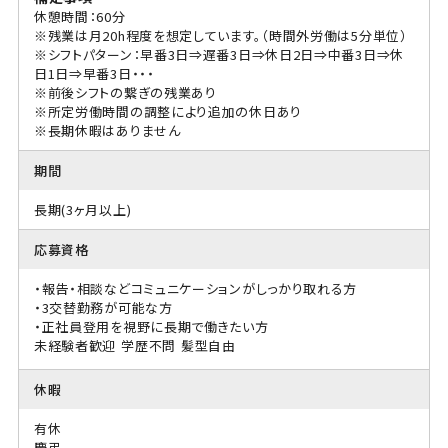
休憩時間：60分
※残業は月20h程度を想定しています。（時間外労働は5分単位）
※シフトパターン：早番3日⇒遅番3日⇒休日2日⇒中番3日⇒休
日1日⇒早番3日・・・
※前後シフトの繋ぎの残業あり
※所定労働時間の調整により追加の休日あり
※長期休暇はありません
期間
長期(3ヶ月以上)
応募資格
・報告・相談などコミュニケーションがしっかり取れる方
・3交替勤務が可能な方
・正社員登用を視野に長期で働きたい方
未経験者歓迎
学歴不問
髪型自由
休暇
有休
慶弔