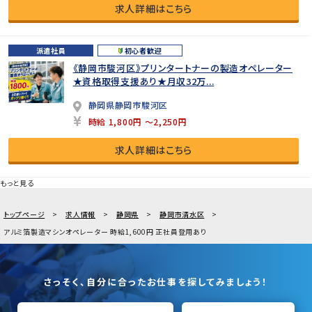
求人詳細はこちら
派遣社員
初心者歓迎
《静岡市駿河区》プリンタートナーの製造オペレーター
★資格取得支援あり★月収32万...
静岡県静岡市駿河区
時給 1,800円 ～2,250円
求人詳細はこちら
もっと見る
トップページ
求人情報
静岡県
静岡市清水区
アルミ箔製造マシンオペレーター 時給1,600円 正社員登用あり
さっそく、自分に合ったお仕事を探してみましょう！