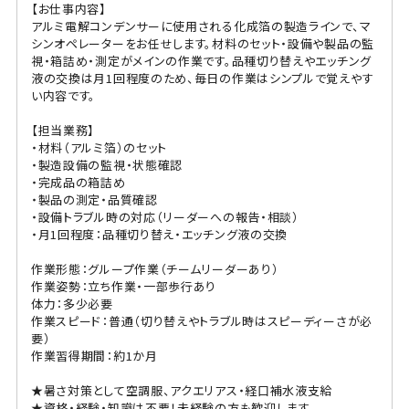
【お仕事内容】
アルミ電解コンデンサーに使用される化成箔の製造ラインで、マ
シンオペレーターをお任せします。材料のセット・設備や製品の監
視・箱詰め・測定がメインの作業です。品種切り替えやエッチング
液の交換は月1回程度のため、毎日の作業はシンプルで覚えやす
い内容です。
【担当業務】
・材料（アルミ箔）のセット
・製造設備の監視・状態確認
・完成品の箱詰め
・製品の測定・品質確認
・設備トラブル時の対応（リーダーへの報告・相談）
・月1回程度：品種切り替え・エッチング液の交換
作業形態：グループ作業（チームリーダーあり）
作業姿勢：立ち作業・一部歩行あり
体力：多少必要
作業スピード：普通（切り替えやトラブル時はスピーディーさが必
要）
作業習得期間：約1か月
★暑さ対策として空調服、アクエリアス・経口補水液支給
★資格・経験・知識は不要！未経験の方も歓迎します。