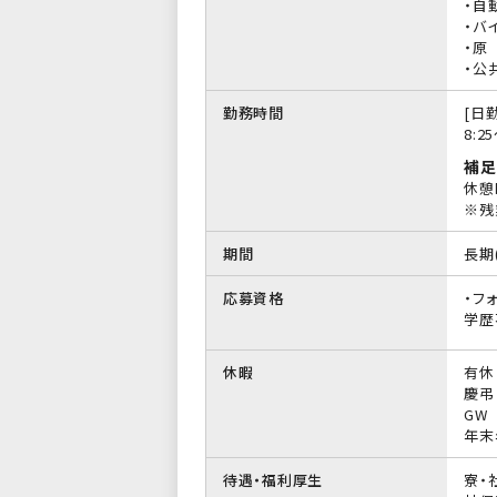
・自
・バイ
・原
・公
勤務時間
[日勤
8:2
補足
休憩
※残
期間
長期
応募資格
・フ
学歴
休暇
有休
慶弔
GW
年末
待遇・福利厚生
寮・