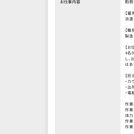
お仕事内容
勤務
【雇
派遣
【職
製造
【お
4名
し、
はあ
【担
・カ
・出
・電
作業
作業
体力
作業
作業