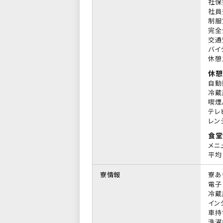
社保
社員
制服
完全
交通
バイ
休憩
休憩
自動
冷蔵
喫煙
テレ
レン
食堂
メニ
平均 
寮情報
寮あ
電子
冷蔵
イン
車持
洗濯