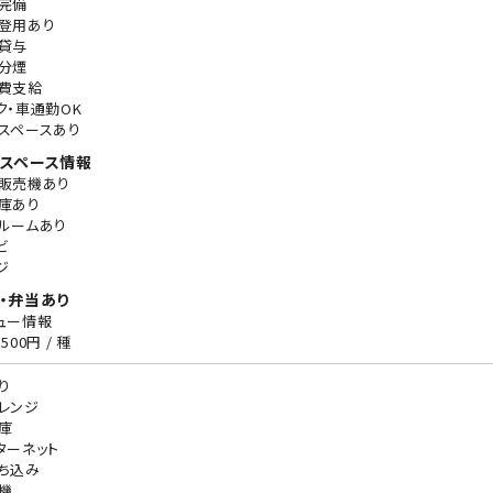
完備
登用あり
貸与
分煙
費支給
ク・車通勤OK
スペースあり
スペース情報
販売機あり
庫あり
ルームあり
ビ
ジ
・弁当あり
ュー情報
500円 / 種
り
レンジ
庫
ターネット
ち込み
機