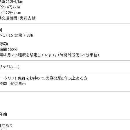
動車：12円/km
ク：4円/km
 付：2円/km
共交通機関：実費支給
]
5〜17:15 実働 7.83h
事項
時間：60分
業は月20h程度を想定しています。（時間外労働は5分単位）
(3ヶ月以上)
ォークリフト免許をお持ちで、実務経験1年以上ある方
不問
髪型自由
年始
社宅あり