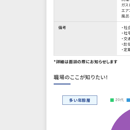
ガス
エア
風呂
備考
・社
・社
・交
・赴
・定
*詳細は面談の際にお知らせします
職場のここが知りたい！
多い年齢層