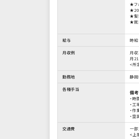
★フ
★2
★髪
★就
給与
時給 
月収例
月収
月21
<所定
勤務地
静岡
各種手当
備考
・時
・工
・作
・空
交通費
一部
<上限