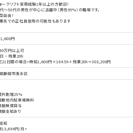
ォークリフト実務経験1年以上の方歓迎！
0代〜50代の男性が中心に活躍中（男性95%）の職場です。
型自由！
業先での正社員登用の可能性もあります
1,600円
30万円以上可
日 ・ 残業20h
21日間の場合>時給1,600円×164.5h＋残業20h＝303,200円
県静岡市清水区
間外割増25%
場敷地内駐車場無料
業服無償貸与
調服支給あり
支給
13,694円/月>