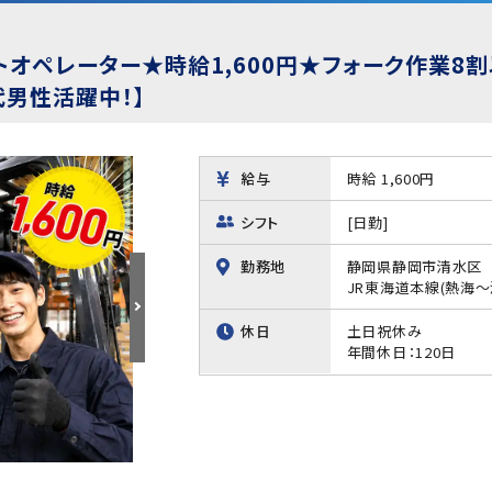
トオペレーター★時給1,600円★フォーク作業8
代男性活躍中！】
給与
時給 1,600円
シフト
[日勤]
勤務地
静岡県静岡市清水区
JR東海道本線(熱海～
休日
土日祝休み
年間休日：120日