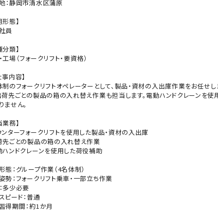
地：静岡市清水区蒲原
用形態】
社員
種分類】
・工場（フォークリフト・要資格）
仕事内容】
体制のフォークリフトオペレーターとして、製品・資材の入出庫作業をお任せし
出荷先ごとの製品の箱の入れ替え作業も担当します。電動ハンドクレーンを使
りません。
当業務】
ウンターフォークリフトを使用した製品・資材の入出庫
荷先ごとの製品の箱の入れ替え作業
動ハンドクレーンを使用した荷役補助
形態：グループ作業（4名体制）
姿勢：フォークリフト乗車・一部立ち作業
：多少必要
スピード：普通
習得期間：約1か月