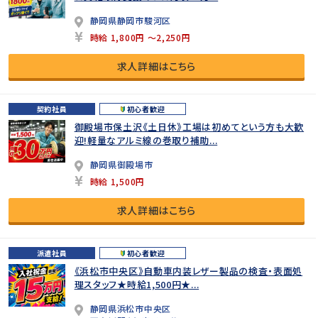
静岡県静岡市駿河区
時給 1,800円 ～2,250円
求人詳細はこちら
契約社員
初心者歓迎
御殿場市保土沢《土日休》工場は初めてという方も大歓
迎!軽量なアルミ線の巻取り補助...
静岡県御殿場市
時給 1,500円
求人詳細はこちら
派遣社員
初心者歓迎
《浜松市中央区》自動車内装レザー製品の検査・表面処
理スタッフ★時給1,500円★...
静岡県浜松市中央区