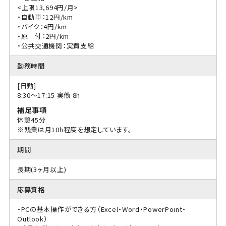
<上限13,694円/月>
・自動車：12円/km
・バイク：4円/km
・原 付：2円/km
・公共交通機関：実費支給
勤務時間
[日勤]
8:30〜17:15 実働 8h
補足事項
休憩45分
※残業は月10h程度を想定しています。
期間
長期(3ヶ月以上)
応募資格
・PCの基本操作ができる方（Excel・Word・PowerPoint・
Outlook）