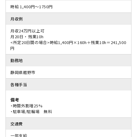
時給 1,400円～1750円
月収例
月収24万円以上可
月20日 ・ 残業10h
<所定20日間の場合>時給1,400円×160h＋残業10h＝241,500
円
勤務地
静岡県裾野市
各種手当
備考
・時間外割増25%
・駐車場/駐輪場 無料
交通費
一部支給