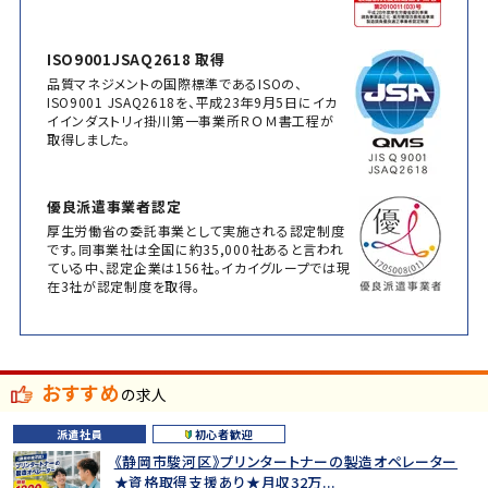
ISO9001JSAQ2618 取得
品質マネジメントの国際標準であるISOの、
ISO9001 JSAQ2618を、平成23年9月5日にイカ
イインダストリィ掛川第一事業所ＲＯＭ書工程が
取得しました。
優良派遣事業者認定
厚生労働省の委託事業として実施される認定制度
です。同事業社は全国に約35,000社あると言われ
ている中、認定企業は156社。イカイグループでは現
在3社が認定制度を取得。
おすすめ
の求人
派遣社員
初心者歓迎
《静岡市駿河区》プリンタートナーの製造オペレーター
★資格取得支援あり★月収32万...