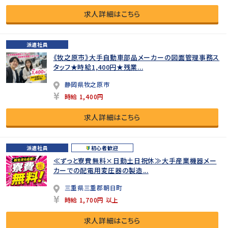
求人詳細はこちら
派遣社員
《牧之原市》大手自動車部品メーカーの図面管理事務ス
タッフ★時給1,400円★残業...
静岡県牧之原市
時給 1,400円
求人詳細はこちら
派遣社員
初心者歓迎
≪ずっと寮費無料×日勤土日祝休≫大手産業機器メー
カーでの配電用変圧器の製造...
三重県三重郡朝日町
時給 1,700円 以上
求人詳細はこちら