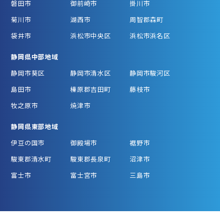
磐田市
御前崎市
掛川市
菊川市
湖西市
周智郡森町
袋井市
浜松市中央区
浜松市浜名区
静岡県中部地域
静岡市葵区
静岡市清水区
静岡市駿河区
島田市
榛原郡吉田町
藤枝市
牧之原市
焼津市
静岡県東部地域
伊豆の国市
御殿場市
裾野市
駿東郡清水町
駿東郡長泉町
沼津市
富士市
富士宮市
三島市