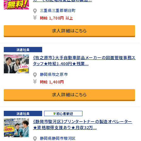
三重県三重郡朝日町
時給 1,700円 以上
求人詳細はこちら
派遣社員
《牧之原市》大手自動車部品メーカーの図面管理事務ス
タッフ★時給1,400円★残業...
静岡県牧之原市
時給 1,400円
求人詳細はこちら
派遣社員
初心者歓迎
《静岡市駿河区》プリンタートナーの製造オペレーター
★資格取得支援あり★月収32万...
静岡県静岡市駿河区