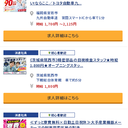
い!ならここ／トヨタ自動車九...
福岡県宮若市
九州自動車道 宮田スマートICから車で1分
時給 1,700円 ～2,125円
求人詳細はこちら
派遣社員
初心者歓迎
《茨城県筑西市》精密部品の目視検査スタッフ★時給
1,800円★オープニングスタッ...
茨城県筑西市
下館総合体育館 車で約5分
時給 1,800円
求人詳細はこちら
派遣社員
初心者歓迎
≪ずっと寮費無料×日勤土日祝休≫大手産業機器メー
カーでの配電用変圧器の製造...