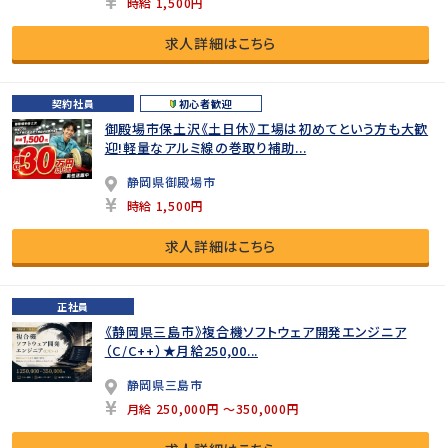
時給 1,500円
求人詳細はこちら
契約社員
初心者歓迎
御殿場市保土沢《土日休》工場は初めてという方も大歓
迎!軽量なアルミ線の巻取り補助...
静岡県御殿場市
時給 1,500円
求人詳細はこちら
正社員
《静岡県三島市》複合機ソフトウェア開発エンジニア
（C/C++）★月給250,00...
静岡県三島市
月給 250,000円 ～350,000円