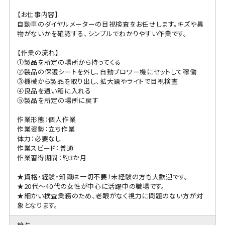
【お仕事内容】
自動車のダイヤルメーターの目視検査をお任せします。キズや異
物がないかを確認する、シンプルでわかりやすい作業です。
【作業の流れ】
①製品を所定の場所から持ってくる
②製品の保護シートを外し、自動ブロワー機にセットして稼働
③機械から製品を取り出し、拡大鏡やライトで目視検査
④良品を通い箱に入れる
⑤製品を所定の場所に戻す
作業形態：個人作業
作業姿勢：立ち作業
体力：必要なし
作業スピード：普通
作業習得期間：約3か月
★資格・経験・知識は一切不要！未経験の方も大歓迎です。
★20代〜40代の女性が中心に活躍中の職場です。
★細かい検査業務のため、老眼がなく視力に問題のない方が対
象となります。