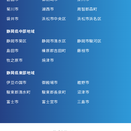
菊川市
湖西市
周智郡森町
袋井市
浜松市中央区
浜松市浜名区
静岡県中部地域
静岡市葵区
静岡市清水区
静岡市駿河区
島田市
榛原郡吉田町
藤枝市
牧之原市
焼津市
静岡県東部地域
伊豆の国市
御殿場市
裾野市
駿東郡清水町
駿東郡長泉町
沼津市
富士市
富士宮市
三島市