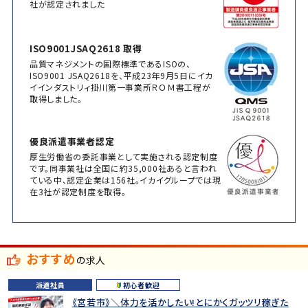
社が認定されました
ISO9001JSAQ2618 取得
品質マネジメントの国際標準であるISOの、
ISO9001 JSAQ2618を、平成23年9月5日にイカ
イインダストリィ掛川第一事業所ＲＯＭ書工程が
取得しました。
優良派遣事業者認定
厚生労働省の委託事業として実施される認定制度
です。同事業社は全国に約35,000社あると言われ
ている中、認定企業は156社。イカイグループでは現
在3社が認定制度を取得。
おすすめ
の求人
派遣社員
初心者歓迎
《宮若市》＼体力を活かしたい!とにかくガッツリ稼ぎた