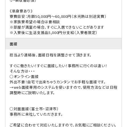
り・領収書必須）
《単身寮あり》
寮費目安：月額50,000円〜60,000円（水光熱は別途実費）
※家族寮希望の場合は要相談
※部屋が満室の場合、すぐに入居できないことがあります
※入寮後に生活支援品5,000円分支給（入寮者限定）
面接
担当より連絡後、面接日程を調整させて頂きます。
すぐに働きたい！すぐに面接したい！事務所に行くのは遠い！
そんな方は・・・
○オンライン面接
外出不要！自宅で出来ちゃうカンタンでお手軽な面接です。
→web面接専用のシステムを使いますので、使用方法などは日程
調整時にご説明いたします。
○対面面接（富士市・沼津市）
事務所に来社していただきます。
ご希望に合わせて対応いたしますので、お気軽にご相談ください。