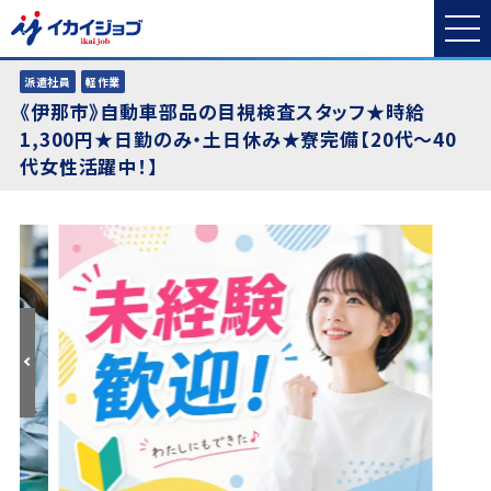
派遣社員
軽作業
《伊那市》自動車部品の目視検査スタッフ★時給
1,300円★日勤のみ・土日休み★寮完備【20代〜40
代女性活躍中！】