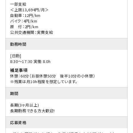
一部支給
＜上限13,694円/月＞
自動車：12円/km
バイク：4円/km
原 付：2円/km
公共交通機関：実費支給
勤務時間
[日勤]
8:30〜17:30 実働 8.0h
補足事項
休憩：60分（お昼休憩50分 後半10分の小休憩）
※残業は月10h程度を想定しています。
期間
長期(3ヶ月以上)
長期勤務できる方大歓迎!
応募資格