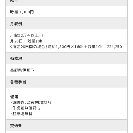
給与
時給 1,300円
月収例
月収22万円以上可
月20日 ・ 残業10h
《所定20日間の場合》時給1,300円×160h＋残業10h＝224,250
勤務地
長野県伊那市
各種手当
備考
・時間外、深夜割増25%
・作業服無償貸与
・駐車場無料
交通費