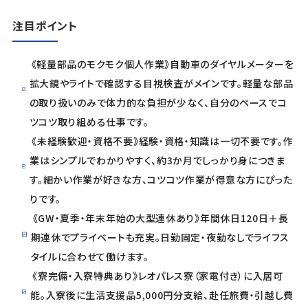
注目ポイント
《軽量部品のモクモク個人作業》自動車のダイヤルメーターを
拡大鏡やライトで確認する目視検査がメインです。軽量な部品
の取り扱いのみで体力的な負担が少なく、自分のペースでコ
ツコツ取り組める仕事です。
《未経験歓迎・資格不要》経験・資格・知識は一切不要です。作
業はシンプルでわかりやすく、約3か月でしっかり身につきま
す。細かい作業が好きな方、コツコツ作業が得意な方にぴった
りです。
《GW・夏季・年末年始の大型連休あり》年間休日120日＋長
期連休でプライベートも充実。日勤固定・夜勤なしでライフス
タイルに合わせて働けます。
《寮完備・入寮特典あり》レオパレス寮（家電付き）に入居可
能。入寮後に生活支援品5,000円分支給、赴任旅費・引越し費