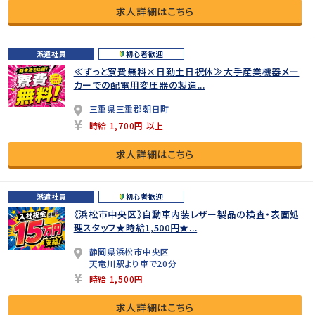
求人詳細はこちら
派遣社員
初心者歓迎
≪ずっと寮費無料×日勤土日祝休≫大手産業機器メー
カーでの配電用変圧器の製造...
三重県三重郡朝日町
時給 1,700円 以上
求人詳細はこちら
派遣社員
初心者歓迎
《浜松市中央区》自動車内装レザー製品の検査・表面処
理スタッフ★時給1,500円★...
静岡県浜松市中央区
天竜川駅より車で20分
時給 1,500円
求人詳細はこちら