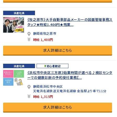
派遣社員
《牧之原市》大手自動車部品メーカーの図面管理事務ス
タッフ★時給1,400円★残業...
静岡県牧之原市
時給 1,400円
求人詳細はこちら
派遣社員
初心者歓迎
《浜松市中央区三方原》始業時間が選べる♪検診センタ
ーでの健康診断の予約受付業務【...
静岡県浜松市中央区
天竜浜名湖鉄道天竜浜名湖線 金指駅より車で11分
時給 1,315円
求人詳細はこちら