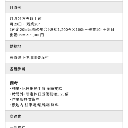
月収例
月収21万円以上可
月20日 ・ 残業20h
《所定20日出勤の場合》時給1,200円×160h＋残業10h＋休日
出勤8h＝219,000円
勤務地
長野県下伊那郡豊丘村
各種手当
備考
・残業・休日出勤手当 全額支給
・時間外・所定休日労働割増1.25倍
・作業服無償貸与
・敷地内 駐車場/駐輪場 無料
交通費
一部支給