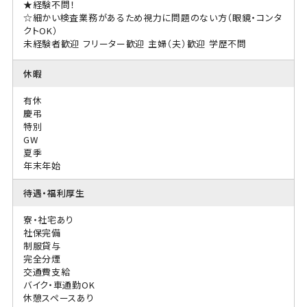
★経験不問！
☆細かい検査業務があるため視力に問題のない方（眼鏡・コンタ
クトOK）
未経験者歓迎
フリーター歓迎
主婦（夫）歓迎
学歴不問
休暇
有休
慶弔
特別
GW
夏季
年末年始
待遇・福利厚生
寮・社宅あり
社保完備
制服貸与
完全分煙
交通費支給
バイク・車通勤OK
休憩スペースあり