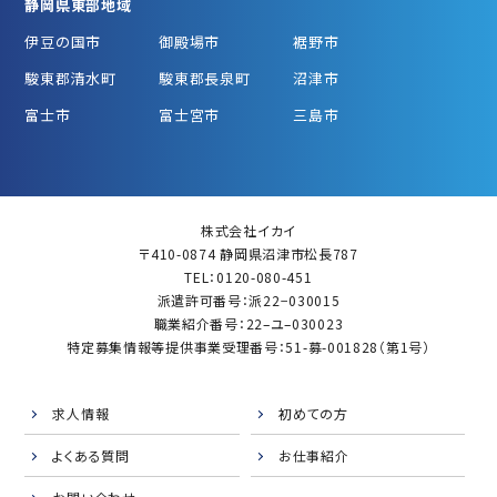
静岡県東部地域
伊豆の国市
御殿場市
裾野市
駿東郡清水町
駿東郡長泉町
沼津市
富士市
富士宮市
三島市
株式会社イカイ
〒410-0874 静岡県沼津市松長787
TEL：0120-080-451
派遣許可番号：派22−030015
職業紹介番号：22–ユ–030023
特定募集情報等提供事業受理番号：51-募-001828（第1号）
求人情報
初めての方
よくある質問
お仕事紹介