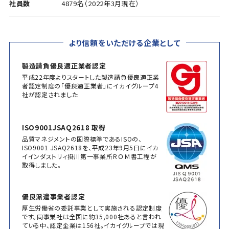
社員数
4879名（2022年3月現在）
より信頼をいただける企業として
製造請負優良適正業者認定
平成22年度よりスタートした製造請負優良適正業
者認定制度の「優良適正業者」にイカイグループ4
社が認定されました
ISO9001JSAQ2618 取得
品質マネジメントの国際標準であるISOの、
ISO9001 JSAQ2618を、平成23年9月5日にイカ
イインダストリィ掛川第一事業所ＲＯＭ書工程が
取得しました。
優良派遣事業者認定
厚生労働省の委託事業として実施される認定制度
です。同事業社は全国に約35,000社あると言われ
ている中、認定企業は156社。イカイグループでは現