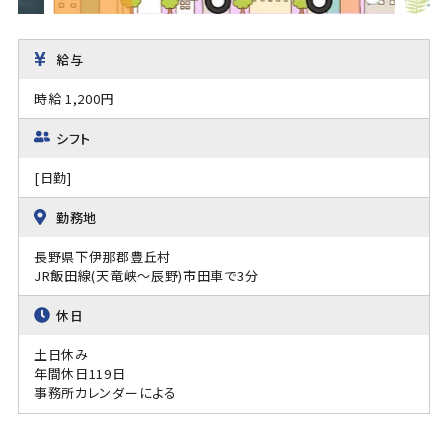
給与
時給 1,200円
シフト
[日勤]
勤務地
長野県下伊那郡豊丘村
JR飯田線(天竜峡～辰野)市田車で3分
休日
土日休み
年間休日119日
事務所カレンダーによる