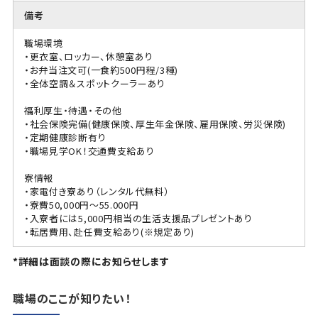
備考
職場環境
・更衣室、ロッカー、休憩室あり
・お弁当注文可(一食約500円程/3種)
・全体空調＆スポットクーラーあり
福利厚生・待遇・その他
・社会保険完備(健康保険、厚生年金保険、雇用保険、労災保険)
・定期健康診断有り
・職場見学OK！交通費支給あり
寮情報
・家電付き寮あり（レンタル代無料）
・寮費50,000円～55.000円
・入寮者には5,000円相当の生活支援品プレゼントあり
・転居費用、赴任費支給あり(※規定あり)
*詳細は面談の際にお知らせします
職場のここが知りたい！