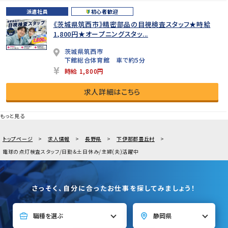
派遣社員
初心者歓迎
《茨城県筑西市》精密部品の目視検査スタッフ★時給
1,800円★オープニングスタッ...
茨城県筑西市
下館総合体育館 車で約5分
時給 1,800円
求人詳細はこちら
もっと見る
トップページ
求人情報
長野県
下伊那郡豊丘村
電球の点灯検査スタッフ/日勤＆土日休み/主婦(夫)活躍中
さっそく、自分に合ったお仕事を探してみましょう！