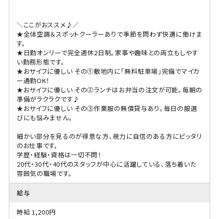
＼ここがおススメ♪／
★全体空調＆スポットクーラーありで季節を問わず快適に働けま
す。
★日勤オンリーで完全週休2日制。家事や趣味との両立もしやす
い勤務形態です。
★おサイフに優しい その①敷地内に「無料駐車場」完備でマイカ
ー通勤OK！
★おサイフに優しい その②ランチはお弁当の注文が可能。毎朝の
準備がラクラクです♪
★おサイフに優しい その③作業服の無償貸与あり。毎日の服選
びにも悩みません。
細かい部分を見るのが得意な方、視力に自信のある方にピッタリ
のお仕事です。
学歴・経験・資格は一切不問！
20代・30代・40代のスタッフが中心に活躍している、落ち着いた
雰囲気の職場です。
給与
時給 1,200円