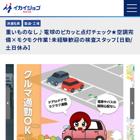
派遣社員
製造・工場
重いものなし♪電球のピカッと点灯チェック★空調完
備×モクモク作業！未経験歓迎の検査スタッフ【日勤/
土日休み】