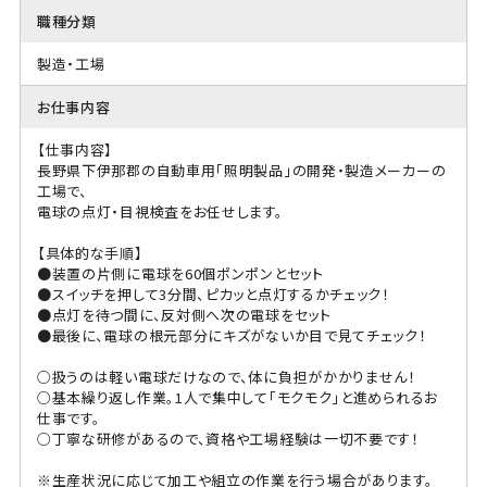
職種分類
製造・工場
お仕事内容
【仕事内容】
長野県下伊那郡の自動車用「照明製品」の開発・製造メーカーの
工場で、
電球の点灯・目視検査をお任せします。
【具体的な手順】
●装置の片側に電球を60個ポンポンとセット
●スイッチを押して3分間、ピカッと点灯するかチェック！
●点灯を待つ間に、反対側へ次の電球をセット
●最後に、電球の根元部分にキズがないか目で見てチェック！
○扱うのは軽い電球だけなので、体に負担がかかりません！
○基本繰り返し作業。1人で集中して「モクモク」と進められるお
仕事です。
○丁寧な研修があるので、資格や工場経験は一切不要です！
※生産状況に応じて加工や組立の作業を行う場合があります。