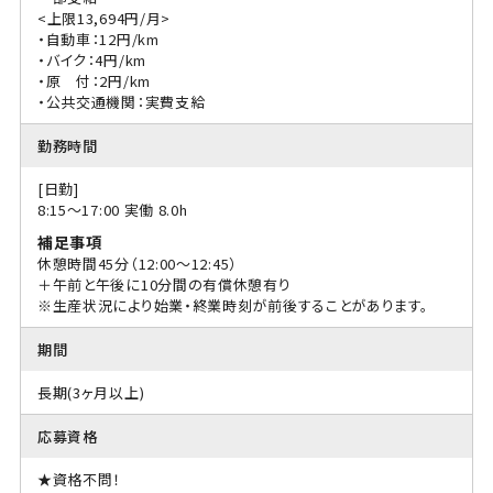
<上限13,694円/月>
・自動車：12円/km
・バイク：4円/km
・原 付：2円/km
・公共交通機関：実費支給
勤務時間
[日勤]
8:15〜17:00 実働 8.0h
補足事項
休憩時間45分（12:00～12:45）
＋午前と午後に10分間の有償休憩有り
※生産状況により始業・終業時刻が前後することがあります。
期間
長期(3ヶ月以上)
応募資格
★資格不問！