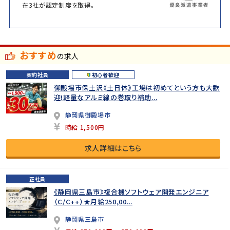
在3社が認定制度を取得。
おすすめ
の求人
契約社員
初心者歓迎
御殿場市保土沢《土日休》工場は初めてという方も大歓
迎!軽量なアルミ線の巻取り補助...
静岡県御殿場市
時給 1,500円
求人詳細はこちら
正社員
《静岡県三島市》複合機ソフトウェア開発エンジニア
（C/C++）★月給250,00...
静岡県三島市