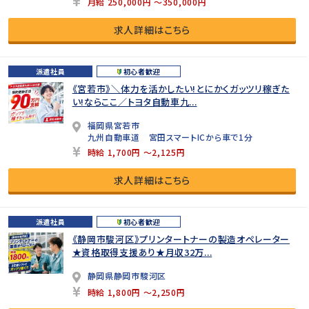
月給 250,000円 ～350,000円
求人詳細はこちら
派遣社員
初心者歓迎
《宮若市》＼体力を活かしたい!とにかくガッツリ稼ぎた
い!ならここ／トヨタ自動車九...
福岡県宮若市
九州自動車道 宮田スマートICから車で1分
時給 1,700円 ～2,125円
求人詳細はこちら
派遣社員
初心者歓迎
《静岡市駿河区》プリンタートナーの製造オペレーター
★資格取得支援あり★月収32万...
静岡県静岡市駿河区
時給 1,800円 ～2,250円