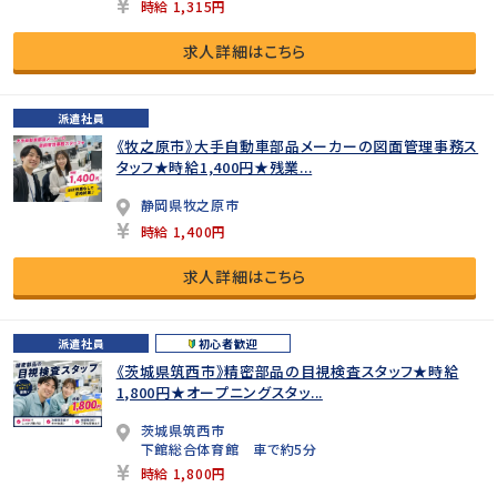
時給 1,315円
求人詳細はこちら
派遣社員
《牧之原市》大手自動車部品メーカーの図面管理事務ス
タッフ★時給1,400円★残業...
静岡県牧之原市
時給 1,400円
求人詳細はこちら
派遣社員
初心者歓迎
《茨城県筑西市》精密部品の目視検査スタッフ★時給
1,800円★オープニングスタッ...
茨城県筑西市
下館総合体育館 車で約5分
時給 1,800円