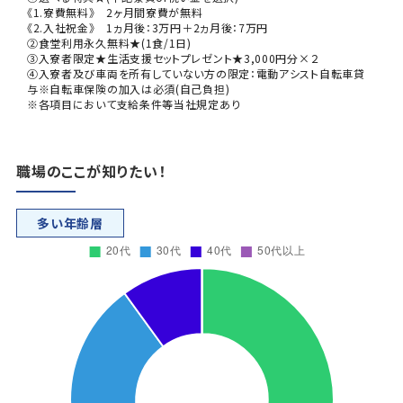
《1.寮費無料》 2ヶ月間寮費が無料
《2.入社祝金》 1ヵ月後：3万円＋2ヵ月後：7万円
②食堂利用永久無料★(1食/1日)
③入寮者限定★生活支援セットプレゼント★3,000円分×２
④入寮者及び車両を所有していない方の限定：電動アシスト自転車貸
与※自転車保険の加入は必須(自己負担)
※各項目において支給条件等当社規定あり
職場のここが知りたい！
多い年齢層