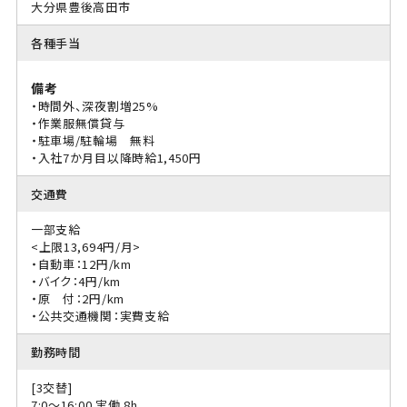
大分県豊後高田市
各種手当
備考
・時間外、深夜割増25%
・作業服無償貸与
・駐車場/駐輪場 無料
・入社7か月目以降時給1,450円
交通費
一部支給
<上限13,694円/月>
・自動車：12円/km
・バイク：4円/km
・原 付：2円/km
・公共交通機関：実費支給
勤務時間
[3交替]
7:0〜16:00 実働 8h