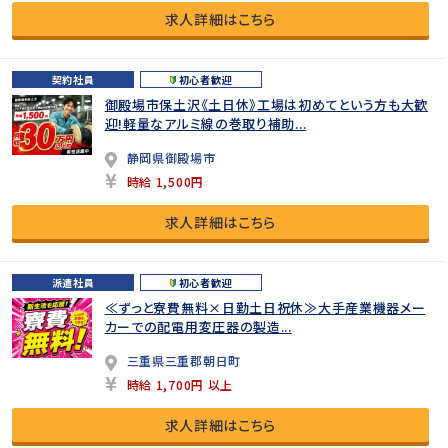
求人詳細はこちら
契約社員
初心者歓迎
御殿場市保土沢《土日休》工場は初めてという方も大歓
迎!軽量なアルミ線の巻取り補助...
静岡県御殿場市
時給 1,500円
求人詳細はこちら
派遣社員
初心者歓迎
≪ずっと寮費無料×日勤土日祝休≫大手産業機器メー
カーでの配電用変圧器の製造...
三重県三重郡朝日町
時給 1,700円 以上
求人詳細はこちら