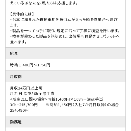
えているあなたを、私たちは応援します。
【具体的には】
・台車に積まれた自動車用免振ゴムが入った箱を作業台へ運び
ます。
・製品を一つずつ手に取り、規定に沿って丁寧に検査を行います。
・検査が終わった製品を箱詰めし、出荷場へ移動させ、パレットへ
並べます。
給与
時給 1,400円～1750円
月収例
月収24万円以上可
月21日 深夜30h + 諸手当
<所定21日間の場合>時給1,400円×168h＋深夜手当
30h=245,700円 ※時給1,450円（入社7か月目以降）の場合
254,490円
勤務地