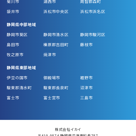
菊川市
湖西市
周智郡森町
袋井市
浜松市中央区
浜松市浜名区
静岡県中部地域
静岡市葵区
静岡市清水区
静岡市駿河区
島田市
榛原郡吉田町
藤枝市
牧之原市
焼津市
静岡県東部地域
伊豆の国市
御殿場市
裾野市
駿東郡清水町
駿東郡長泉町
沼津市
富士市
富士宮市
三島市
株式会社イカイ
〒410-0874 静岡県沼津市松長787