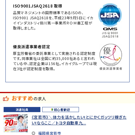
ISO9001JSAQ2618 取得
品質マネジメントの国際標準であるISOの、
ISO9001 JSAQ2618を、平成23年9月5日にイカ
イインダストリィ掛川第一事業所ＲＯＭ書工程が
取得しました。
優良派遣事業者認定
厚生労働省の委託事業として実施される認定制度
です。同事業社は全国に約35,000社あると言われ
ている中、認定企業は156社。イカイグループでは現
在3社が認定制度を取得。
おすすめ
の求人
派遣社員
初心者歓迎
《宮若市》＼体力を活かしたい!とにかくガッツリ稼ぎた
い!ならここ／トヨタ自動車九...
福岡県宮若市