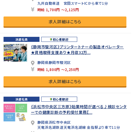
九州自動車道 宮田スマートICから車で1分
時給 1,700円 ～2,125円
求人詳細はこちら
派遣社員
初心者歓迎
《静岡市駿河区》プリンタートナーの製造オペレーター
★資格取得支援あり★月収32万...
静岡県静岡市駿河区
時給 1,800円 ～2,250円
求人詳細はこちら
派遣社員
初心者歓迎
《浜松市中央区三方原》始業時間が選べる♪検診センタ
ーでの健康診断の予約受付業務【...
静岡県浜松市中央区
天竜浜名湖鉄道天竜浜名湖線 金指駅より車で11分