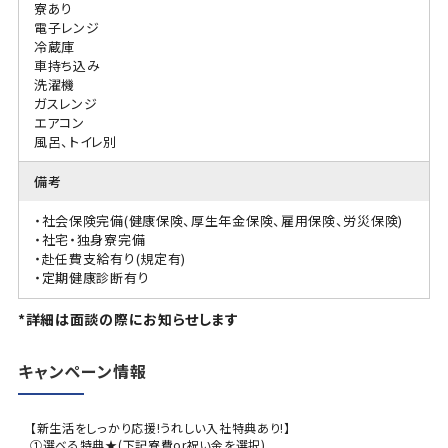
寮あり
電子レンジ
冷蔵庫
車持ち込み
洗濯機
ガスレンジ
エアコン
風呂、トイレ別
備考
・社会保険完備(健康保険、厚生年金保険、雇用保険、労災保険)
・社宅・独身寮完備
・赴任費支給有り(規定有)
・定期健康診断有り
*詳細は面談の際にお知らせします
キャンペーン情報
【新生活をしっかり応援!うれしい入社特典あり!】
①選べる特典★(下記寮費or祝い金を選択)