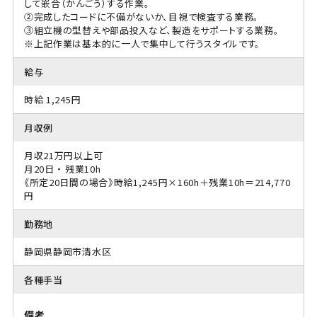
して嵌合（かんごう）する作業。
②完成したコードに不備がないか、目視で検査する業務。
③組立機の型替えや部品投入など、製造をサポートする業務。
※上記作業は基本的に一人で集中して行うスタイルです。
給与
時給 1,245円
月収例
月収21万円以上可
月20日 ・ 残業10h
《所定20日間の場合》時給1,245円×160h＋残業10h＝214,770
円
勤務地
静岡県静岡市清水区
各種手当
備考