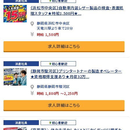
派遣社員
初心者歓迎
《浜松市中央区》自動車内装レザー製品の検査・表面処
理スタッフ★時給1,500円★...
静岡県浜松市中央区
天竜川駅より車で20分
時給 1,500円
求人詳細はこちら
派遣社員
初心者歓迎
《静岡市駿河区》プリンタートナーの製造オペレーター
★資格取得支援あり★月収32万...
静岡県静岡市駿河区
時給 1,800円 ～2,250円
求人詳細はこちら
派遣社員
初心者歓迎
《宮若市》＼体力を活かしたい!とにかくガッツリ稼ぎた