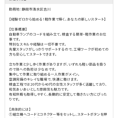
勤務地：静岡市清水区吉川
【経験ゼロから始める！軽作業で輝く、あなたの新しいスタート】
【仕事概要】
自動車ランプのコードを組み立て、検査する簡単・軽作業のお仕
事です。
特別なスキルや経験は一切不要です。
先輩スタッフがしっかりサポートするので、工場ワークが初めての
方も安心してスタートできます。
立ち作業と少し歩く作業がありますが、いずれも軽い部品を扱う
ので体への負担は少なめです。
集中して作業に取り組める一人作業がメイン。
空調完備のキレイな職場で、快適に働けます。
検査工程では20代から40代の女性スタッフが多く活躍しており、
和気あいあいとした雰囲気も魅力です。
有給休暇も取得しやすく、長期的に安定して働きたい方にぴった
りです。
【具体的には】
①組立機へコードとコネクター等をセットし、スタートボタンを押