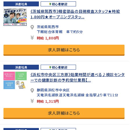
派遣社員
初心者歓迎
《茨城県筑西市》精密部品の目視検査スタッフ★時給
1,800円★オープニングスタッ...
茨城県筑西市
下館総合体育館 車で約5分
時給 1,800円
求人詳細はこちら
派遣社員
初心者歓迎
《浜松市中央区三方原》始業時間が選べる♪検診センタ
ーでの健康診断の予約受付業務【...
静岡県浜松市中央区
天竜浜名湖鉄道天竜浜名湖線 金指駅より車で11分
時給 1,315円
求人詳細はこちら