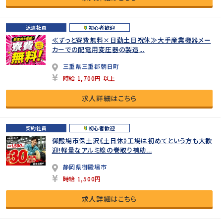
派遣社員
初心者歓迎
≪ずっと寮費無料×日勤土日祝休≫大手産業機器メー
カーでの配電用変圧器の製造...
三重県三重郡朝日町
時給 1,700円 以上
求人詳細はこちら
契約社員
初心者歓迎
御殿場市保土沢《土日休》工場は初めてという方も大歓
迎!軽量なアルミ線の巻取り補助...
静岡県御殿場市
時給 1,500円
求人詳細はこちら