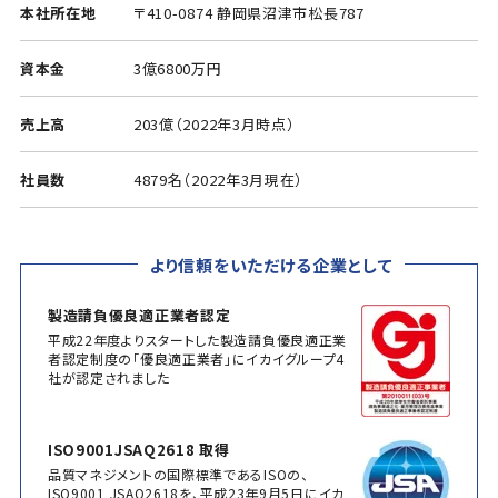
本社所在地
〒410-0874 静岡県沼津市松長787
資本金
3億6800万円
売上高
203億（2022年3月時点）
社員数
4879名（2022年3月現在）
より信頼をいただける企業として
製造請負優良適正業者認定
平成22年度よりスタートした製造請負優良適正業
者認定制度の「優良適正業者」にイカイグループ4
社が認定されました
ISO9001JSAQ2618 取得
品質マネジメントの国際標準であるISOの、
ISO9001 JSAQ2618を、平成23年9月5日にイカ