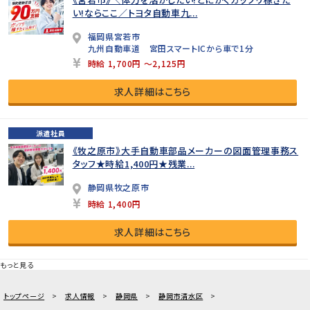
い!ならここ／トヨタ自動車九...
福岡県宮若市
九州自動車道 宮田スマートICから車で1分
時給 1,700円 ～2,125円
求人詳細はこちら
派遣社員
《牧之原市》大手自動車部品メーカーの図面管理事務ス
タッフ★時給1,400円★残業...
静岡県牧之原市
時給 1,400円
求人詳細はこちら
もっと見る
トップページ
求人情報
静岡県
静岡市清水区