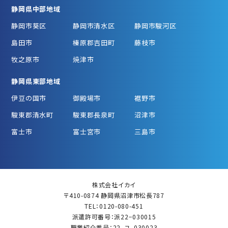
静岡県中部地域
静岡市葵区
静岡市清水区
静岡市駿河区
島田市
榛原郡吉田町
藤枝市
牧之原市
焼津市
静岡県東部地域
伊豆の国市
御殿場市
裾野市
駿東郡清水町
駿東郡長泉町
沼津市
富士市
富士宮市
三島市
株式会社イカイ
〒410-0874 静岡県沼津市松長787
TEL：0120-080-451
派遣許可番号：派22−030015
職業紹介番号：22–ユ–030023