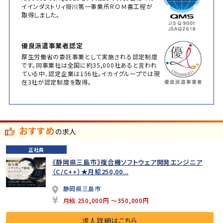
イインダストリィ掛川第一事業所ＲＯＭ書工程が
取得しました。
優良派遣事業者認定
厚生労働省の委託事業として実施される認定制度
です。同事業社は全国に約35,000社あると言われ
ている中、認定企業は156社。イカイグループでは現
在3社が認定制度を取得。
おすすめ
の求人
正社員
《静岡県三島市》複合機ソフトウェア開発エンジニア
（C/C++）★月給250,00...
静岡県三島市
月給 250,000円 ～350,000円
求人詳細はこちら