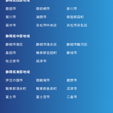
静岡県西部地域
磐田市
御前崎市
掛川市
菊川市
湖西市
周智郡森町
袋井市
浜松市中央区
浜松市浜名区
静岡県中部地域
静岡市葵区
静岡市清水区
静岡市駿河区
島田市
榛原郡吉田町
藤枝市
牧之原市
焼津市
静岡県東部地域
伊豆の国市
御殿場市
裾野市
駿東郡清水町
駿東郡長泉町
沼津市
富士市
富士宮市
三島市