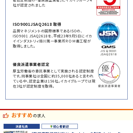
社が認定されました
ISO9001JSAQ2618 取得
品質マネジメントの国際標準であるISOの、
ISO9001 JSAQ2618を、平成23年9月5日にイカ
イインダストリィ掛川第一事業所ＲＯＭ書工程が
取得しました。
優良派遣事業者認定
厚生労働省の委託事業として実施される認定制度
です。同事業社は全国に約35,000社あると言われ
ている中、認定企業は156社。イカイグループでは現
在3社が認定制度を取得。
おすすめ
の求人
派遣社員
初心者歓迎