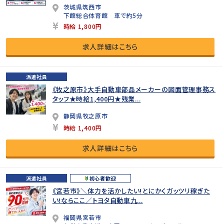
茨城県筑西市
下館総合体育館 車で約5分
時給 1,800円
求人詳細はこちら
派遣社員
《牧之原市》大手自動車部品メーカーの図面管理事務ス
タッフ★時給1,400円★残業...
静岡県牧之原市
時給 1,400円
求人詳細はこちら
派遣社員
初心者歓迎
《宮若市》＼体力を活かしたい!とにかくガッツリ稼ぎた
い!ならここ／トヨタ自動車九...
福岡県宮若市