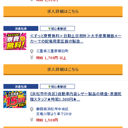
求人詳細はこちら
派遣社員
初心者歓迎
≪ずっと寮費無料×日勤土日祝休≫大手産業機器メー
カーでの配電用変圧器の製造...
三重県三重郡朝日町
時給 1,700円 以上
求人詳細はこちら
派遣社員
初心者歓迎
《浜松市中央区》自動車内装レザー製品の検査・表面処
理スタッフ★時給1,500円★...
静岡県浜松市中央区
天竜川駅より車で20分
時給 1,500円