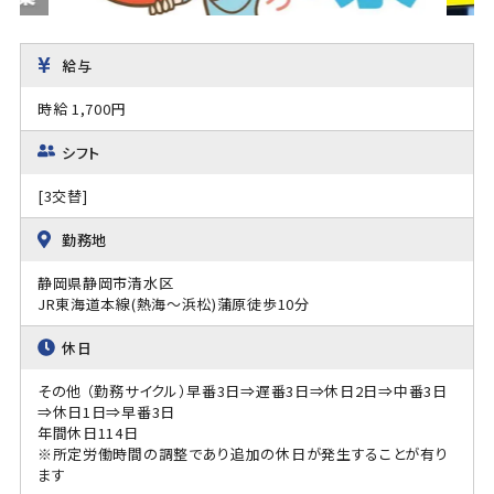
給与
時給 1,700円
シフト
[3交替]
勤務地
静岡県静岡市清水区
JR東海道本線(熱海～浜松)蒲原徒歩10分
休日
その他 （勤務サイクル）早番3日⇒遅番3日⇒休日2日⇒中番3日
⇒休日1日⇒早番3日
年間休日114日
※所定労働時間の調整であり追加の休日が発生することが有り
ます