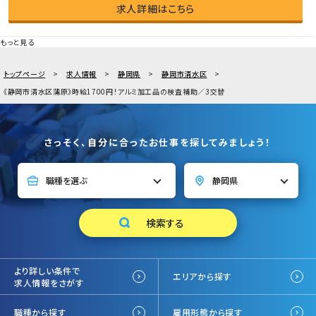
求人詳細はこちら
もっと見る
トップページ
求人情報
静岡県
静岡市清水区
《静岡市清水区蒲原》時給1700円！アルミ加工品の検査補助／3交替
さっそく、自分に合ったお仕事を探してみましょう！
より詳しい条件で
エリアから探す
求人情報をさがす
職種から探す
雇用形態から探す