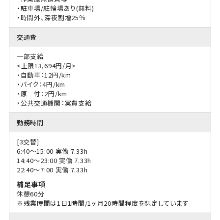
・駐車場/駐輪場あり(無料)
・時間外、深夜割増25％
交通費
一部支給
<上限13,694円/月>
・自動車：12円/km
・バイク：4円/km
・原 付：2円/km
・公共交通機関：実費支給
勤務時間
[3交替]
6:40〜15:00 実働 7.33h
14:40〜23:00 実働 7.33h
22:40〜7:00 実働 7.33h
補足事項
休憩60分
※残業時間は1日1時間/1ヶ月20時間程度を想定しています