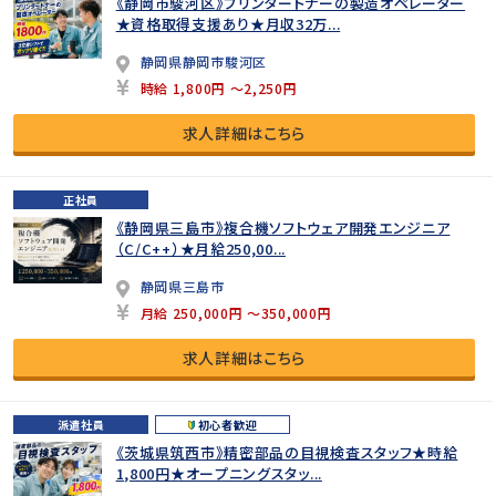
《静岡市駿河区》プリンタートナーの製造オペレーター
★資格取得支援あり★月収32万...
静岡県静岡市駿河区
時給 1,800円 ～2,250円
求人詳細はこちら
正社員
《静岡県三島市》複合機ソフトウェア開発エンジニア
（C/C++）★月給250,00...
静岡県三島市
月給 250,000円 ～350,000円
求人詳細はこちら
派遣社員
初心者歓迎
《茨城県筑西市》精密部品の目視検査スタッフ★時給
1,800円★オープニングスタッ...