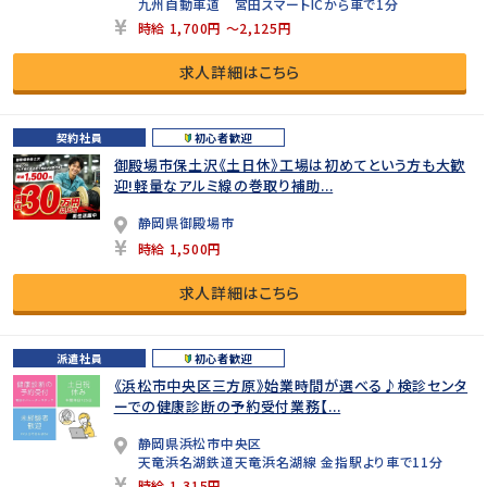
九州自動車道 宮田スマートICから車で1分
時給 1,700円 ～2,125円
求人詳細はこちら
契約社員
初心者歓迎
御殿場市保土沢《土日休》工場は初めてという方も大歓
迎!軽量なアルミ線の巻取り補助...
静岡県御殿場市
時給 1,500円
求人詳細はこちら
派遣社員
初心者歓迎
《浜松市中央区三方原》始業時間が選べる♪検診センタ
ーでの健康診断の予約受付業務【...
静岡県浜松市中央区
天竜浜名湖鉄道天竜浜名湖線 金指駅より車で11分
時給 1,315円