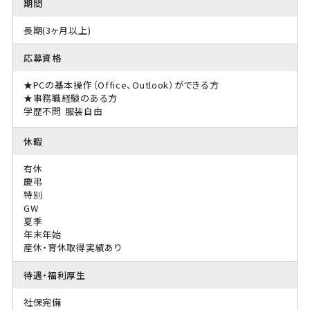
期間
長期(3ヶ月以上)
応募資格
★PCの基本操作（Office、Outlook）ができる方
★事務職経験のある方
学歴不問
服装自由
休暇
有休
慶弔
特別
GW
夏季
年末年始
産休・育休取得実績あり
待遇・福利厚生
社保完備