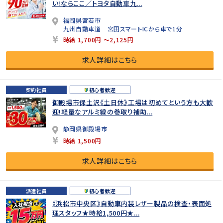
い!ならここ／トヨタ自動車九...
福岡県宮若市
九州自動車道 宮田スマートICから車で1分
時給 1,700円 ～2,125円
求人詳細はこちら
契約社員
初心者歓迎
御殿場市保土沢《土日休》工場は初めてという方も大歓
迎!軽量なアルミ線の巻取り補助...
静岡県御殿場市
時給 1,500円
求人詳細はこちら
派遣社員
初心者歓迎
《浜松市中央区》自動車内装レザー製品の検査・表面処
理スタッフ★時給1,500円★...