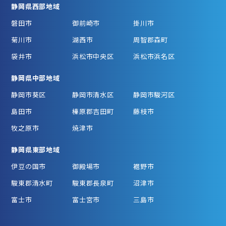
静岡県西部地域
磐田市
御前崎市
掛川市
菊川市
湖西市
周智郡森町
袋井市
浜松市中央区
浜松市浜名区
静岡県中部地域
静岡市葵区
静岡市清水区
静岡市駿河区
島田市
榛原郡吉田町
藤枝市
牧之原市
焼津市
静岡県東部地域
伊豆の国市
御殿場市
裾野市
駿東郡清水町
駿東郡長泉町
沼津市
富士市
富士宮市
三島市