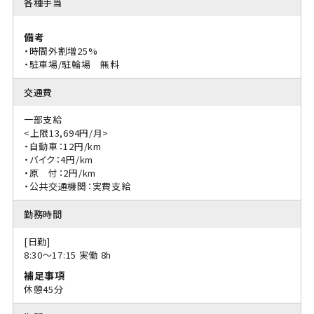
各種手当
備考
・時間外割増25%
・駐車場/駐輪場 無料
交通費
一部支給
<上限13,694円/月>
・自動車：12円/km
・バイク：4円/km
・原 付：2円/km
・公共交通機関：実費支給
勤務時間
[日勤]
8:30〜17:15 実働 8h
補足事項
休憩45分