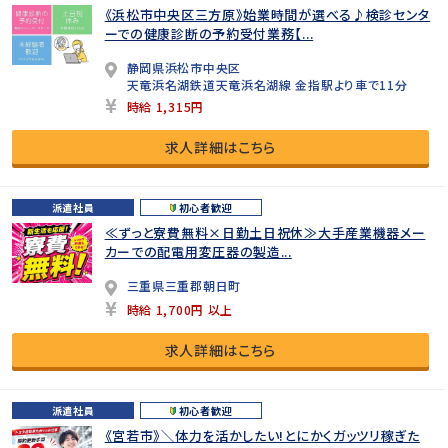
《浜松市中央区三方原》始業時間が選べる♪検診センタ
ーでの健康診断の予約受付業務【...
静岡県浜松市中央区
天竜浜名湖鉄道天竜浜名湖線 金指駅より車で11分
時給 1,315円
求人詳細はこちら
派遣社員
初心者歓迎
≪ずっと寮費無料×日勤土日祝休≫大手産業機器メー
カーでの配電用変圧器の製造...
三重県三重郡朝日町
時給 1,700円 以上
求人詳細はこちら
派遣社員
初心者歓迎
《宮若市》＼体力を活かしたい!とにかくガッツリ稼ぎた