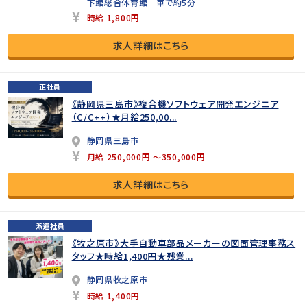
下館総合体育館 車で約5分
時給 1,800円
求人詳細はこちら
正社員
《静岡県三島市》複合機ソフトウェア開発エンジニア
（C/C++）★月給250,00...
静岡県三島市
月給 250,000円 ～350,000円
求人詳細はこちら
派遣社員
《牧之原市》大手自動車部品メーカーの図面管理事務ス
タッフ★時給1,400円★残業...
静岡県牧之原市
時給 1,400円