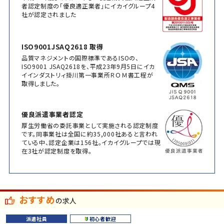
者認定制度の「優良適正業者」にイカイグループ4
社が認定されました
ISO9001JSAQ2618 取得
品質マネジメントの国際標準であるISOの、
ISO9001 JSAQ2618を、平成23年9月5日にイカ
イインダストリィ掛川第一事業所ＲＯＭ書工程が
取得しました。
優良派遣事業者認定
厚生労働省の委託事業として実施される認定制度
です。同事業社は全国に約35,000社あると言われ
ている中、認定企業は156社。イカイグループでは現
在3社が認定制度を取得。
おすすめ
の求人
派遣社員
初心者歓迎