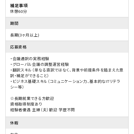
補足事項
休憩60分
期間
長期(3ヶ月以上)
応募資格
・会議通訳の実務経験
・グローバル会議の調整運営経験
・翻訳スキル（単なる直訳ではなく、背景や前提条件を踏まえた意
訳・補足ができること）
・ビジネス基礎スキル（コミュニケーション力、基本的なITリテラ
シー等）
☆長期就業できる方歓迎
資格取得制度あり
経験者優遇
主婦（夫）歓迎
学歴不問
休暇