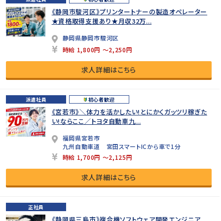
《静岡市駿河区》プリンタートナーの製造オペレーター
★資格取得支援あり★月収32万...
静岡県静岡市駿河区
時給 1,800円 ～2,250円
求人詳細はこちら
派遣社員
初心者歓迎
《宮若市》＼体力を活かしたい!とにかくガッツリ稼ぎた
い!ならここ／トヨタ自動車九...
福岡県宮若市
九州自動車道 宮田スマートICから車で1分
時給 1,700円 ～2,125円
求人詳細はこちら
正社員
《静岡県三島市》複合機ソフトウェア開発エンジニア