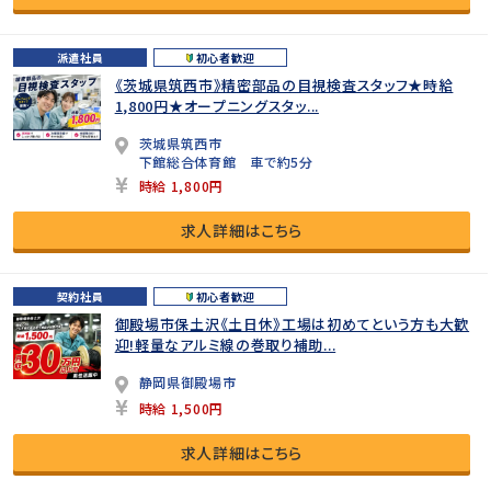
派遣社員
初心者歓迎
《茨城県筑西市》精密部品の目視検査スタッフ★時給
1,800円★オープニングスタッ...
茨城県筑西市
下館総合体育館 車で約5分
時給 1,800円
求人詳細はこちら
契約社員
初心者歓迎
御殿場市保土沢《土日休》工場は初めてという方も大歓
迎!軽量なアルミ線の巻取り補助...
静岡県御殿場市
時給 1,500円
求人詳細はこちら