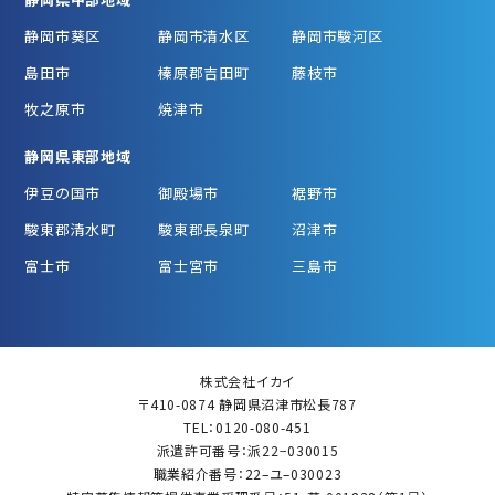
静岡市葵区
静岡市清水区
静岡市駿河区
島田市
榛原郡吉田町
藤枝市
牧之原市
焼津市
静岡県東部地域
伊豆の国市
御殿場市
裾野市
駿東郡清水町
駿東郡長泉町
沼津市
富士市
富士宮市
三島市
株式会社イカイ
〒410-0874 静岡県沼津市松長787
TEL：0120-080-451
派遣許可番号：派22−030015
職業紹介番号：22–ユ–030023