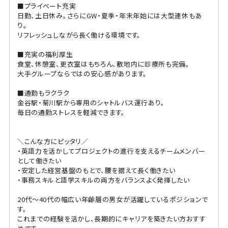
■プライベート充実
日勤、土日休み。さらにGW・夏季・年末年始には大型連休もあ
り。
リフレッシュしながら長く働ける環境です。
■充実の福利厚生
食堂、休憩室、更衣室はもちろん、敷地内に診療所も完備。
大手グループならではの安心感があります。
■通勤もラクラク
金谷駅・菊川駅から専用のシャトルバス運行あり。
毎日の通勤ストレスを軽減できます。
＼こんな方にピッタリ／
・英語力を活かしてプロジェクトの進行を支えるチームメンバー
として働きたい
・安定した経営基盤のもとで、腰を据えて長く働きたい
・事務スキルと語学スキルの両方をバランスよく発揮したい
20代〜40代の幅広い年齢層の男女が活躍しているポジションで
す。
これまでの経験を活かし、長期的にキャリアを築きたい方おすす