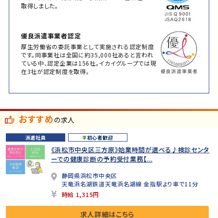
取得しました。
優良派遣事業者認定
厚生労働省の委託事業として実施される認定制度
です。同事業社は全国に約35,000社あると言われ
ている中、認定企業は156社。イカイグループでは現
在3社が認定制度を取得。
おすすめ
の求人
派遣社員
初心者歓迎
《浜松市中央区三方原》始業時間が選べる♪検診センタ
ーでの健康診断の予約受付業務【...
静岡県浜松市中央区
天竜浜名湖鉄道天竜浜名湖線 金指駅より車で11分
時給 1,315円
求人詳細はこちら