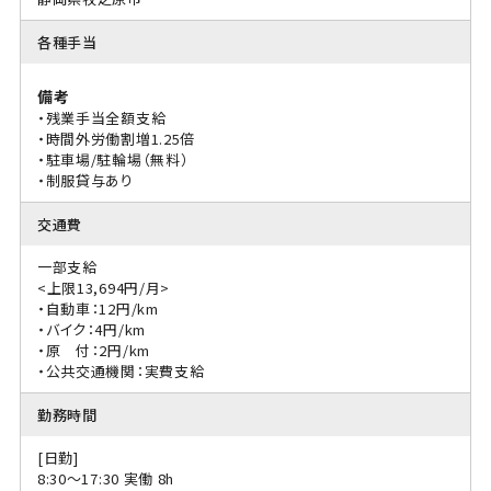
各種手当
備考
・残業手当全額支給
・時間外労働割増1.25倍
・駐車場/駐輪場（無料）
・制服貸与あり
交通費
一部支給
<上限13,694円/月>
・自動車：12円/km
・バイク：4円/km
・原 付：2円/km
・公共交通機関：実費支給
勤務時間
[日勤]
8:30〜17:30 実働 8h