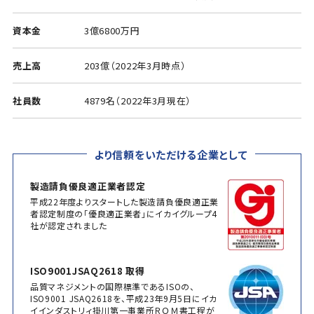
資本金
3億6800万円
売上高
203億（2022年3月時点）
社員数
4879名（2022年3月現在）
より信頼をいただける企業として
製造請負優良適正業者認定
平成22年度よりスタートした製造請負優良適正業
者認定制度の「優良適正業者」にイカイグループ4
社が認定されました
ISO9001JSAQ2618 取得
品質マネジメントの国際標準であるISOの、
ISO9001 JSAQ2618を、平成23年9月5日にイカ
イインダストリィ掛川第一事業所ＲＯＭ書工程が