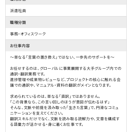
派遣社員
職種分類
事務・オフィスワーク
お仕事内容
～単なる「言葉の置き換え」ではない、一歩先のサポートを～
お任せするのは、グローバルに事業展開する大手グループ内での
通訳・翻訳業務です。
進捗管理や成果物レビューなど、プロジェクトの核心に触れる会
議での通訳や、マニュアル・資料の翻訳がメインとなります。
求められているのは、単なる「直訳」ではありません。
「この背景なら、この言い回しのほうが意図が伝わるはず」
そんな、文脈や前提を汲み取った「生きた言葉」で、円滑なコミュ
ニケーションを支えてください。
翻訳スキルだけでなく、文脈を読み取る読解力や、文章を構成す
る語彙力が活かせる・身に着くお仕事です。