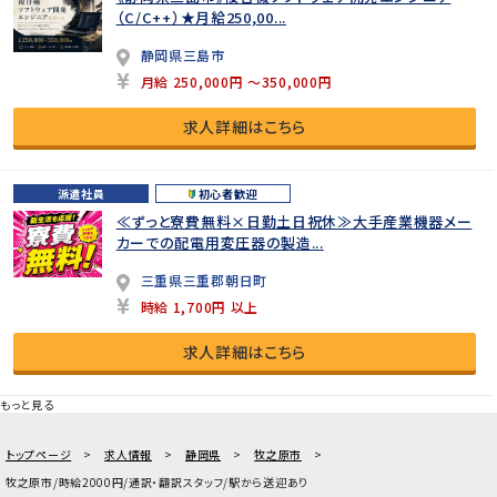
（C/C++）★月給250,00...
静岡県三島市
月給 250,000円 ～350,000円
求人詳細はこちら
派遣社員
初心者歓迎
≪ずっと寮費無料×日勤土日祝休≫大手産業機器メー
カーでの配電用変圧器の製造...
三重県三重郡朝日町
時給 1,700円 以上
求人詳細はこちら
もっと見る
トップページ
求人情報
静岡県
牧之原市
牧之原市/時給2000円/通訳・翻訳スタッフ/駅から送迎あり