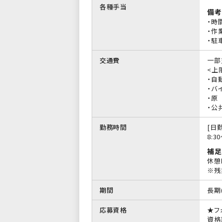
各種手当
備考
・時
・作
・駐
交通費
一部
<上限
・自
・バイ
・原
・公
勤務時間
[日勤
8:3
補足
休憩
※残
期間
長期
応募資格
★フ
資格