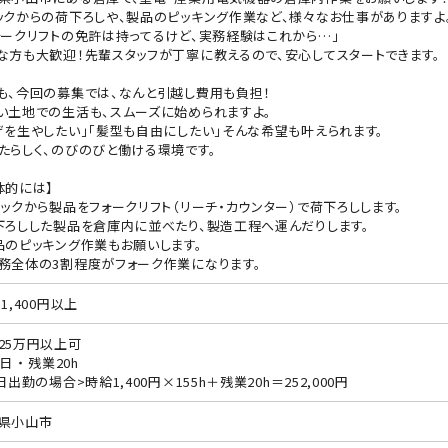
ックからの荷下ろしや、製品のピッキング作業など、様々なお仕事がありますよ
ォークリフトの免許は持ってるけど、実務経験はこれから…」
な方も大歓迎！先輩スタッフが丁寧に教えるので、安心してスタートできます。
も、今回の募集では、なんと引越し費用も負担！
い土地での生活も、スムーズに始められますよ。
げを生やしたい」「髪型も自由にしたい」そんな希望も叶えられます。
たらしく、のびのびと働ける環境です。
体的には】
ラックから製品をフォークリフト（リーチ・カウンター）で荷下ろしします。
下ろしした製品を倉庫内に並べたり、製造工程へ運んだりします。
品のピッキング作業もお願いします。
務全体の3割程度がフォーク作業になります。
1,400円以上
25万円以上可
日 ・ 残業20h
0日出勤の場合>時給1,400円×155h＋残業20h＝252,000円
県小山市