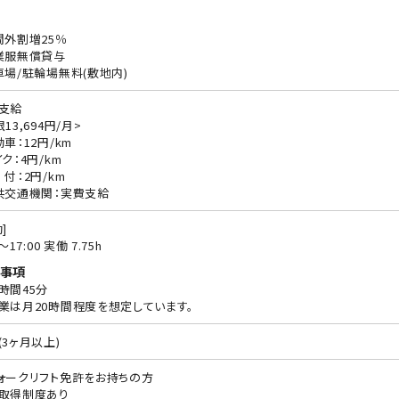
間外割増25％
業服無償貸与
車場/駐輪場無料(敷地内)
支給
13,694円/月>
動車：12円/km
ク：4円/km
 付：2円/km
共交通機関：実費支給
]
0〜17:00 実働 7.75h
事項
時間45分
業は月20時間程度を想定しています。
(3ヶ月以上)
ォークリフト免許をお持ちの方
取得制度あり