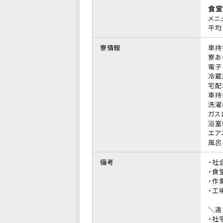
食堂
メニ
平均 
寮情報
車持
寮あ
電子
冷蔵
宅配
車持
洗濯
ガス
浴室
エア
風呂
備考
・社
・食
・作
・工
＼遠
・社