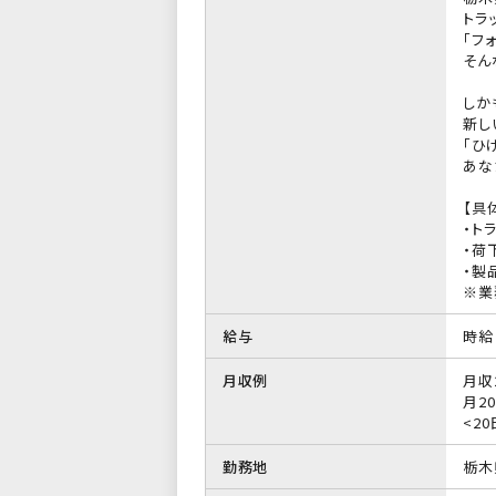
トラ
「フ
そん
しか
新し
「ひ
あな
【具
・ト
・荷
・製
※業
給与
時給 
月収例
月収
月20
<2
勤務地
栃木