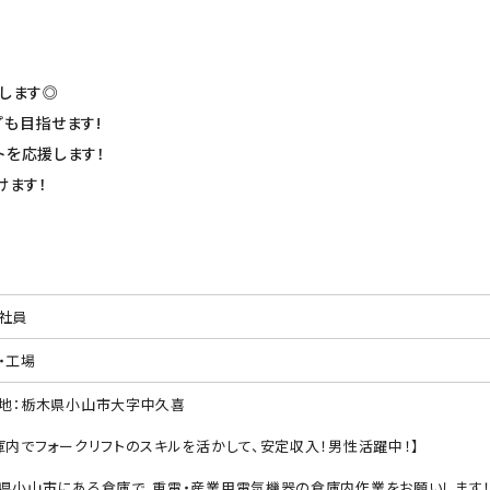
トします◎
プも目指せます!
トを応援します！
けます！
社員
・工場
地：栃木県小山市大字中久喜
庫内でフォークリフトのスキルを活かして、安定収入！男性活躍中！】
県小山市にある倉庫で、重電・産業用電気機器の倉庫内作業をお願いします