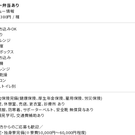
・弁当あり
ュー情報
380円 / 種
ち込みOK
り
レンジ
庫
ボックス
ち込み
機
レンジ
乾燥
コン
、トイレ別
会保険完備(健康保険、厚生年金保険、雇用保険、労災保険)
堂、休憩室、売店、更衣室、診療所 あり
業服、防寒着、サポーターベルト、安全靴 無償貸与あり
場見学可。交通費補助あり
方からのご応募も歓迎／
宅・独身寮完備(※寮費50,000円～60,000円程度)