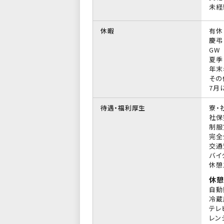
未経
休暇
有休
慶弔
GW
夏季
年末
その
7月
待遇・福利厚生
寮・
社保
制服
完全
交通
バイ
休憩
休憩
自動
冷蔵
テレ
レン