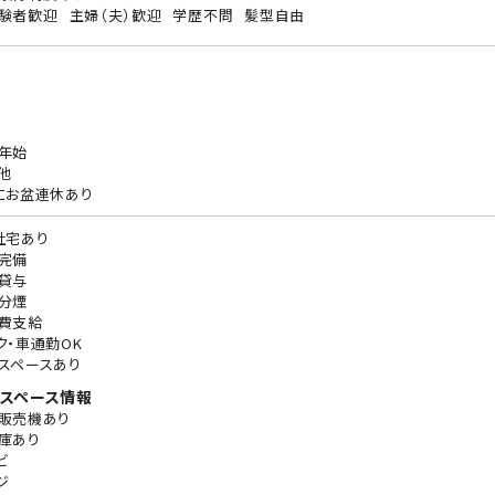
験者歓迎
主婦（夫）歓迎
学歴不問
髪型自由
年始
他
にお盆連休あり
社宅あり
完備
貸与
分煙
費支給
ク・車通勤OK
スペースあり
スペース情報
販売機あり
庫あり
ビ
ジ