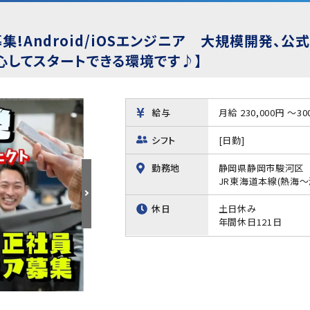
!Android/iOSエンジニア 大規模開発、公
心してスタートできる環境です♪】
給与
月給 230,000円 ～30
シフト
[日勤]
勤務地
静岡県静岡市駿河区
JR東海道本線(熱海
休日
土日休み
年間休日121日