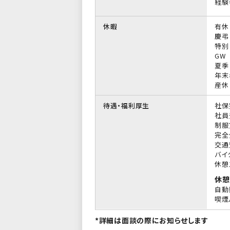
経験
休暇
有休
慶弔
特別
GW
夏季
年末
産休
待遇・福利厚生
社保
社員
制服
完全
交通
バイ
休憩
休憩
自動
喫煙
*詳細は面談の際にお知らせします