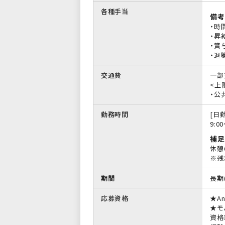
各種手当
備考
・時
・昇
・賞
・退
交通費
一部
<上限
・公
勤務時間
[日勤
9:0
補足
休憩
※残
期間
長期
応募資格
★A
★モ
資格