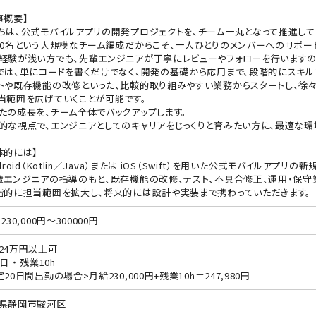
事概要】
ちは、公式モバイルアプリの開発プロジェクトを、チーム一丸となって推進して
00名という大規模なチーム編成だからこそ、一人ひとりのメンバーへのサポー
経験が浅い方でも、先輩エンジニアが丁寧にレビューやフォローを行いますの
では、単にコードを書くだけでなく、開発の基礎から応用まで、段階的にスキル
トや既存機能の改修といった、比較的取り組みやすい業務からスタートし、徐
当範囲を広げていくことが可能です。
たの成長を、チーム全体でバックアップします。
的な視点で、エンジニアとしてのキャリアをじっくりと育みたい方に、最適な環
体的には】
droid（Kotlin／Java）または iOS（Swift）を用いた公式モバイルアプリ
輩エンジニアの指導のもと、既存機能の改修、テスト、不具合修正、運用・保守
階的に担当範囲を拡大し、将来的には設計や実装まで携わっていただきます。
230,000円～300000円
24万円以上可
日 ・ 残業10h
定20日間出勤の場合>月給230,000円+残業10h＝247,980円
県静岡市駿河区