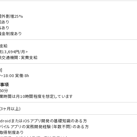
間外割増25%
給あり
与あり
職金制度あり
支給
13,694円/月>
共交通機関：実費支給
]
0〜18:00 実働 8h
事項
60分
業時間は月10時間程度を想定しています
(3ヶ月以上)
ndroidまたはiOSアプリ開発の基礎知識のある方
バイルアプリの実務開発経験（年数不問）のある方
取得制度あり