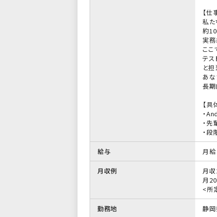
【仕
私た
約1
実務
ここ
テス
と担
あな
長期
【具
・An
・先
・段
給与
月給 
月収例
月収
月20
<所
勤務地
静岡