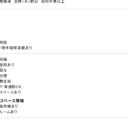
者優遇
主婦（夫）歓迎
高校卒業以上
年始
・育休取得実績あり
完備
登用あり
貸与
分煙
費支給
ク・車通勤OK
スペースあり
スペース情報
販売機あり
ルームあり