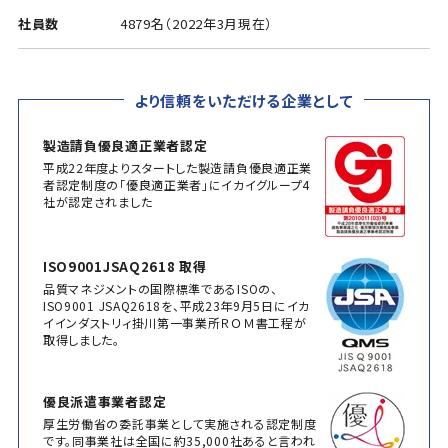
社員数
4879名（2022年3月現在）
より信頼をいただける企業として
製造請負優良適正業者認定
平成22年度よりスタートした製造請負優良適正業
者認定制度の「優良適正業者」にイカイグループ4
社が認定されました
ISO9001JSAQ2618 取得
品質マネジメントの国際標準であるISOの、
ISO9001 JSAQ2618を、平成23年9月5日にイカ
イインダストリィ掛川第一事業所ＲＯＭ書工程が
取得しました。
優良派遣事業者認定
厚生労働省の委託事業として実施される認定制度
です。同事業社は全国に約35,000社あると言われ