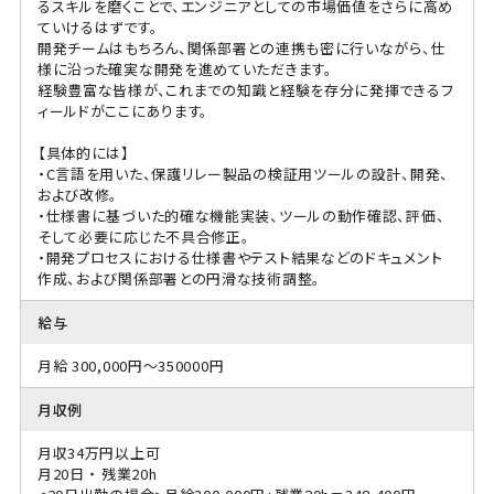
るスキルを磨くことで、エンジニアとしての市場価値をさらに高め
ていけるはずです。
開発チームはもちろん、関係部署との連携も密に行いながら、仕
様に沿った確実な開発を進めていただきます。
経験豊富な皆様が、これまでの知識と経験を存分に発揮できるフ
ィールドがここにあります。
【具体的には】
・C言語を用いた、保護リレー製品の検証用ツールの設計、開発、
および改修。
・仕様書に基づいた的確な機能実装、ツールの動作確認、評価、
そして必要に応じた不具合修正。
・開発プロセスにおける仕様書やテスト結果などのドキュメント
作成、および関係部署との円滑な技術調整。
給与
月給 300,000円～350000円
月収例
月収34万円以上可
月20日 ・ 残業20h