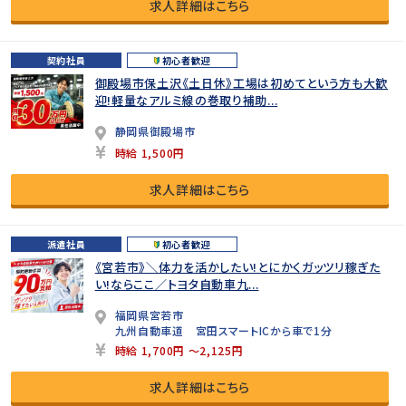
求人詳細はこちら
契約社員
初心者歓迎
御殿場市保土沢《土日休》工場は初めてという方も大歓
迎!軽量なアルミ線の巻取り補助...
静岡県御殿場市
時給 1,500円
求人詳細はこちら
派遣社員
初心者歓迎
《宮若市》＼体力を活かしたい!とにかくガッツリ稼ぎた
い!ならここ／トヨタ自動車九...
福岡県宮若市
九州自動車道 宮田スマートICから車で1分
時給 1,700円 ～2,125円
求人詳細はこちら