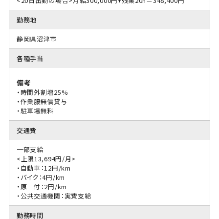
<20日出勤の場合>月給300,000円+残業20h＝348,400円
勤務地
静岡県沼津市
各種手当
備考
・時間外割増25%
・作業服無償貸与
・駐車場無料
交通費
一部支給
<上限13,694円/月>
・自動車：12円/km
・バイク：4円/km
・原 付：2円/km
・公共交通機関：実費支給
勤務時間