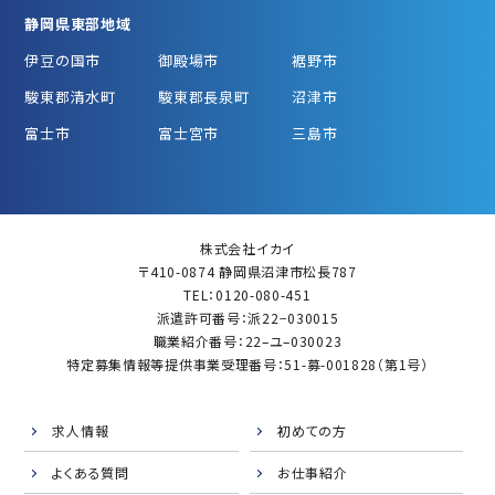
静岡県東部地域
伊豆の国市
御殿場市
裾野市
駿東郡清水町
駿東郡長泉町
沼津市
富士市
富士宮市
三島市
株式会社イカイ
〒410-0874 静岡県沼津市松長787
TEL：0120-080-451
派遣許可番号：派22−030015
職業紹介番号：22–ユ–030023
特定募集情報等提供事業受理番号：51-募-001828（第1号）
求人情報
初めての方
よくある質問
お仕事紹介