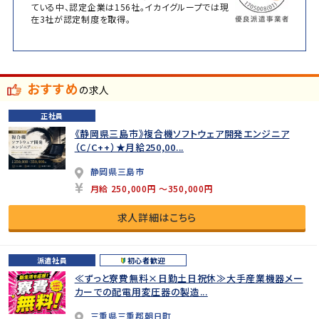
ている中、認定企業は156社。イカイグループでは現
在3社が認定制度を取得。
おすすめ
の求人
正社員
《静岡県三島市》複合機ソフトウェア開発エンジニア
（C/C++）★月給250,00...
静岡県三島市
月給 250,000円 ～350,000円
求人詳細はこちら
派遣社員
初心者歓迎
≪ずっと寮費無料×日勤土日祝休≫大手産業機器メー
カーでの配電用変圧器の製造...
三重県三重郡朝日町