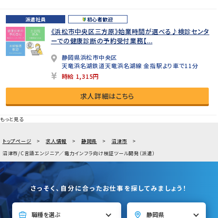
派遣社員
初心者歓迎
《浜松市中央区三方原》始業時間が選べる♪検診センタ
ーでの健康診断の予約受付業務【...
静岡県浜松市中央区
天竜浜名湖鉄道天竜浜名湖線 金指駅より車で11分
時給 1,315円
求人詳細はこちら
もっと見る
トップページ
求人情報
静岡県
沼津市
沼津市/C言語エンジニア／電力インフラ向け検証ツール開発（派遣）
さっそく、自分に合ったお仕事を探してみましょう！