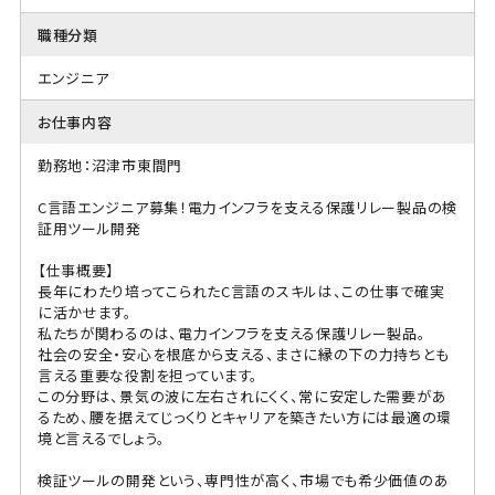
職種分類
エンジニア
お仕事内容
勤務地：沼津市東間門
C言語エンジニア募集！電力インフラを支える保護リレー製品の検
証用ツール開発
【仕事概要】
長年にわたり培ってこられたC言語のスキルは、この仕事で確実
に活かせます。
私たちが関わるのは、電力インフラを支える保護リレー製品。
社会の安全・安心を根底から支える、まさに縁の下の力持ちとも
言える重要な役割を担っています。
この分野は、景気の波に左右されにくく、常に安定した需要があ
るため、腰を据えてじっくりとキャリアを築きたい方には最適の環
境と言えるでしょう。
検証ツールの開発という、専門性が高く、市場でも希少価値のあ