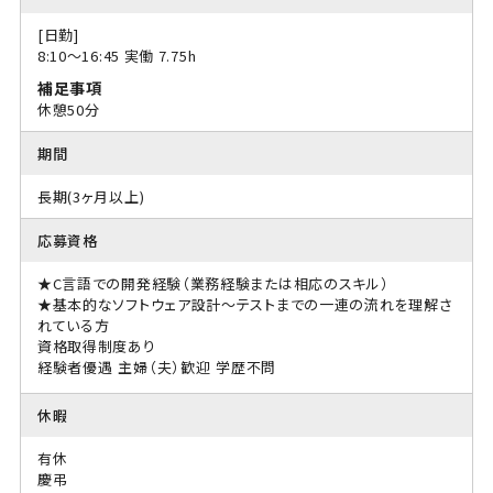
[日勤]
8:10〜16:45 実働 7.75h
補足事項
休憩50分
期間
長期(3ヶ月以上)
応募資格
★C言語での開発経験（業務経験または相応のスキル）
★基本的なソフトウェア設計～テストまでの一連の流れを理解さ
れている方
資格取得制度あり
経験者優遇
主婦（夫）歓迎
学歴不問
休暇
有休
慶弔