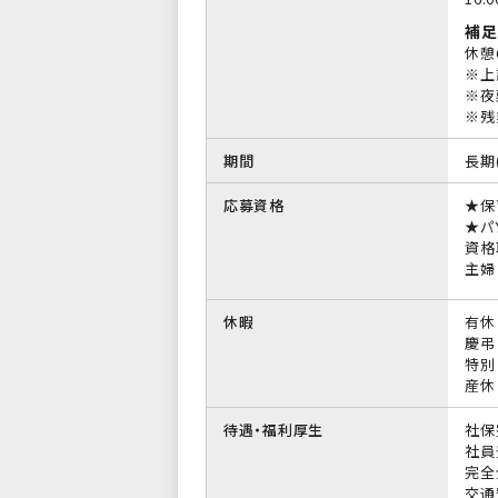
補足
休憩
※上
※夜
※残
期間
長期
応募資格
★保
★パ
資格
主婦
休暇
有休
慶弔
特別
産休
待遇・福利厚生
社保
社員
完全
交通