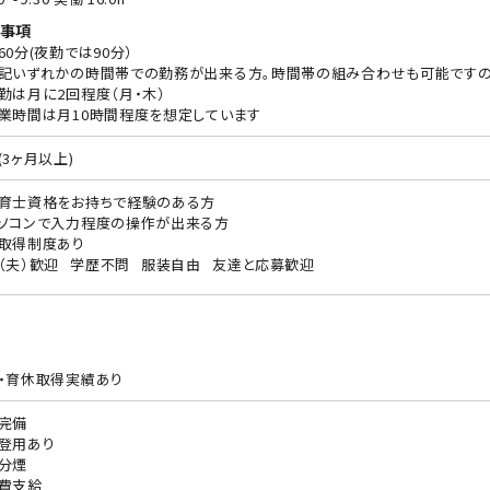
事項
60分(夜勤では90分）
記いずれかの時間帯での勤務が出来る方。時間帯の組み合わせも可能ですの
勤は月に2回程度（月・木）
業時間は月10時間程度を想定しています
(3ヶ月以上)
育士資格をお持ちで経験のある方
ソコンで入力程度の操作が出来る方
取得制度あり
（夫）歓迎
学歴不問
服装自由
友達と応募歓迎
・育休取得実績あり
完備
登用あり
分煙
費支給