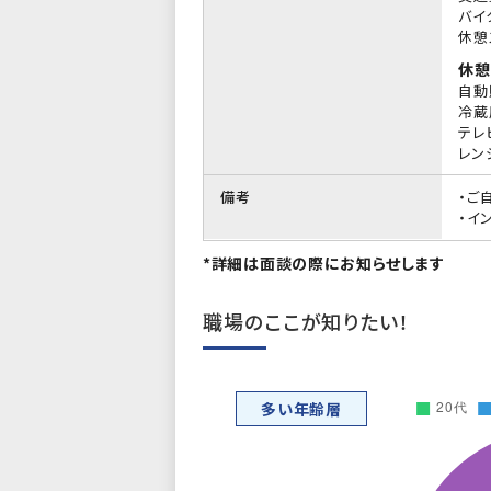
バイ
休憩
休憩
自動
冷蔵
テレ
レン
備考
・ご
・イ
*詳細は面談の際にお知らせします
職場のここが知りたい！
多い年齢層