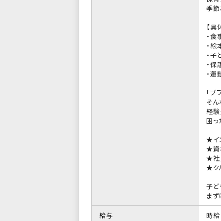
季節
【具
・食
・絵
・子
・保
・運
「ブ
そん
経験
困っ
★イ
★資
★社
★ク
子ど
まず
給与
時給 