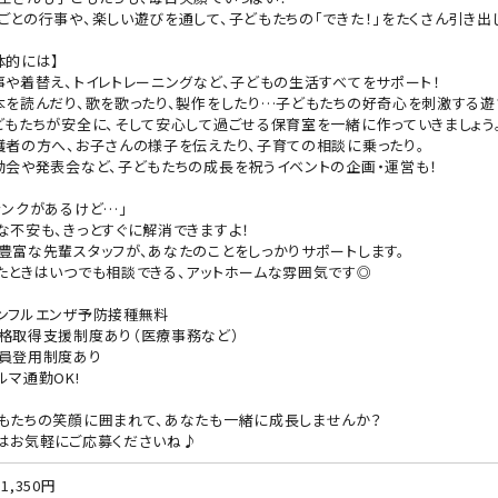
ごとの行事や、楽しい遊びを通して、子どもたちの「できた！」をたくさん引き出
体的には】
事や着替え、トイレトレーニングなど、子どもの生活すべてをサポート！
本を読んだり、歌を歌ったり、製作をしたり…子どもたちの好奇心を刺激する遊
どもたちが安全に、そして安心して過ごせる保育室を一緒に作っていきましょう
護者の方へ、お子さんの様子を伝えたり、子育ての相談に乗ったり。
動会や発表会など、子どもたちの成長を祝うイベントの企画・運営も！
ランクがあるけど…」
な不安も、きっとすぐに解消できますよ！
豊富な先輩スタッフが、あなたのことをしっかりサポートします。
たときはいつでも相談できる、アットホームな雰囲気です◎
ンフルエンザ予防接種無料
格取得支援制度あり（医療事務など）
員登用制度あり
ルマ通勤OK!
もたちの笑顔に囲まれて、あなたも一緒に成長しませんか？
はお気軽にご応募くださいね♪
1,350円