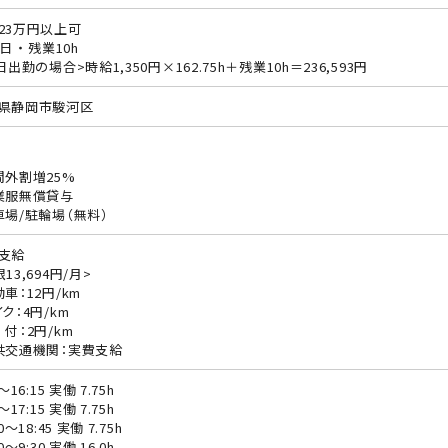
23万円以上可
日 ・ 残業10h
日出勤の場合>時給1,350円×162.75h＋残業10h＝236,593円
県静岡市駿河区
間外割増25%
業服無償貸与
車場/駐輪場（無料）
支給
13,694円/月>
動車：12円/km
ク：4円/km
 付：2円/km
共交通機関：実費支給
0〜16:15 実働 7.75h
0〜17:15 実働 7.75h
00〜18:45 実働 7.75h
00〜9:30 実働 16.0h