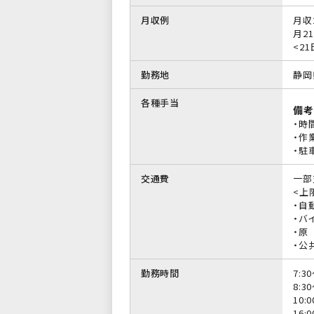
月収例
月収
月21
<21
勤務地
静岡
各種手当
備考
・時
・作
・駐
交通費
一部
<上限
・自
・バイ
・原
・公
勤務時間
7:3
8:3
10:
16: