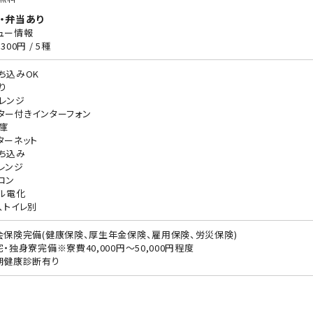
・弁当あり
ュー情報
300円 / 5種
ち込みOK
り
レンジ
ター付きインターフォン
庫
ターネット
ち込み
レンジ
コン
ル電化
、トイレ別
会保険完備(健康保険、厚生年金保険、雇用保険、労災保険)
宅・独身寮完備※寮費40,000円～50,000円程度
期健康診断有り