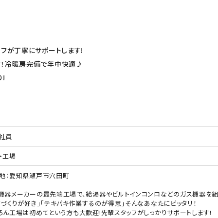
フが丁寧にサポートします!
ク！冷暖房完備で年中快適♪
!
社員
・工場
地：愛知県瀬戸市穴田町
機器メーカーの最先端工場で、給湯器やビルトインコンロなどのガス機器を組
ノづくりが好き」「テキパキ作業するのが得意」そんなあなたにピッタリ！
ろん工場は初めてという方も大歓迎!先輩スタッフがしっかりサポートします!