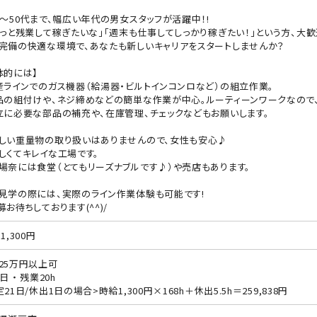
代～50代まで、幅広い年代の男女スタッフが活躍中！!
ょっと残業して稼ぎたいな」「週末も仕事してしっかり稼ぎたい！」という方、大
完備の快適な環境で、あなたも新しいキャリアをスタートしませんか？
体的には】
産ラインでのガス機器（給湯器・ビルトインコンロなど）の組立作業。
品の組付けや、ネジ締めなどの簡単な作業が中心。ルーティーンワークなので
立に必要な部品の補充や、在庫管理、チェックなどもお願いします。
しい重量物の取り扱いはありませんので、女性も安心♪
しくてキレイな工場です。
場奈には食堂（とてもリーズナブルです♪）や売店もあります。
見学の際には、実際のライン作業体験も可能です!
募お待ちしております(^^)/
1,300円
25万円以上可
日 ・ 残業20h
定21日/休出1日の場合>時給1,300円×168h＋休出5.5h＝259,838円