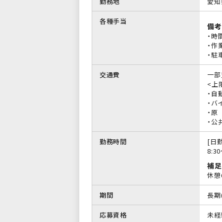
勤務地
愛知
各種手当
備考
・時
・作
・駐
交通費
一部
<上限
・自
・バイ
・原
・公
勤務時間
[日勤
8:3
補足
休憩
期間
長期
応募資格
未経