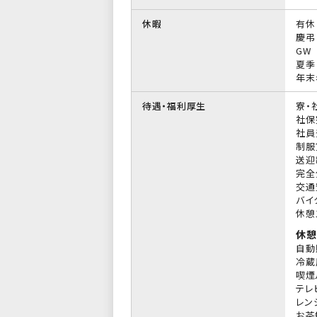
休暇
有休
慶弔
GW
夏季
年末
待遇・福利厚生
寮・
社保
社員
制服
送迎
完全
交通
バイ
休憩
休憩
自動
冷蔵
喫煙
テレ
レン
お茶