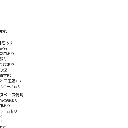
年始
社宅あり
完備
登用あり
貸与
制度あり
分煙
費支給
ク・車通勤OK
スペースあり
スペース情報
販売機あり
庫あり
ルームあり
ビ
ジ
無料