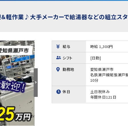
＆軽作業♪大手メーカーで給湯器などの組立スタッ
給与
時給 1,300円
シフト
[日勤]
勤務地
愛知県瀬戸市
名鉄瀬戸線尾張瀬戸駅
10分
休日
土日祝休み
年間休日121日