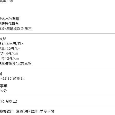
県瀬戸市
間外25％割増
業服無償貸与
車場/駐輪場あり(無料)
支給
13,694円/月>
動車：12円/km
ク：4円/km
 付：2円/km
共交通機関：実費支給
]
0〜17:35 実働 8h
事項
65分
(3ヶ月以上)
験者歓迎
主婦（夫）歓迎
学歴不問