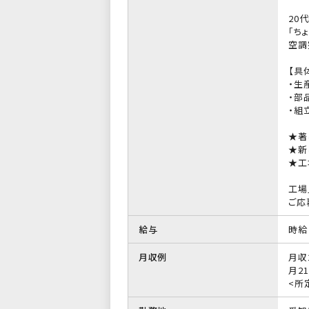
20
「ち
空調
【具
・生
・部
・組
★著
★新
★工
工場
ご応
給与
時給 
月収例
月収
月21
<所