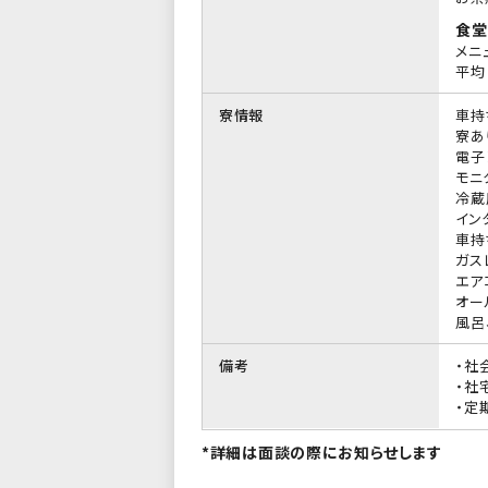
食堂
メニ
平均 
寮情報
車持
寮あ
電子
モニ
冷蔵
イン
車持
ガス
エア
オー
風呂
備考
・社
・社
・定
*詳細は面談の際にお知らせします