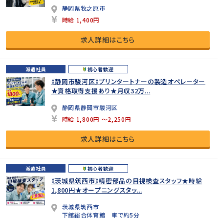
静岡県牧之原市
時給 1,400円
求人詳細はこちら
派遣社員
初心者歓迎
《静岡市駿河区》プリンタートナーの製造オペレーター
★資格取得支援あり★月収32万...
静岡県静岡市駿河区
時給 1,800円 ～2,250円
求人詳細はこちら
派遣社員
初心者歓迎
《茨城県筑西市》精密部品の目視検査スタッフ★時給
1,800円★オープニングスタッ...
茨城県筑西市
下館総合体育館 車で約5分