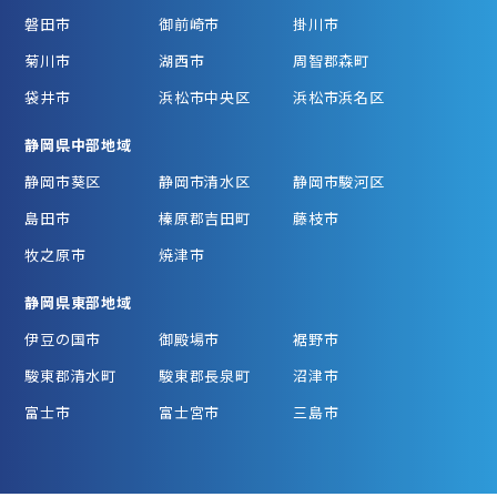
磐田市
御前崎市
掛川市
菊川市
湖西市
周智郡森町
袋井市
浜松市中央区
浜松市浜名区
静岡県中部地域
静岡市葵区
静岡市清水区
静岡市駿河区
島田市
榛原郡吉田町
藤枝市
牧之原市
焼津市
静岡県東部地域
伊豆の国市
御殿場市
裾野市
駿東郡清水町
駿東郡長泉町
沼津市
富士市
富士宮市
三島市