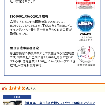
社が認定されました
ISO9001JSAQ2618 取得
品質マネジメントの国際標準であるISOの、
ISO9001 JSAQ2618を、平成23年9月5日にイカ
イインダストリィ掛川第一事業所ＲＯＭ書工程が
取得しました。
優良派遣事業者認定
厚生労働省の委託事業として実施される認定制度
です。同事業社は全国に約35,000社あると言われ
ている中、認定企業は156社。イカイグループでは現
在3社が認定制度を取得。
おすすめ
の求人
正社員
《静岡県三島市》複合機ソフトウェア開発エンジニア