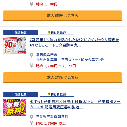
時給 1,800円
求人詳細はこちら
派遣社員
初心者歓迎
《宮若市》＼体力を活かしたい!とにかくガッツリ稼ぎた
い!ならここ／トヨタ自動車九...
福岡県宮若市
九州自動車道 宮田スマートICから車で1分
時給 1,700円 ～2,125円
求人詳細はこちら
派遣社員
初心者歓迎
≪ずっと寮費無料×日勤土日祝休≫大手産業機器メー
カーでの配電用変圧器の製造...
三重県三重郡朝日町
時給 1,700円 以上