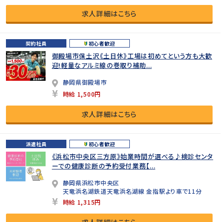
求人詳細はこちら
契約社員
初心者歓迎
御殿場市保土沢《土日休》工場は初めてという方も大歓
迎!軽量なアルミ線の巻取り補助...
静岡県御殿場市
時給 1,500円
求人詳細はこちら
派遣社員
初心者歓迎
《浜松市中央区三方原》始業時間が選べる♪検診センタ
ーでの健康診断の予約受付業務【...
静岡県浜松市中央区
天竜浜名湖鉄道天竜浜名湖線 金指駅より車で11分
時給 1,315円
求人詳細はこちら