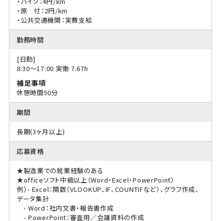
・バイク：4円/km
・原 付：2円/km
・公共交通機関：実費支給
勤務時間
[日勤]
8:30〜17:00 実働 7.67h
補足事項
休憩時間50分
期間
長期(3ヶ月以上)
応募資格
★製造業での就業経験のある
★officeソフト中級以上（Word・Excel・PowerPoint）
例）- Excel：関数（VLOOKUP、IF、COUNTIFなど）、グラフ作成、
データ集計
- Word：社内文書・報告書作成
- PowerPoint：審査用／会議資料の作成