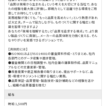
「品質は現場から生まれる」という考えを大切にする当社で、あな
たの経験を最大限に評価し、即戦力として活躍できる環境をご用
意してお待ちしています。
実務経験が浅くても、「もっと品質を高めたい！」という熱意があれ
ば大丈夫。チームで協力しながら、ものづくりに関する幅広い知
識を習得できますよ♪
あなたの「現場を理解する力」と「品質を追求する視点」で、より良
い製品づくりに貢献し、メーカーの品質体制を力強く支える、そん
なやりがいを実感できるポジションです。
【具体的には】
●ISO9001およびISO14001の審査資料作成・とりまとめ、社内
各部門とのデータ収集や進捗管理。
●審査機関との日程調整や、社内会議の議事録作成、品質マニュ
アルなどの文書更新・管理。
●改善提案や是正報告書の取りまとめ、提出サポートなど、品
質・環境マネジメントに関する幅広い業務。
●品質保証・品質管理・製造技術・設計補助などの経験を活か
し、組織の品質基盤を強化！
給与
時給 1,500円