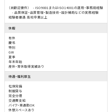
（尚歓迎要件） - ISO9001またはISO14001の運用・事務局経験
- 品質保証・品質管理・製造技術・設計補助などの実務経験
経験者優遇
高校卒業以上
休暇
有休
慶弔
特別
GW
夏季
年末年始
産休・育休取得実績あり
待遇・福利厚生
社保完備
制服貸与
完全分煙
交通費支給
バイク・車通勤OK
休憩スペースあり