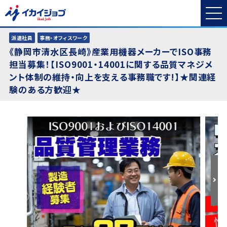
派遣社員
事務・オフィスワーク
《静岡市清水区長崎》産業用機器メーカーでISO事務
担当募集！【ISO9001・14001に関する品質マネジメ
ント体制の維持・向上を支える事務職です!】★関連経
験のある方歓迎★