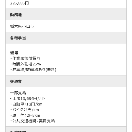
226,885円
勤務地
栃木県小山市
各種手当
備考
・作業服無償貸与
・時間外割増25%
・駐車場/駐輪場あり(無料)
交通費
一部支給
<上限13,694円/月>
・自動車：12円/km
・バイク：4円/km
・原 付：2円/km
・公共交通機関：実費支給