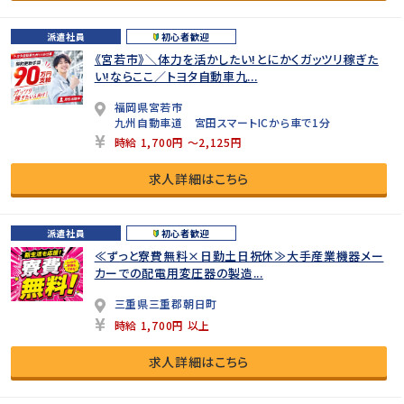
派遣社員
初心者歓迎
《宮若市》＼体力を活かしたい!とにかくガッツリ稼ぎた
い!ならここ／トヨタ自動車九...
福岡県宮若市
九州自動車道 宮田スマートICから車で1分
時給 1,700円 ～2,125円
求人詳細はこちら
派遣社員
初心者歓迎
≪ずっと寮費無料×日勤土日祝休≫大手産業機器メー
カーでの配電用変圧器の製造...
三重県三重郡朝日町
時給 1,700円 以上
求人詳細はこちら