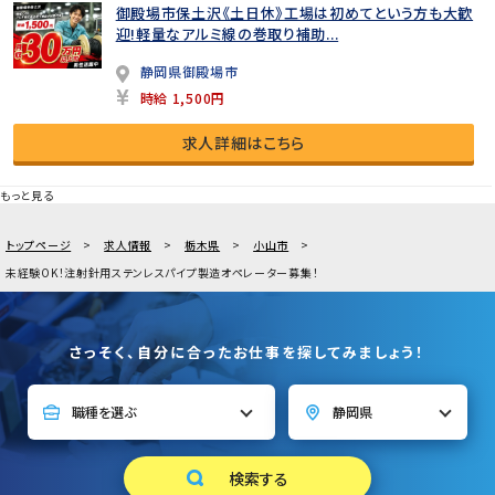
御殿場市保土沢《土日休》工場は初めてという方も大歓
迎!軽量なアルミ線の巻取り補助...
静岡県御殿場市
時給 1,500円
求人詳細はこちら
もっと見る
トップページ
求人情報
栃木県
小山市
未経験OK！注射針用ステンレスパイプ製造オペレーター募集！
さっそく、自分に合ったお仕事を探してみましょう！