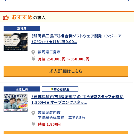
おすすめ
の求人
正社員
《静岡県三島市》複合機ソフトウェア開発エンジニア
（C/C++）★月給250,00...
静岡県三島市
月給 250,000円 ～350,000円
求人詳細はこちら
派遣社員
初心者歓迎
《茨城県筑西市》精密部品の目視検査スタッフ★時給
1,800円★オープニングスタッ...
茨城県筑西市
下館総合体育館 車で約5分
時給 1,800円