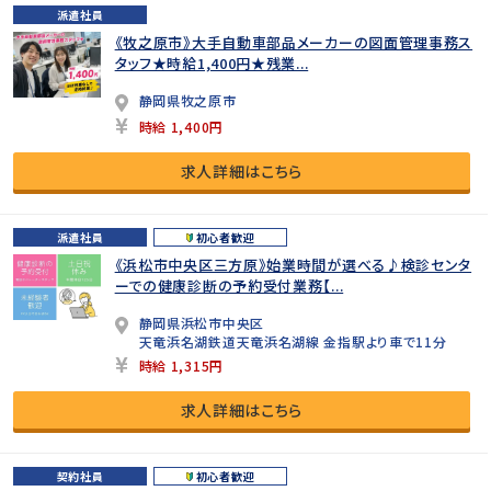
派遣社員
《牧之原市》大手自動車部品メーカーの図面管理事務ス
タッフ★時給1,400円★残業...
静岡県牧之原市
時給 1,400円
求人詳細はこちら
派遣社員
初心者歓迎
《浜松市中央区三方原》始業時間が選べる♪検診センタ
ーでの健康診断の予約受付業務【...
静岡県浜松市中央区
天竜浜名湖鉄道天竜浜名湖線 金指駅より車で11分
時給 1,315円
求人詳細はこちら
契約社員
初心者歓迎