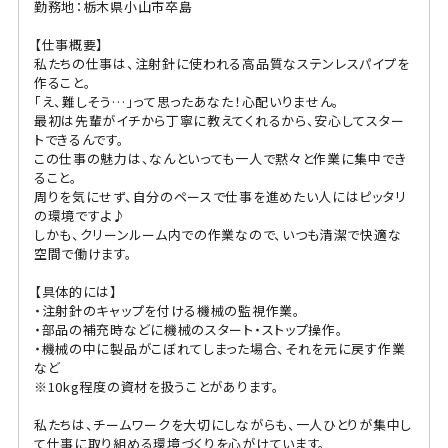
勤務地：栃木県小山市卒島
【仕事概要】
私たちの仕事は、注射針に使われる高品質なステンレスパイプを
作ること。
「え、難しそう…」って思ったあなた！心配いりません。
最初は先輩がイチから丁寧に教えてくれるから、安心してスター
トできるんです。
この仕事の魅力は、なんといっても一人で黙々と作業に集中でき
ること。
周りを気にせず、自分のペースで仕事を進めたい人にはピッタリ
の環境ですよ♪
しかも、クリーンルーム内での作業なので、いつも清潔で快適な
空間で働けます。
【具体的には】
・注射針のキャップを付ける機械の監視作業。
・部品の補充時などに機械のスタート・ストップ操作。
・機械の中に製品がこぼれてしまった場合、それを元に戻す作業
など
※10kg程度の資材を扱うことがあります。
私たちは、チームワークを大切にしながらも、一人ひとりが集中し
て仕事に取り組める環境づくりを心がけています。