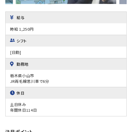
給与
時給 1,250円
シフト
[日勤]
勤務地
栃木県小山市
JR両毛線思川車で6分
休日
土日休み
年間休日114日
注目ポイント