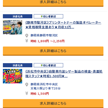
求人詳細はこちら
派遣社員
初心者歓迎
《静岡市駿河区》プリンタートナーの製造オペレーター
★資格取得支援あり★月収32万...
静岡県静岡市駿河区
時給 1,800円 ～2,250円
求人詳細はこちら
派遣社員
初心者歓迎
《浜松市中央区》自動車内装レザー製品の検査・表面処
理スタッフ★時給1,500円★...
静岡県浜松市中央区
天竜川駅より車で20分
時給 1,500円
求人詳細はこちら