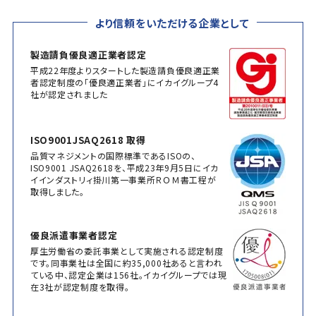
より信頼をいただける企業として
製造請負優良適正業者認定
平成22年度よりスタートした製造請負優良適正業
者認定制度の「優良適正業者」にイカイグループ4
社が認定されました
ISO9001JSAQ2618 取得
品質マネジメントの国際標準であるISOの、
ISO9001 JSAQ2618を、平成23年9月5日にイカ
イインダストリィ掛川第一事業所ＲＯＭ書工程が
取得しました。
優良派遣事業者認定
厚生労働省の委託事業として実施される認定制度
です。同事業社は全国に約35,000社あると言われ
ている中、認定企業は156社。イカイグループでは現
在3社が認定制度を取得。