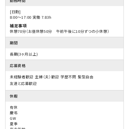
勤務時間
[日勤]
8:00〜17:00 実働 7.83h
補足事項
休憩70分（お昼休憩50分 午前午後に10分ずつの小休憩）
期間
長期(3ヶ月以上)
応募資格
未経験者歓迎
主婦（夫）歓迎
学歴不問
髪型自由
友達と応募歓迎
休暇
有休
慶弔
GW
夏季