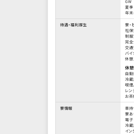
GW
夏季
年末
待遇・福利厚生
寮・
社保
制服
完全
交通
バイ
休憩
休憩
自動
冷蔵
喫煙
レン
お茶
寮情報
車持
寮あ
電子
冷蔵
イン