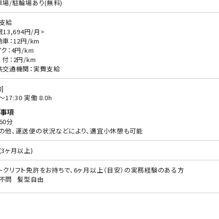
車場/駐輪場あり(無料)
支給
13,694円/月>
動車：12円/km
ク：4円/km
 付：2円/km
共交通機関：実費支給
]
0〜17:30 実働 8.0h
事項
60分
の他、運送便の状況などにより、適宜小休憩も可能
(3ヶ月以上)
ークリフト免許をお持ちで、6ヶ月以上（目安）の実務経験のある方
不問
髪型自由