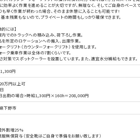
に効率よく作業を進めることが大切ですが、無理なく、そしてご自身のペースで
りも早く作業が終わった場合、そのまま休憩に入ることも可能です!
、基本残業もないので、プライベートの時間もしっかり確保できます。
体的には】
庫内でのトラックへの積み込み、荷下ろし作業。
品を所定のロケーションへの搬入、出庫作業。
ォークリフト（カウンターフォークリフト）を使用します。
ォーク乗車作業は全体の7割くらいです。
さ対策でスポットクーラーを設置しています。また、適宜水分補給もできます。
1,300円
20万円以上可
0日
日出勤の場合>時給1,300円×160h＝208,000円
県下野市
間外割増25%
業服無償貸与（安全靴はご自身で準備をお願い致します）