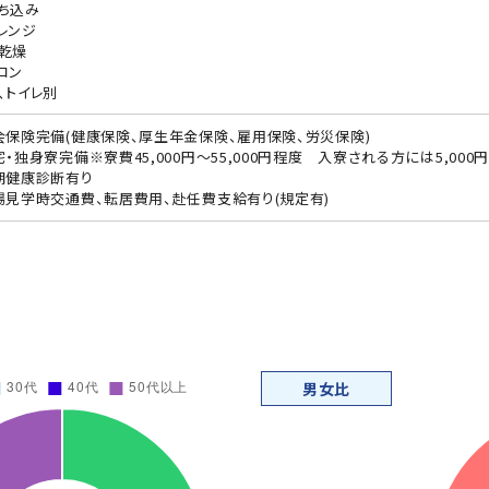
ち込み
レンジ
乾燥
コン
、トイレ別
会保険完備(健康保険、厚生年金保険、雇用保険、労災保険)
宅・独身寮完備※寮費45,000円～55,000円程度 入寮される方には5,00
期健康診断有り
場見学時交通費、転居費用、赴任費支給有り(規定有)
男女比