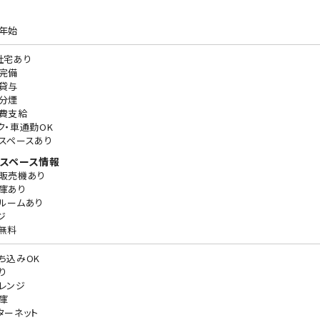
年始
社宅あり
完備
貸与
分煙
費支給
ク・車通勤OK
スペースあり
スペース情報
販売機あり
庫あり
ルームあり
ジ
無料
ち込みOK
り
レンジ
庫
ターネット