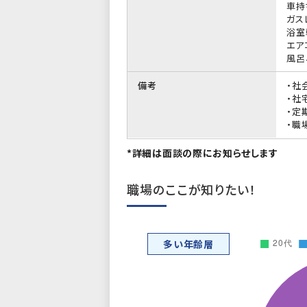
車持
ガス
浴室
エア
風呂
備考
・社
・社
・定
・職
*詳細は面談の際にお知らせします
職場のここが知りたい！
多い年齢層