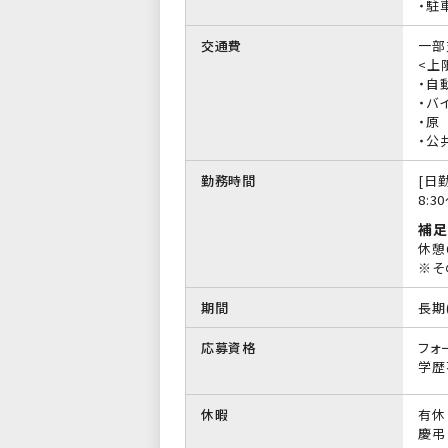
・駐
交通費
一部
<上限
・自
・バイ
・原
・公
勤務時間
[日勤
8:3
補足
休憩
※そ
期間
長期
応募資格
フォ
学歴
休暇
有休
慶弔