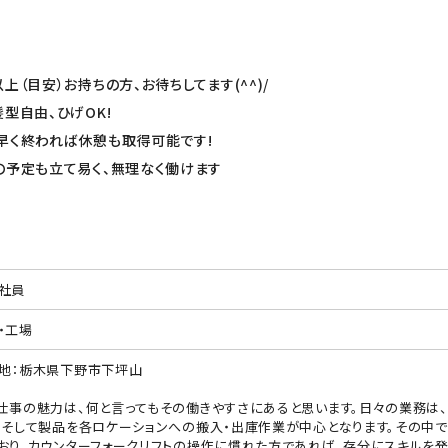
（目安）お持ちの方、お待ちしてます(^^)/
型自由、ひげOK!
早く終われば休憩も取得可能です!
の予定も立て易く、無理なく働けます
社員
・工場
地：栃木県下野市下坪山
仕事の魅力は、何と言ってもその働きやすさにあると思います。日々の業務は
、そして製品を各ロケーションへの搬入・出庫作業が中心となります。その中で
おり、カウンターフォークリフトの操作に慣れた方であれば、存分にスキルを発