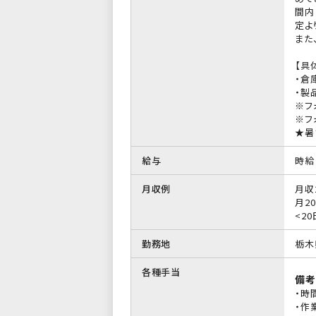
間内
定よ
また
【具
・倉
・製
※フ
※フ
★暑
給与
時給 
月収例
月収
月2
<20
勤務地
栃木
各種手当
備考
・時
・作