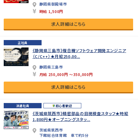
静岡県御殿場市
時給 1,500円
求人詳細はこちら
正社員
《静岡県三島市》複合機ソフトウェア開発エンジニア
（C/C++）★月給250,00...
静岡県三島市
月給 250,000円 ～350,000円
求人詳細はこちら
派遣社員
初心者歓迎
《茨城県筑西市》精密部品の目視検査スタッフ★時給
1,800円★オープニングスタッ...
茨城県筑西市
下館総合体育館 車で約5分