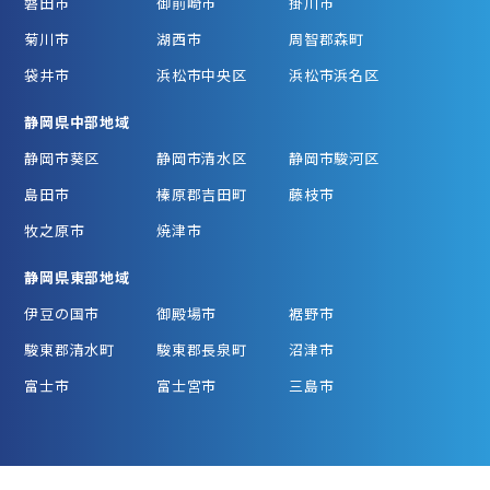
磐田市
御前崎市
掛川市
菊川市
湖西市
周智郡森町
袋井市
浜松市中央区
浜松市浜名区
静岡県中部地域
静岡市葵区
静岡市清水区
静岡市駿河区
島田市
榛原郡吉田町
藤枝市
牧之原市
焼津市
静岡県東部地域
伊豆の国市
御殿場市
裾野市
駿東郡清水町
駿東郡長泉町
沼津市
富士市
富士宮市
三島市