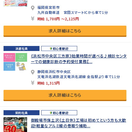
福岡県宮若市
九州自動車道 宮田スマートICから車で1分
時給 1,700円 ～2,125円
求人詳細はこちら
派遣社員
初心者歓迎
《浜松市中央区三方原》始業時間が選べる♪検診センタ
ーでの健康診断の予約受付業務【...
静岡県浜松市中央区
天竜浜名湖鉄道天竜浜名湖線 金指駅より車で11分
時給 1,315円
求人詳細はこちら
契約社員
初心者歓迎
御殿場市保土沢《土日休》工場は初めてという方も大歓
迎!軽量なアルミ線の巻取り補助...