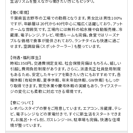
生活リズムを整えながら働きたい方にもピッタリ。
【働く環境】
千葉県習志野市の工場での勤務となります。男女比は男性100%
ですが、年齢層は20代から40代中心に幅広く活躍しており、アット
ホームな雰囲気です。工場内には無料の給水機や自動販売機、冷
蔵庫、電子レンジ、テレビ、喫煙ルームも完備。食堂ではリーズナ
ブルな価格で食事が提供されており、ランチタイムも快適に過ご
せます。空調設備（スポットクーラー）も整っています。
【待遇・福利厚生】
時給1350円。交通費規定支給、社会保険完備はもちろん、嬉しい
引越し費用負担制度があります。さらに、派遣先正社員登用制度
もあるため、安定したキャリアを築きたい方にもおすすめです。各
種休暇（有給休暇、夏季休暇、年末年始休暇、GW休暇）もしっか
り取得できます。育児休業や慶弔休暇の実績もあり、ライフステー
ジの変化にも柔軟に対応できる環境です。
【寮について】
レオパレスタイプの寮をご用意しています。エアコン、冷蔵庫、テレ
ビ、電子レンジなどの家電付きで、すぐに新生活をスタートできま
す。お風呂・トイレ別、ガスレンジ・IH、駐車場も完備。快適な住環
境が整っています。