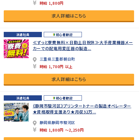
時給 1,800円
求人詳細はこちら
派遣社員
初心者歓迎
≪ずっと寮費無料×日勤土日祝休≫大手産業機器メー
カーでの配電用変圧器の製造...
三重県三重郡朝日町
時給 1,700円 以上
求人詳細はこちら
派遣社員
初心者歓迎
《静岡市駿河区》プリンタートナーの製造オペレーター
★資格取得支援あり★月収32万...
静岡県静岡市駿河区
時給 1,800円 ～2,250円