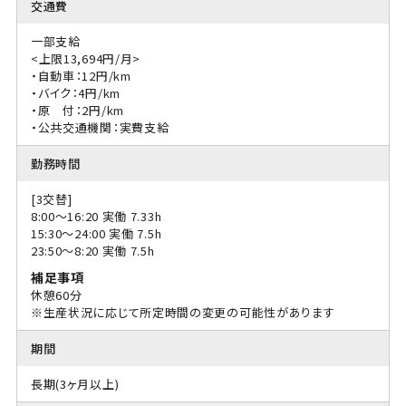
交通費
一部支給
<上限13,694円/月>
・自動車：12円/km
・バイク：4円/km
・原 付：2円/km
・公共交通機関：実費支給
勤務時間
[3交替]
8:00〜16:20 実働 7.33h
15:30〜24:00 実働 7.5h
23:50〜8:20 実働 7.5h
補足事項
休憩60分
※生産状況に応じて所定時間の変更の可能性があります
期間
長期(3ヶ月以上)