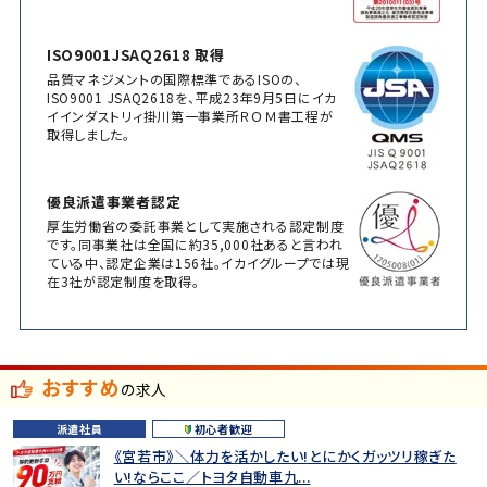
ISO9001JSAQ2618 取得
品質マネジメントの国際標準であるISOの、
ISO9001 JSAQ2618を、平成23年9月5日にイカ
イインダストリィ掛川第一事業所ＲＯＭ書工程が
取得しました。
優良派遣事業者認定
厚生労働省の委託事業として実施される認定制度
です。同事業社は全国に約35,000社あると言われ
ている中、認定企業は156社。イカイグループでは現
在3社が認定制度を取得。
おすすめ
の求人
派遣社員
初心者歓迎
《宮若市》＼体力を活かしたい!とにかくガッツリ稼ぎた
い!ならここ／トヨタ自動車九...