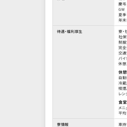
慶弔
GW
夏季
年末
待遇・福利厚生
寮・
社保
制服
完全
交通
バイ
休憩
休憩
自動
冷蔵
喫煙
レン
食堂
メニ
平均 
寮情報
車持