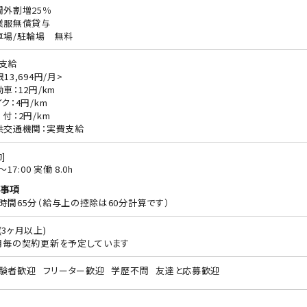
間外割増25％
業服無償貸与
車場/駐輪場 無料
支給
13,694円/月>
動車：12円/km
ク：4円/km
 付：2円/km
共交通機関：実費支給
]
0〜17:00 実働 8.0h
事項
時間65分（給与上の控除は60分計算です）
(3ヶ月以上)
月毎の契約更新を予定しています
験者歓迎
フリーター歓迎
学歴不問
友達と応募歓迎