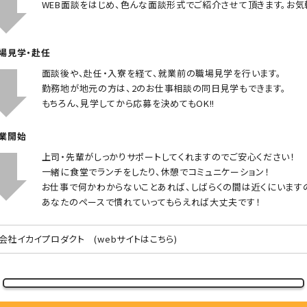
WEB面談をはじめ、色んな面談形式でご紹介させて頂きます。お気
職場見学・赴任
面談後や、赴任・入寮を経て、就業前の職場見学を行います。
勤務地が地元の方は、2のお仕事相談の同日見学もできます。
もちろん、見学してから応募を決めてもOK!!
就業開始
上司・先輩がしっかりサポートしてくれますのでご安心ください！
一緒に食堂でランチをしたり、休憩でコミュニケーション！
お仕事で何かわからないことあれば、しばらくの間は近くにいます
あなたのペースで慣れていってもらえれば大丈夫です！
会社イカイプロダクト
(webサイトはこちら)