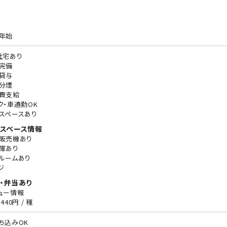
年始
社宅あり
完備
貸与
分煙
費支給
ク・車通勤OK
スペースあり
スペース情報
販売機あり
庫あり
ルームあり
ジ
・弁当あり
ュー情報
440円 / 種
ち込みOK