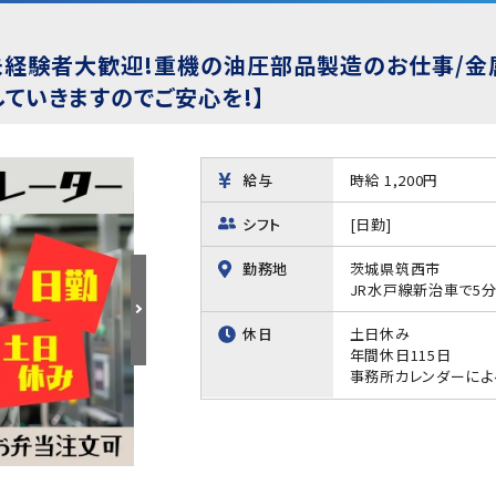
未経験者大歓迎!重機の油圧部品製造のお仕事/金
ていきますのでご安心を!】
給与
時給 1,200円
シフト
[日勤]
勤務地
茨城県筑西市
JR水戸線新治車で5
休日
土日休み
年間休日115日
事務所カレンダーによ