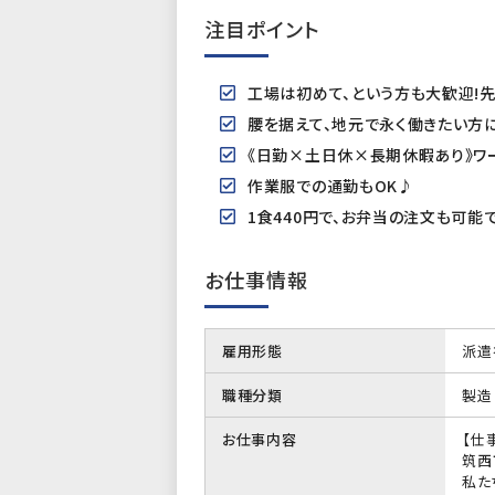
注目ポイント
工場は初めて、という方も大歓迎!
腰を据えて、地元で永く働きたい方に
《日勤×土日休×長期休暇あり》ワ
作業服での通勤もOK♪
1食440円で、お弁当の注文も可能
お仕事情報
雇用形態
派遣
職種分類
製造
お仕事内容
【仕
筑西
私た