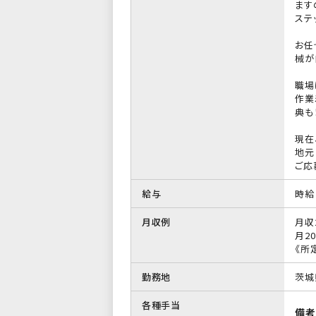
ます
ステ
お任
械が
職場
作業
典も
現在
地元
ご応
給与
時給 
月収例
月収
月20
《所
勤務地
茨城
各種手当
備考