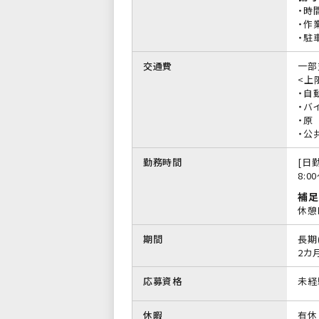
・時
・作
・駐
交通費
一部
<上限
・自
・バイ
・原
・公
勤務時間
[日勤
8:0
補足
休憩
期間
長期
2カ
応募資格
未経
休暇
有休