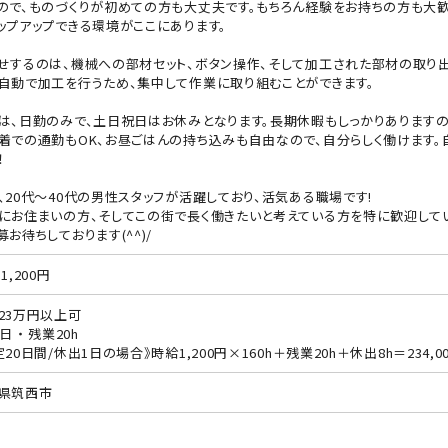
ので、ものづくりが初めての方も大丈夫です。もちろん経験をお持ちの方も大歓
ップアップできる環境がここにあります。
せするのは、機械への部材セット、ボタン操作、そして加工された部材の取り出
自動で加工を行うため、集中して作業に取り組むことができます。
は、日勤のみで、土日祝日はお休みとなります。長期休暇もしっかりありますの
着での通勤もOK、お昼ごはんの持ち込みも自由なので、自分らしく働けます
！
、20代～40代の男性スタッフが活躍しており、活気ある職場です!
にお住まいの方、そしてこの街で長く働きたいと考えている方を特に歓迎して
募お待ちしております(^^)/
1,200円
23万円以上可
日 ・ 残業20h
定20日間/休出1日の場合》時給1,200円×160h＋残業20h＋休出8h＝234,0
県筑西市