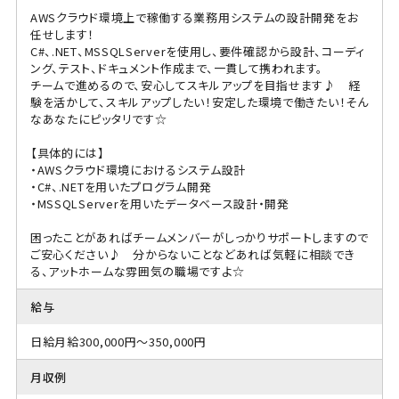
AWSクラウド環境上で稼働する業務用システムの設計開発をお
任せします！
C#、.NET、MSSQLServerを使用し、要件確認から設計、コーディ
ング、テスト、ドキュメント作成まで、一貫して携われます。
チームで進めるので、安心してスキルアップを目指せます♪ 経
験を活かして、スキルアップしたい！安定した環境で働きたい！そん
なあなたにピッタリです☆
【具体的には】
・AWSクラウド環境におけるシステム設計
・C#、.NETを用いたプログラム開発
・MSSQLServerを用いたデータベース設計・開発
困ったことがあればチームメンバーがしっかりサポートしますので
ご安心ください♪ 分からないことなどあれば気軽に相談でき
る、アットホームな雰囲気の職場ですよ☆
給与
日給月給300,000円～350,000円
月収例