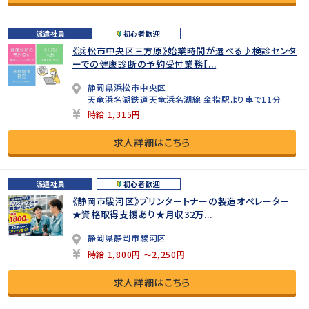
派遣社員
初心者歓迎
《浜松市中央区三方原》始業時間が選べる♪検診センタ
ーでの健康診断の予約受付業務【...
静岡県浜松市中央区
天竜浜名湖鉄道天竜浜名湖線 金指駅より車で11分
時給 1,315円
求人詳細はこちら
派遣社員
初心者歓迎
《静岡市駿河区》プリンタートナーの製造オペレーター
★資格取得支援あり★月収32万...
静岡県静岡市駿河区
時給 1,800円 ～2,250円
求人詳細はこちら