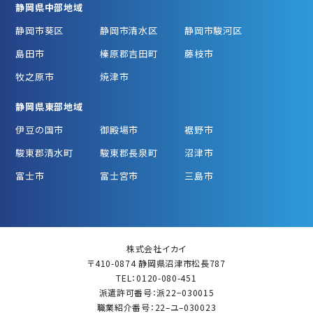
静岡県中部地域
静岡市葵区
静岡市清水区
静岡市駿河区
島田市
榛原郡吉田町
藤枝市
牧之原市
焼津市
静岡県東部地域
伊豆の国市
御殿場市
裾野市
駿東郡清水町
駿東郡長泉町
沼津市
富士市
富士宮市
三島市
株式会社イカイ
〒410-0874 静岡県沼津市松長787
TEL：0120-080-451
派遣許可番号：派22−030015
職業紹介番号：22–ユ–030023