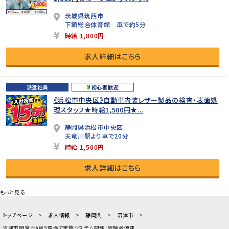
茨城県筑西市
下館総合体育館 車で約5分
時給 1,800円
求人詳細はこちら
派遣社員
初心者歓迎
《浜松市中央区》自動車内装レザー製品の検査・表面処
理スタッフ★時給1,500円★...
静岡県浜松市中央区
天竜川駅より車で20分
時給 1,500円
求人詳細はこちら
もっと見る
トップページ
求人情報
静岡県
沼津市
沼津市岡宮☆AWS環境で業務システム開発！経験者優遇