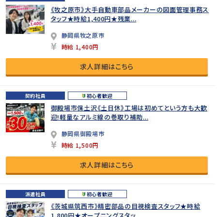
《牧之原市》大手自動車部品メーカーの図面管理事務ス
タッフ★時給1,400円★残業...
静岡県牧之原市
時給 1,400円
求人詳細はこちら
契約社員
初心者歓迎
御殿場市保土沢《土日休》工場は初めてという方も大歓
迎!軽量なアルミ線の巻取り補助...
静岡県御殿場市
時給 1,500円
求人詳細はこちら
派遣社員
初心者歓迎
《茨城県筑西市》精密部品の目視検査スタッフ★時給
1,800円★オープニングスタッ...