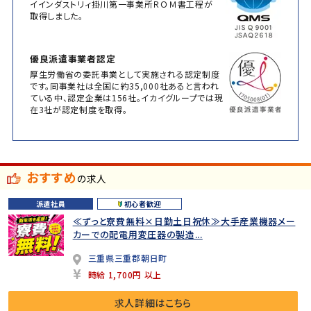
イインダストリィ掛川第一事業所ＲＯＭ書工程が
取得しました。
優良派遣事業者認定
厚生労働省の委託事業として実施される認定制度
です。同事業社は全国に約35,000社あると言われ
ている中、認定企業は156社。イカイグループでは現
在3社が認定制度を取得。
おすすめ
の求人
派遣社員
初心者歓迎
≪ずっと寮費無料×日勤土日祝休≫大手産業機器メー
カーでの配電用変圧器の製造...
三重県三重郡朝日町
時給 1,700円 以上
求人詳細はこちら