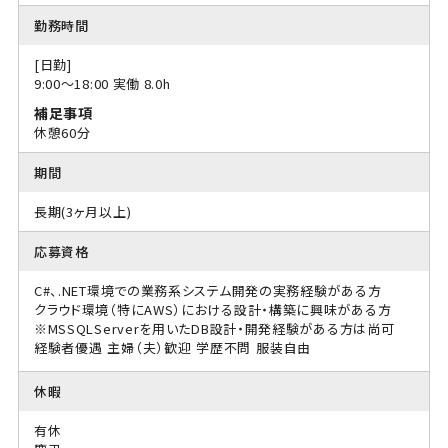
勤務時間
[日勤]
9:00〜18:00 実働 8.0h
補足事項
休憩60分
期間
長期(3ヶ月以上)
応募資格
C#、.NET環境での業務系システム開発の実務経験がある方
クラウド環境（特にAWS）における設計・構築に興味がある方
※MSSQLServerを用いたDB設計・開発経験がある方は尚可
経験者優遇
主婦（夫）歓迎
学歴不問
服装自由
休暇
有休