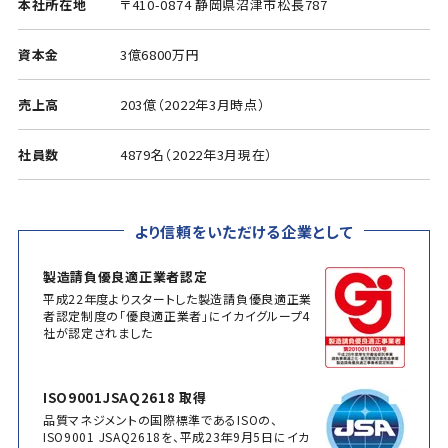
本社所在地
〒410-0874 静岡県沼津市松長787
資本金
3億6800万円
売上高
203億（2022年3月時点）
社員数
4879名（2022年3月現在）
より信頼をいただける企業として
製造請負優良適正業者認定
平成22年度よりスタートした製造請負優良適正業
者認定制度の「優良適正業者」にイカイグループ4
社が認定されました
ISO9001JSAQ2618 取得
品質マネジメントの国際標準であるISOの、
ISO9001 JSAQ2618を、平成23年9月5日にイカ