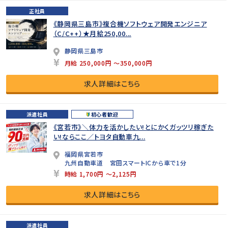
正社員
《静岡県三島市》複合機ソフトウェア開発エンジニア
（C/C++）★月給250,00...
静岡県三島市
月給 250,000円 ～350,000円
求人詳細はこちら
派遣社員
初心者歓迎
《宮若市》＼体力を活かしたい!とにかくガッツリ稼ぎた
い!ならここ／トヨタ自動車九...
福岡県宮若市
九州自動車道 宮田スマートICから車で1分
時給 1,700円 ～2,125円
求人詳細はこちら
派遣社員