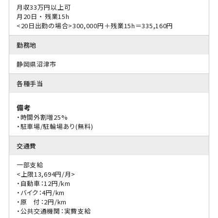
月収33万円以上可
月20日 ・ 残業15h
<20日出勤の場合>300,000円＋残業15h＝335,160円
勤務地
静岡県沼津市
各種手当
備考
・時間外割増25%
・駐車場/駐輪場あり(無料)
交通費
一部支給
<上限13,694円/月>
・自動車：12円/km
・バイク：4円/km
・原 付：2円/km
・公共交通機関：実費支給