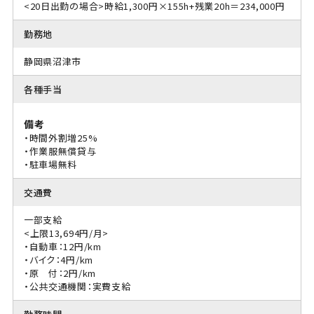
<20日出勤の場合>時給1,300円×155h+残業20h＝234,000円
勤務地
静岡県沼津市
各種手当
備考
・時間外割増25%
・作業服無償貸与
・駐車場無料
交通費
一部支給
<上限13,694円/月>
・自動車：12円/km
・バイク：4円/km
・原 付：2円/km
・公共交通機関：実費支給