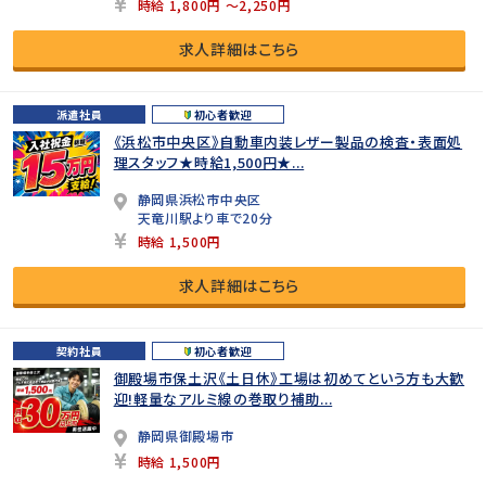
時給 1,800円 ～2,250円
求人詳細はこちら
派遣社員
初心者歓迎
《浜松市中央区》自動車内装レザー製品の検査・表面処
理スタッフ★時給1,500円★...
静岡県浜松市中央区
天竜川駅より車で20分
時給 1,500円
求人詳細はこちら
契約社員
初心者歓迎
御殿場市保土沢《土日休》工場は初めてという方も大歓
迎!軽量なアルミ線の巻取り補助...
静岡県御殿場市
時給 1,500円