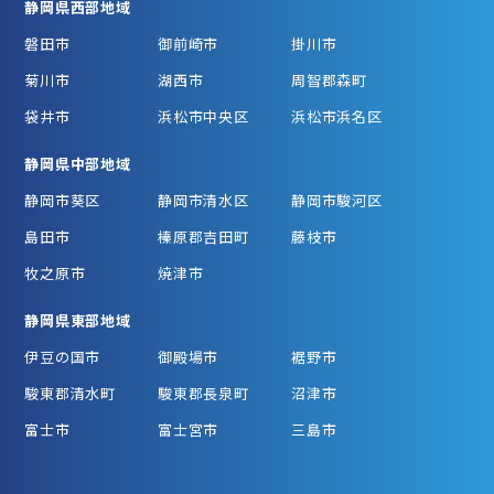
静岡県西部地域
磐田市
御前崎市
掛川市
菊川市
湖西市
周智郡森町
袋井市
浜松市中央区
浜松市浜名区
静岡県中部地域
静岡市葵区
静岡市清水区
静岡市駿河区
島田市
榛原郡吉田町
藤枝市
牧之原市
焼津市
静岡県東部地域
伊豆の国市
御殿場市
裾野市
駿東郡清水町
駿東郡長泉町
沼津市
富士市
富士宮市
三島市