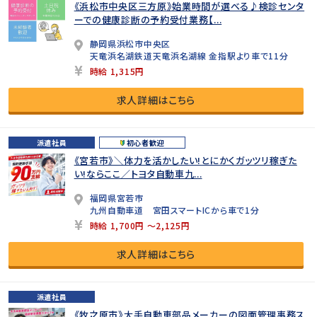
《浜松市中央区三方原》始業時間が選べる♪検診センタ
ーでの健康診断の予約受付業務【...
静岡県浜松市中央区
天竜浜名湖鉄道天竜浜名湖線 金指駅より車で11分
時給 1,315円
求人詳細はこちら
派遣社員
初心者歓迎
《宮若市》＼体力を活かしたい!とにかくガッツリ稼ぎた
い!ならここ／トヨタ自動車九...
福岡県宮若市
九州自動車道 宮田スマートICから車で1分
時給 1,700円 ～2,125円
求人詳細はこちら
派遣社員
《牧之原市》大手自動車部品メーカーの図面管理事務ス