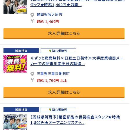
タッフ★時給1,400円★残業...
静岡県牧之原市
時給 1,400円
求人詳細はこちら
派遣社員
初心者歓迎
≪ずっと寮費無料×日勤土日祝休≫大手産業機器メー
カーでの配電用変圧器の製造...
三重県三重郡朝日町
時給 1,700円 以上
求人詳細はこちら
派遣社員
初心者歓迎
《茨城県筑西市》精密部品の目視検査スタッフ★時給
1,800円★オープニングスタッ...