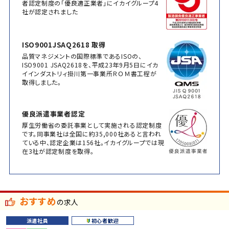
者認定制度の「優良適正業者」にイカイグループ4
社が認定されました
ISO9001JSAQ2618 取得
品質マネジメントの国際標準であるISOの、
ISO9001 JSAQ2618を、平成23年9月5日にイカ
イインダストリィ掛川第一事業所ＲＯＭ書工程が
取得しました。
優良派遣事業者認定
厚生労働省の委託事業として実施される認定制度
です。同事業社は全国に約35,000社あると言われ
ている中、認定企業は156社。イカイグループでは現
在3社が認定制度を取得。
おすすめ
の求人
派遣社員
初心者歓迎