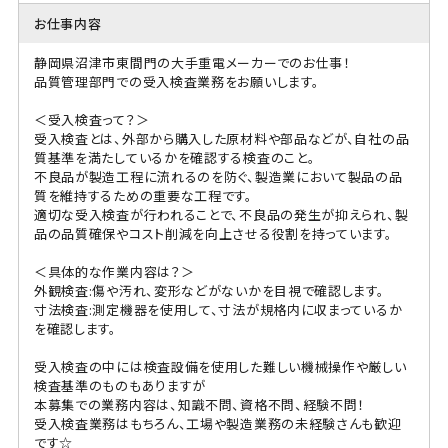
お仕事内容
静岡県沼津市東間門の大手重電メーカーでのお仕事！
品質管理部門での受入検査業務をお願いします。
＜受入検査って？＞
受入検査とは、外部から購入した原材料や部品などが、自社の品
質基準を満たしているかを確認する検査のこと。
不良品が製造工程に流れるのを防ぐ、製造業において製品の品
質を維持するための重要な工程です。
適切な受入検査が行われることで、不良品の発生が抑えられ、製
品の品質確保やコスト削減を向上させる役割を持っています。
＜具体的な作業内容は？＞
外観検査:傷や汚れ、変形などがないかを目視で確認します。
寸法検査:測定機器を使用して、寸法が規格内に収まっているか
を確認します。
受入検査の中には検査設備を使用した難しい機械操作や厳しい
検査基準のものもありますが
本募集での業務内容は、知識不問、資格不問、経験不問！
受入検査業務はもちろん、工場や製造業務の未経験さんも歓迎
です☆