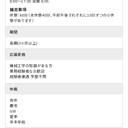
8:00〜17:00 実働 8.0h
補足事項
休憩：60分（本休憩40分、午前午後それぞれに10分ずつの小休
憩があります）
期間
長期(3ヶ月以上)
応募資格
機械工学の知識がある方
業務経験者なお歓迎
経験者優遇
学歴不問
休暇
有休
慶弔
GW
夏季
年末年始