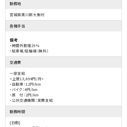
勤務地
宮城県黒川郡大衡村
各種手当
備考
・時間外割増25%
・駐車場/駐輪場（無料）
交通費
一部支給
<上限13,694円/月>
・自動車：12円/km
・バイク：4円/km
・原 付：2円/km
・公共交通機関：実費支給
勤務時間
[日勤]