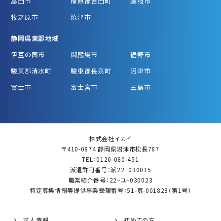
島田市
榛原郡吉田町
藤枝市
牧之原市
焼津市
静岡県東部地域
伊豆の国市
御殿場市
裾野市
駿東郡清水町
駿東郡長泉町
沼津市
富士市
富士宮市
三島市
株式会社イカイ
〒410-0874 静岡県沼津市松長787
TEL：0120-080-451
派遣許可番号：派22−030015
職業紹介番号：22–ユ–030023
特定募集情報等提供事業受理番号：51-募-001828（第1号）
求人情報
初めての方