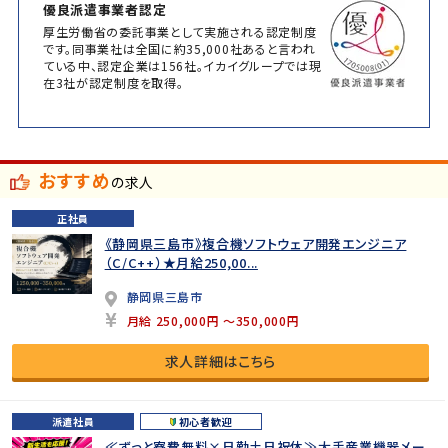
優良派遣事業者認定
厚生労働省の委託事業として実施される認定制度
です。同事業社は全国に約35,000社あると言われ
ている中、認定企業は156社。イカイグループでは現
在3社が認定制度を取得。
おすすめ
の求人
正社員
《静岡県三島市》複合機ソフトウェア開発エンジニア
（C/C++）★月給250,00...
静岡県三島市
月給 250,000円 ～350,000円
求人詳細はこちら
派遣社員
初心者歓迎
≪ずっと寮費無料×日勤土日祝休≫大手産業機器メー