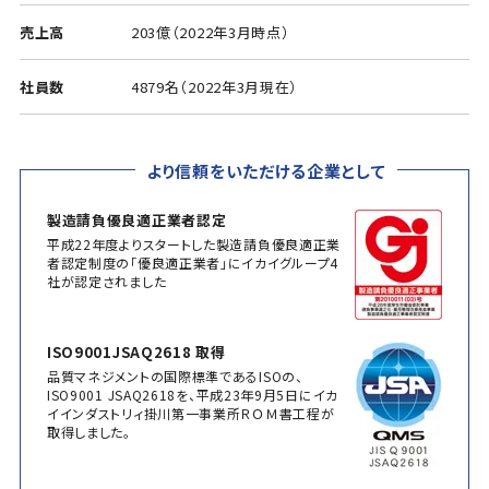
売上高
203億（2022年3月時点）
社員数
4879名（2022年3月現在）
より信頼をいただける企業として
製造請負優良適正業者認定
平成22年度よりスタートした製造請負優良適正業
者認定制度の「優良適正業者」にイカイグループ4
社が認定されました
ISO9001JSAQ2618 取得
品質マネジメントの国際標準であるISOの、
ISO9001 JSAQ2618を、平成23年9月5日にイカ
イインダストリィ掛川第一事業所ＲＯＭ書工程が
取得しました。