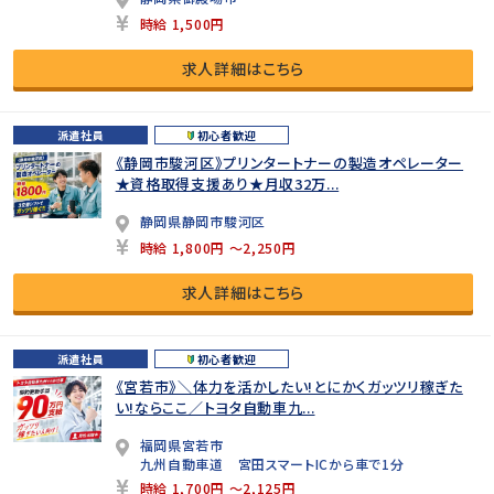
時給 1,500円
求人詳細はこちら
派遣社員
初心者歓迎
《静岡市駿河区》プリンタートナーの製造オペレーター
★資格取得支援あり★月収32万...
静岡県静岡市駿河区
時給 1,800円 ～2,250円
求人詳細はこちら
派遣社員
初心者歓迎
《宮若市》＼体力を活かしたい!とにかくガッツリ稼ぎた
い!ならここ／トヨタ自動車九...
福岡県宮若市
九州自動車道 宮田スマートICから車で1分
時給 1,700円 ～2,125円