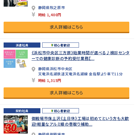
静岡県牧之原市
時給 1,400円
求人詳細はこちら
派遣社員
初心者歓迎
《浜松市中央区三方原》始業時間が選べる♪検診センタ
ーでの健康診断の予約受付業務【...
静岡県浜松市中央区
天竜浜名湖鉄道天竜浜名湖線 金指駅より車で11分
時給 1,315円
求人詳細はこちら
契約社員
初心者歓迎
御殿場市保土沢《土日休》工場は初めてという方も大歓
迎!軽量なアルミ線の巻取り補助...
静岡県御殿場市