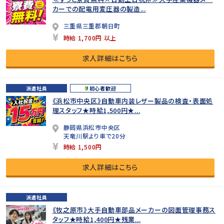
カーでの配電用変圧器の製造...
三重県三重郡朝日町
時給 1,700円 以上
求人詳細はこちら
派遣社員
初心者歓迎
《浜松市中央区》自動車内装レザー製品の検査・表面処
理スタッフ★時給1,500円★...
静岡県浜松市中央区
天竜川駅より車で20分
時給 1,500円
求人詳細はこちら
派遣社員
《牧之原市》大手自動車部品メーカーの図面管理事務ス
タッフ★時給1,400円★残業...