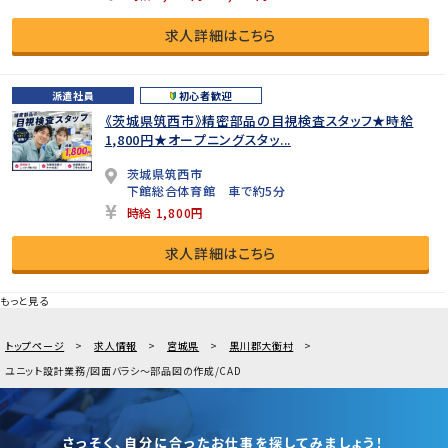
求人詳細はこちら
派遣社員
初心者歓迎
《茨城県筑西市》精密部品の目視検査スタッフ★時給
1,800円★オープニングスタッ...
茨城県筑西市
下館総合体育館 車で約5分
時給 1,800円
求人詳細はこちら
もっと見る
トップページ
求人情報
宮城県
黒川郡大衡村
ユニット設計業務/図面バラシ～部品図の作成/CAD
さっそく、自分に合ったお仕事を探してみましょう！