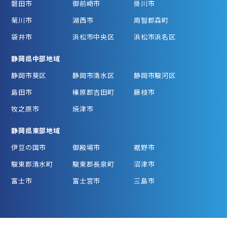
磐田市
御前崎市
掛川市
菊川市
湖西市
周智郡森町
袋井市
浜松市中央区
浜松市浜名区
静岡県中部地域
静岡市葵区
静岡市清水区
静岡市駿河区
島田市
榛原郡吉田町
藤枝市
牧之原市
焼津市
静岡県東部地域
伊豆の国市
御殿場市
裾野市
駿東郡清水町
駿東郡長泉町
沼津市
富士市
富士宮市
三島市