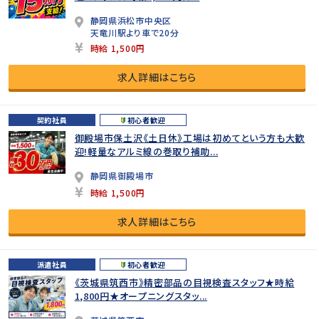
静岡県浜松市中央区
天竜川駅より車で20分
時給 1,500円
求人詳細はこちら
契約社員
初心者歓迎
御殿場市保土沢《土日休》工場は初めてという方も大歓
迎!軽量なアルミ線の巻取り補助...
静岡県御殿場市
時給 1,500円
求人詳細はこちら
派遣社員
初心者歓迎
《茨城県筑西市》精密部品の目視検査スタッフ★時給
1,800円★オープニングスタッ...