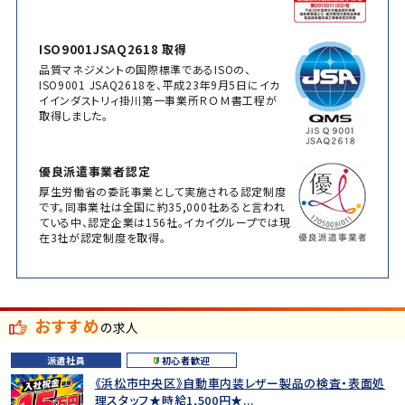
ISO9001JSAQ2618 取得
品質マネジメントの国際標準であるISOの、
ISO9001 JSAQ2618を、平成23年9月5日にイカ
イインダストリィ掛川第一事業所ＲＯＭ書工程が
取得しました。
優良派遣事業者認定
厚生労働省の委託事業として実施される認定制度
です。同事業社は全国に約35,000社あると言われ
ている中、認定企業は156社。イカイグループでは現
在3社が認定制度を取得。
おすすめ
の求人
派遣社員
初心者歓迎
《浜松市中央区》自動車内装レザー製品の検査・表面処
理スタッフ★時給1,500円★...