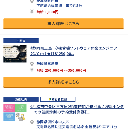
茨城県筑西市
下館総合体育館 車で約5分
時給 1,800円
求人詳細はこちら
正社員
《静岡県三島市》複合機ソフトウェア開発エンジニア
（C/C++）★月給250,00...
静岡県三島市
月給 250,000円 ～350,000円
求人詳細はこちら
派遣社員
初心者歓迎
《浜松市中央区三方原》始業時間が選べる♪検診センタ
ーでの健康診断の予約受付業務【...
静岡県浜松市中央区
天竜浜名湖鉄道天竜浜名湖線 金指駅より車で11分