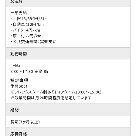
交通費
一部支給
<上限13,694円/月>
・自動車：12円/km
・バイク：4円/km
・原 付：2円/km
・公共交通機関：実費支給
勤務時間
[日勤]
8:30〜17:30 実働 8h
補足事項
休憩60分
※フレックスタイム制あり(コアタイム10:00～15:00)
※残業時間は月20時間程度を想定しています
期間
長期(3ヶ月以上)
応募資格