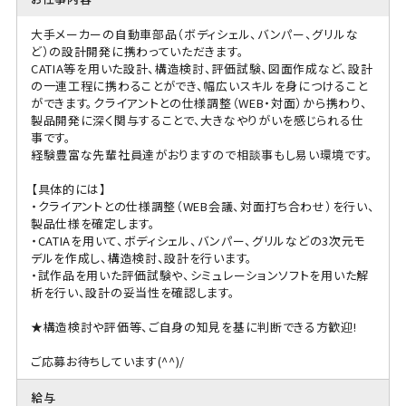
大手メーカーの自動車部品（ボディシェル、バンパー、グリルな
ど）の設計開発に携わっていただきます。
CATIA等を用いた設計、構造検討、評価試験、図面作成など、設計
の一連工程に携わることができ、幅広いスキルを身につけること
ができます。クライアントとの仕様調整（WEB・対面）から携わり、
製品開発に深く関与することで、大きなやりがいを感じられる仕
事です。
経験豊富な先輩社員達がおりますので相談事もし易い環境です。
【具体的には】
・クライアントとの仕様調整（WEB会議、対面打ち合わせ）を行い、
製品仕様を確定します。
・CATIAを用いて、ボディシェル、バンパー、グリルなどの3次元モ
デルを作成し、構造検討、設計を行います。
・試作品を用いた評価試験や、シミュレーションソフトを用いた解
析を行い、設計の妥当性を確認します。
★構造検討や評価等、ご自身の知見を基に判断できる方歓迎!
ご応募お待ちしています(^^)/
給与