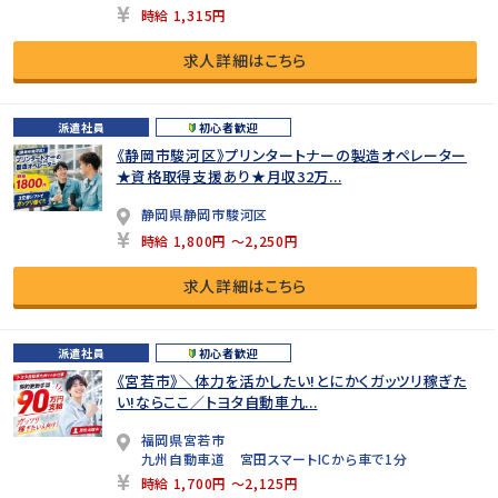
時給 1,315円
求人詳細はこちら
派遣社員
初心者歓迎
《静岡市駿河区》プリンタートナーの製造オペレーター
★資格取得支援あり★月収32万...
静岡県静岡市駿河区
時給 1,800円 ～2,250円
求人詳細はこちら
派遣社員
初心者歓迎
《宮若市》＼体力を活かしたい!とにかくガッツリ稼ぎた
い!ならここ／トヨタ自動車九...
福岡県宮若市
九州自動車道 宮田スマートICから車で1分
時給 1,700円 ～2,125円