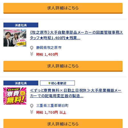
求人詳細はこちら
派遣社員
《牧之原市》大手自動車部品メーカーの図面管理事務ス
タッフ★時給1,400円★残業...
静岡県牧之原市
時給 1,400円
求人詳細はこちら
派遣社員
初心者歓迎
≪ずっと寮費無料×日勤土日祝休≫大手産業機器メー
カーでの配電用変圧器の製造...
三重県三重郡朝日町
時給 1,700円 以上
求人詳細はこちら