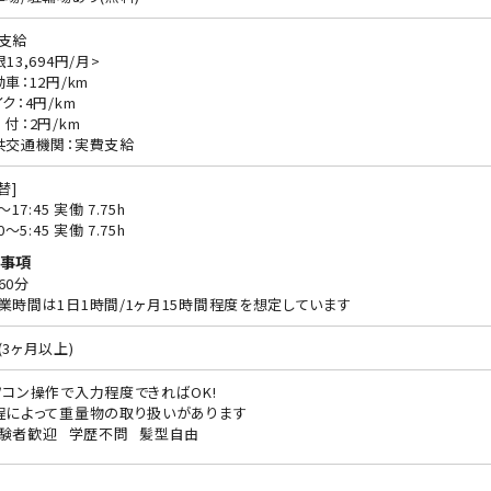
支給
13,694円/月>
動車：12円/km
ク：4円/km
 付：2円/km
共交通機関：実費支給
替]
0〜17:45 実働 7.75h
00〜5:45 実働 7.75h
事項
60分
業時間は1日1時間/1ヶ月15時間程度を想定しています
(3ヶ月以上)
ソコン操作で入力程度できればOK!
程によって重量物の取り扱いがあります
験者歓迎
学歴不問
髪型自由