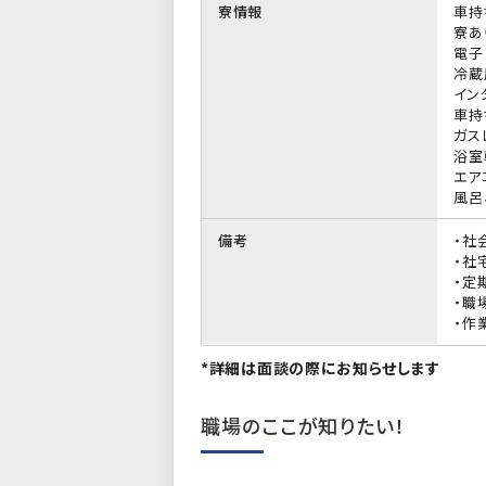
寮情報
車持
寮あ
電子
冷蔵
イン
車持
ガス
浴室
エア
風呂
備考
・社
・社
・定
・職
・作
*詳細は面談の際にお知らせします
職場のここが知りたい！