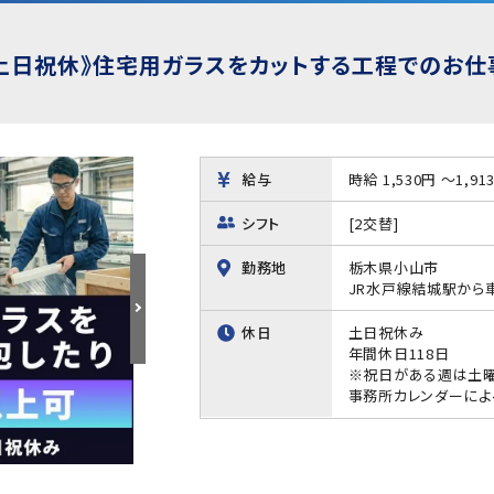
×土日祝休》住宅用ガラスをカットする工程でのお仕
給与
時給 1,530円 ～1,91
シフト
[2交替]
勤務地
栃木県小山市
JR水戸線結城駅から車
休日
土日祝休み
年間休日118日
※祝日がある週は土
事務所カレンダーによ