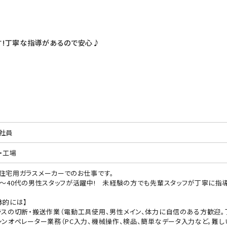
す!丁寧な指導があるので安心♪
社員
・工場
住宅用ガラスメーカーでのお仕事です。
代～40代の男性スタッフが活躍中! 未経験の方でも先輩スタッフが丁寧に指
体的には】
ラスの切断・搬送作業（電動工具使用、男性メイン、体力に自信のある方歓迎。
シンオペレーター業務（PC入力、機械操作、検品、簡単なデータ入力など。難し