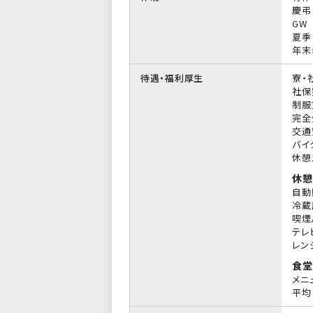
慶弔
GW
夏季
年末
待遇・福利厚生
寮・
社保
制服
完全
交通
バイ
休憩
休憩
自動
冷蔵
喫煙
テレ
レン
食堂
メニ
平均 