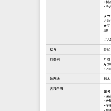
・製
・そ
★ガ
方歓
★マ
迎!
ご応
給与
時給 
月収例
月収
月20
<2
勤務地
栃木
各種手当
備考
・深
・時
・作
・駐