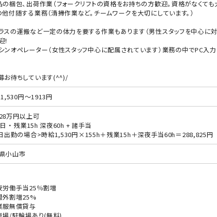
品の梱包、出荷作業（フォークリフトの資格をお持ちの方歓迎。資格がなくても
の他付随する業務（清掃作業など。チームワークを大切にしています。）
ラスの運搬など一定の体力を要する作業もあります（男性スタッフを中心に対
迎!
シンオペレーター（女性スタッフ中心に配属されています）業務の中でPC入
募お待ちしています(^^)/
1,530円～1913円
28万円以上可
日 ・ 残業15h 深夜60h + 諸手当
0日出勤の場合>時給1,530円×155h＋残業15h＋深夜手当60h＝288,825円
県小山市
夜労働手当25％割増
間外割増25%
業服無償貸与
車場/駐輪場あり(無料)