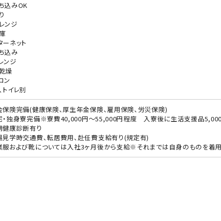
ち込みOK
り
レンジ
庫
ターネット
ち込み
レンジ
乾燥
コン
、トイレ別
会保険完備(健康保険、厚生年金保険、雇用保険、労災保険)
宅・独身寮完備※寮費40,000円～55,000円程度 入寮後に生活支援品5,0
期健康診断有り
場見学時交通費、転居費用、赴任費支給有り(規定有)
業服および靴については入社3ヶ月後から支給※それまでは自身のものを着