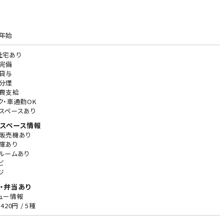
年始
社宅あり
完備
貸与
分煙
費支給
ク・車通勤OK
スペースあり
スペース情報
販売機あり
庫あり
ルームあり
ビ
ジ
・弁当あり
ュー情報
420円 / 5種