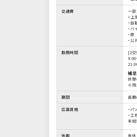
交通費
一部
<上限
・自
・バイ
・原
・公
勤務時間
[2交
9:0
21:
補足
休憩
※残
期間
長期
応募資格
・パ
・工
未経
休暇
有休