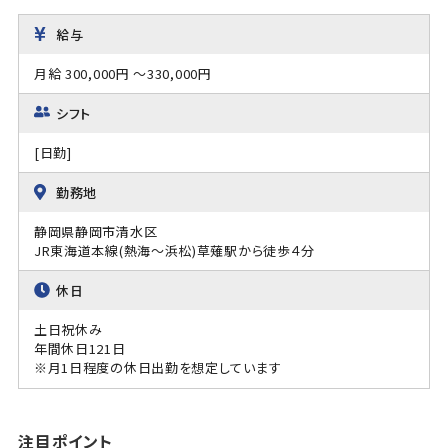
給与
月給 300,000円 ～330,000円
シフト
[日勤]
勤務地
静岡県静岡市清水区
JR東海道本線(熱海～浜松)草薙駅から徒歩４分
休日
土日祝休み
年間休日121日
※月1日程度の休日出勤を想定しています
注目ポイント