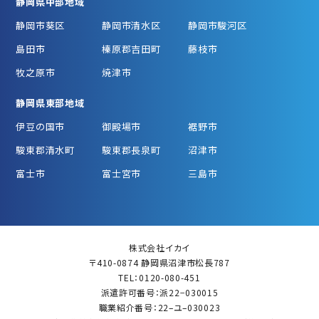
静岡県中部地域
静岡市葵区
静岡市清水区
静岡市駿河区
島田市
榛原郡吉田町
藤枝市
牧之原市
焼津市
静岡県東部地域
伊豆の国市
御殿場市
裾野市
駿東郡清水町
駿東郡長泉町
沼津市
富士市
富士宮市
三島市
株式会社イカイ
〒410-0874 静岡県沼津市松長787
TEL：0120-080-451
派遣許可番号：派22−030015
職業紹介番号：22–ユ–030023