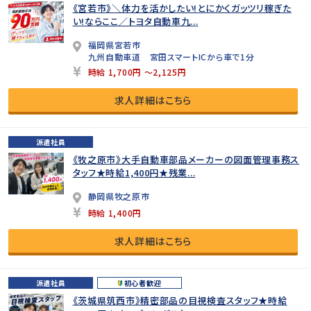
《宮若市》＼体力を活かしたい!とにかくガッツリ稼ぎた
い!ならここ／トヨタ自動車九...
福岡県宮若市
九州自動車道 宮田スマートICから車で1分
時給 1,700円 ～2,125円
求人詳細はこちら
派遣社員
《牧之原市》大手自動車部品メーカーの図面管理事務ス
タッフ★時給1,400円★残業...
静岡県牧之原市
時給 1,400円
求人詳細はこちら
派遣社員
初心者歓迎
《茨城県筑西市》精密部品の目視検査スタッフ★時給