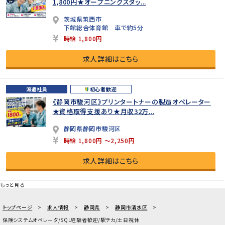
1,800円★オープニングスタッ...
茨城県筑西市
下館総合体育館 車で約5分
時給 1,800円
求人詳細はこちら
派遣社員
初心者歓迎
《静岡市駿河区》プリンタートナーの製造オペレーター
★資格取得支援あり★月収32万...
静岡県静岡市駿河区
時給 1,800円 ～2,250円
求人詳細はこちら
もっと見る
トップページ
求人情報
静岡県
静岡市清水区
保険システムオペレータ/SQL経験者歓迎/駅チカ/土日祝休