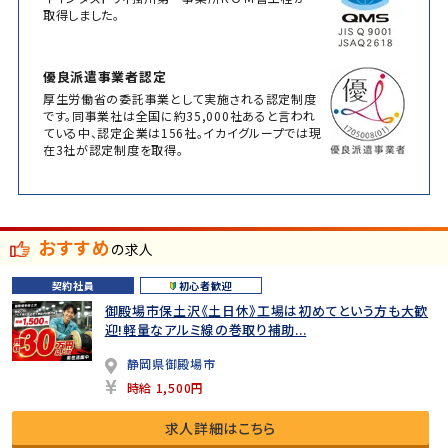
取得しました。
優良派遣事業者認定
厚生労働省の委託事業として実施される認定制度
です。同事業社は全国に約35,000社あると言われ
ている中、認定企業は156社。イカイグループでは現
在3社が認定制度を取得。
おすすめ
の求人
契約社員
初心者歓迎
御殿場市保土沢《土日休》工場は初めてという方も大歓
迎!軽量なアルミ線の巻取り補助...
静岡県御殿場市
時給 1,500円
求人詳細はこちら