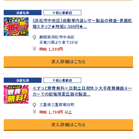
派遣社員
初心者歓迎
《浜松市中央区》自動車内装レザー製品の検査・表面処
理スタッフ★時給1,500円★...
静岡県浜松市中央区
天竜川駅より車で20分
時給 1,500円
求人詳細はこちら
派遣社員
初心者歓迎
≪ずっと寮費無料×日勤土日祝休≫大手産業機器メー
カーでの配電用変圧器の製造...
三重県三重郡朝日町
時給 1,700円 以上
求人詳細はこちら