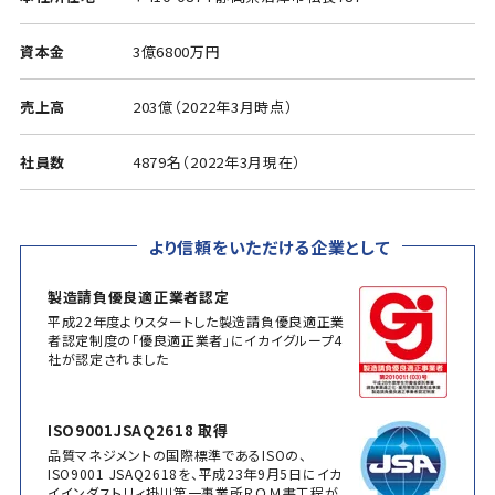
資本金
3億6800万円
売上高
203億（2022年3月時点）
社員数
4879名（2022年3月現在）
より信頼をいただける企業として
製造請負優良適正業者認定
平成22年度よりスタートした製造請負優良適正業
者認定制度の「優良適正業者」にイカイグループ4
社が認定されました
ISO9001JSAQ2618 取得
品質マネジメントの国際標準であるISOの、
ISO9001 JSAQ2618を、平成23年9月5日にイカ
イインダストリィ掛川第一事業所ＲＯＭ書工程が