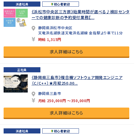
派遣社員
初心者歓迎
《浜松市中央区三方原》始業時間が選べる♪検診センタ
ーでの健康診断の予約受付業務【...
静岡県浜松市中央区
天竜浜名湖鉄道天竜浜名湖線 金指駅より車で11分
時給 1,315円
求人詳細はこちら
正社員
《静岡県三島市》複合機ソフトウェア開発エンジニア
（C/C++）★月給250,00...
静岡県三島市
月給 250,000円 ～350,000円
求人詳細はこちら
派遣社員
初心者歓迎