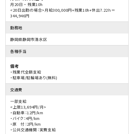
月20日 ・ 残業10h
<20日出勤の場合>月給300,000円+残業10h+休出7.22ｈ＝
344,946円
勤務地
静岡県静岡市清水区
各種手当
備考
・残業代全額支給
・駐車場/駐輪場あり(無料)
交通費
一部支給
<上限13,694円/月>
・自動車：12円/km
・バイク：4円/km
・原 付：2円/km
・公共交通機関：実費支給