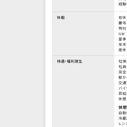
経験
休暇
有休
慶弔
特別
GW
夏季
年末
産休
待遇・福利厚生
社保
社員
完全
駅か
交通
バイ
昇給
休憩
休憩
自動
冷蔵
レン