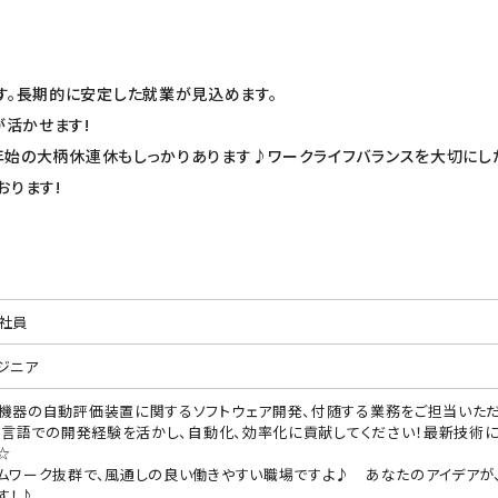
す。長期的に安定した就業が見込めます。
が活かせます!
末年始の大柄休連休もしっかりあります♪ワークライフバランスを大切にし
おります!
社員
ジニア
機器の自動評価装置に関するソフトウェア開発、付随する業務をご担当いただ
C#言語での開発経験を活かし、自動化、効率化に貢献してください！最新技術
☆
ムワーク抜群で、風通しの良い働きやすい職場ですよ♪ あなたのアイデアが
す！♪