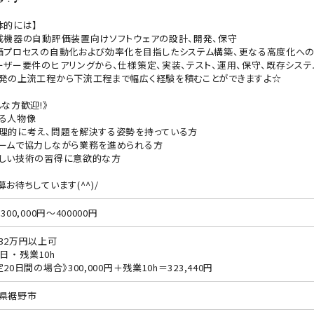
体的には】
載機器の自動評価装置向けソフトウェアの設計、開発、保守
価プロセスの自動化および効率化を目指したシステム構築、更なる高度化への
ーザー要件のヒアリングから、仕様策定、実装、テスト、運用、保守、既存シス
の上流工程から下流工程まで幅広く経験を積むことができますよ☆
んな方歓迎!》
る人物像
理的に考え、問題を解決する姿勢を持っている方
ームで協力しながら業務を進められる方
しい技術の習得に意欲的な方
募お待ちしています(^^)/
300,000円～400000円
32万円以上可
日 ・ 残業10h
20日間の場合》300,000円＋残業10h＝323,440円
県裾野市