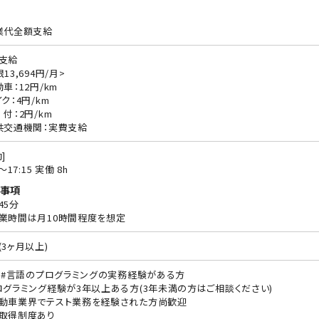
業代全額支給
支給
13,694円/月>
動車：12円/km
ク：4円/km
 付：2円/km
共交通機関：実費支給
]
0〜17:15 実働 8h
事項
45分
業時間は月10時間程度を想定
(3ヶ月以上)
/C#言語のプログラミングの実務経験がある方
ログラミング経験が3年以上ある方(3年未満の方はご相談ください)
動車業界でテスト業務を経験された方尚歓迎
取得制度あり