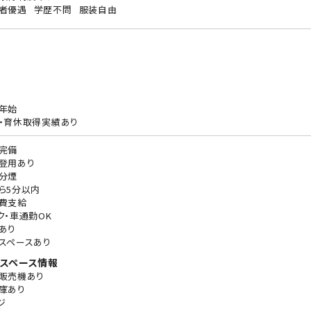
者優遇
学歴不問
服装自由
年始
・育休取得実績あり
完備
登用あり
分煙
ら5分以内
費支給
ク・車通勤OK
あり
スペースあり
スペース情報
販売機あり
庫あり
ジ