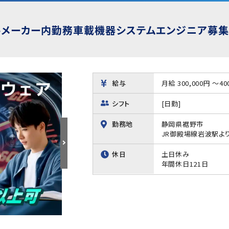
大手メーカー内勤務車載機器システムエンジニア募集
】
給与
月給 300,000円 ～40
シフト
[日勤]
勤務地
静岡県裾野市
JR御殿場線岩波駅よ
休日
土日休み
年間休日121日