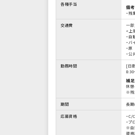
各種手当
備考
・残
交通費
一部
<上限
・自
・バイ
・原
・公
勤務時間
[日勤
8:3
補足
休憩
※残
期間
長期
応募資格
・C
・プ
※自
資格