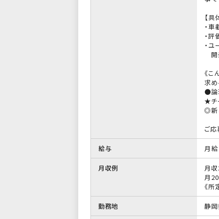
【具
・車
・評
・ユ
開発
《こ
求め
●論
★チ
◎新
ご応
給与
月給 
月収例
月収
月20
《所定
勤務地
静岡