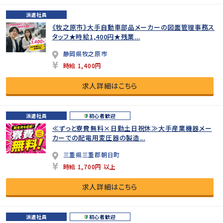
派遣社員
《牧之原市》大手自動車部品メーカーの図面管理事務ス
タッフ★時給1,400円★残業...
静岡県牧之原市
時給 1,400円
求人詳細はこちら
派遣社員
初心者歓迎
≪ずっと寮費無料×日勤土日祝休≫大手産業機器メー
カーでの配電用変圧器の製造...
三重県三重郡朝日町
時給 1,700円 以上
求人詳細はこちら
派遣社員
初心者歓迎