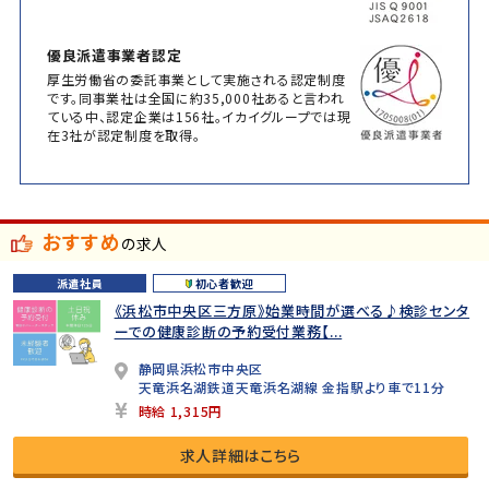
優良派遣事業者認定
厚生労働省の委託事業として実施される認定制度
です。同事業社は全国に約35,000社あると言われ
ている中、認定企業は156社。イカイグループでは現
在3社が認定制度を取得。
おすすめ
の求人
派遣社員
初心者歓迎
《浜松市中央区三方原》始業時間が選べる♪検診センタ
ーでの健康診断の予約受付業務【...
静岡県浜松市中央区
天竜浜名湖鉄道天竜浜名湖線 金指駅より車で11分
時給 1,315円
求人詳細はこちら