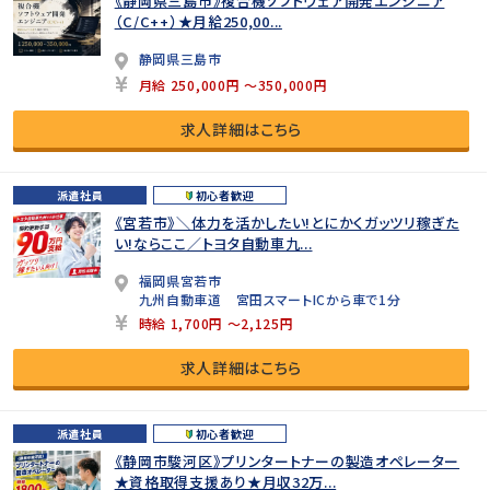
《静岡県三島市》複合機ソフトウェア開発エンジニア
（C/C++）★月給250,00...
静岡県三島市
月給 250,000円 ～350,000円
求人詳細はこちら
派遣社員
初心者歓迎
《宮若市》＼体力を活かしたい!とにかくガッツリ稼ぎた
い!ならここ／トヨタ自動車九...
福岡県宮若市
九州自動車道 宮田スマートICから車で1分
時給 1,700円 ～2,125円
求人詳細はこちら
派遣社員
初心者歓迎
《静岡市駿河区》プリンタートナーの製造オペレーター
★資格取得支援あり★月収32万...