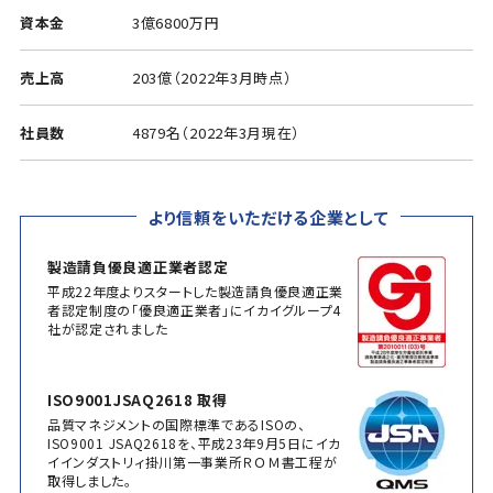
資本金
3億6800万円
売上高
203億（2022年3月時点）
社員数
4879名（2022年3月現在）
より信頼をいただける企業として
製造請負優良適正業者認定
平成22年度よりスタートした製造請負優良適正業
者認定制度の「優良適正業者」にイカイグループ4
社が認定されました
ISO9001JSAQ2618 取得
品質マネジメントの国際標準であるISOの、
ISO9001 JSAQ2618を、平成23年9月5日にイカ
イインダストリィ掛川第一事業所ＲＯＭ書工程が
取得しました。