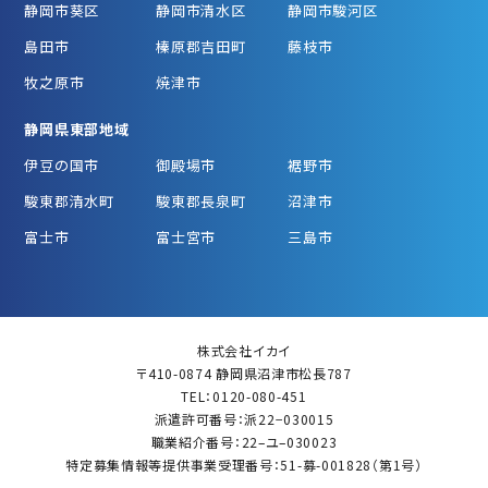
静岡市葵区
静岡市清水区
静岡市駿河区
島田市
榛原郡吉田町
藤枝市
牧之原市
焼津市
静岡県東部地域
伊豆の国市
御殿場市
裾野市
駿東郡清水町
駿東郡長泉町
沼津市
富士市
富士宮市
三島市
株式会社イカイ
〒410-0874 静岡県沼津市松長787
TEL：0120-080-451
派遣許可番号：派22−030015
職業紹介番号：22–ユ–030023
特定募集情報等提供事業受理番号：51-募-001828（第1号）