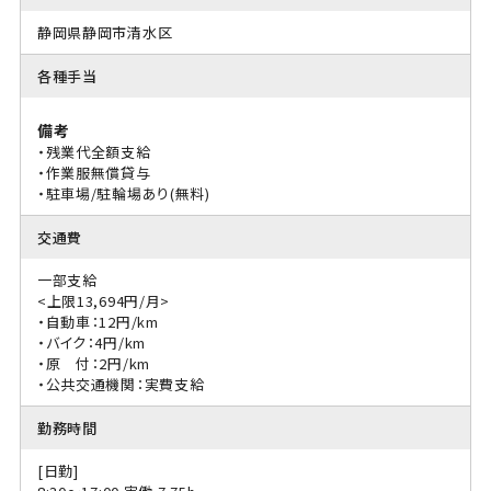
静岡県静岡市清水区
各種手当
備考
・残業代全額支給
・作業服無償貸与
・駐車場/駐輪場あり(無料)
交通費
一部支給
<上限13,694円/月>
・自動車：12円/km
・バイク：4円/km
・原 付：2円/km
・公共交通機関：実費支給
勤務時間
[日勤]