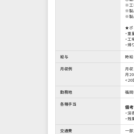
※工
※製
※製
★ポ
・重
・工
・帰
給与
時給 
月収例
月収
月20
<2
勤務地
福岡
各種手当
備考
・深
・残
交通費
一部