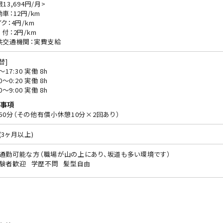
13,694円/月>
動車：12円/km
ク：4円/km
 付：2円/km
共交通機関：実費支給
替]
0〜17:30 実働 8h
30〜0:20 実働 8h
10〜9:00 実働 8h
事項
50分（その他有償小休憩10分×2回あり）
(3ヶ月以上)
通勤可能な方（職場が山の上にあり、坂道も多い環境です）
験者歓迎
学歴不問
髪型自由