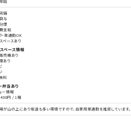
年始
完備
貸与
分煙
費支給
ク・車通勤OK
スペースあり
スペース情報
販売機あり
庫あり
ビ
ジ
無料
・弁当あり
ュー情報
400円 / 1種
場が山の上にあり坂道も多い環境ですので、自家用車通勤を推奨しています