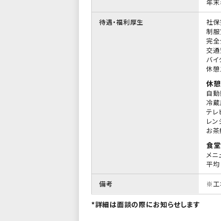
年末
待遇・福利厚生
社保
制服
完全
交通
バイ
休憩
休憩
自動
冷蔵
テレ
レン
お茶
食堂
メニ
平均 
備考
※工
*詳細は面談の際にお知らせします