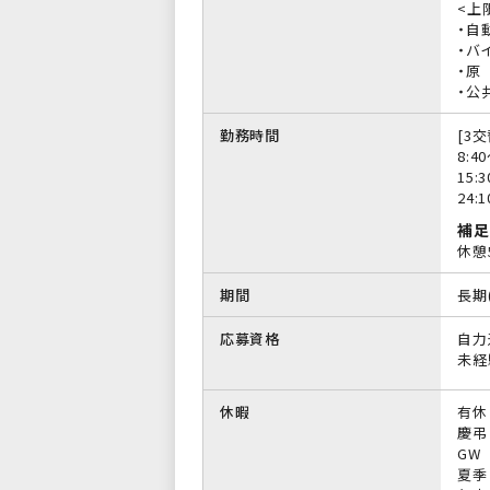
<上限
・自
・バイ
・原
・公
勤務時間
[3交
8:4
15:
24:
補足
休憩
期間
長期
応募資格
自力
未経
休暇
有休
慶弔
GW
夏季