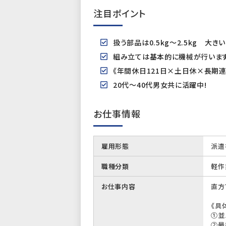
注目ポイント
扱う部品は0.5kg～2.5kg 大き
組み立ては基本的に機械が行います
《年間休日121日×土日休×長期
20代～40代男女共に活躍中!
お仕事情報
雇用形態
派遣
職種分類
軽作
お仕事内容
直方
《具
①並
②最