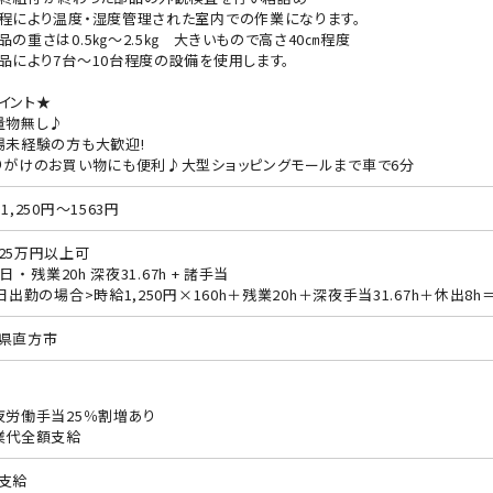
程により温度・湿度管理された室内での作業になります。
品の重さは0.5㎏～2.5㎏ 大きいもので高さ40㎝程度
品により7台～10台程度の設備を使用します。
イント★
量物無し♪
場未経験の方も大歓迎!
りがけのお買い物にも便利♪大型ショッピングモールまで車で6分
1,250円～1563円
25万円以上可
日 ・ 残業20h 深夜31.67h + 諸手当
0日出勤の場合>時給1,250円×160h＋残業20h＋深夜手当31.67h＋休出8h＝2
県直方市
夜労働手当25％割増あり
業代全額支給
支給