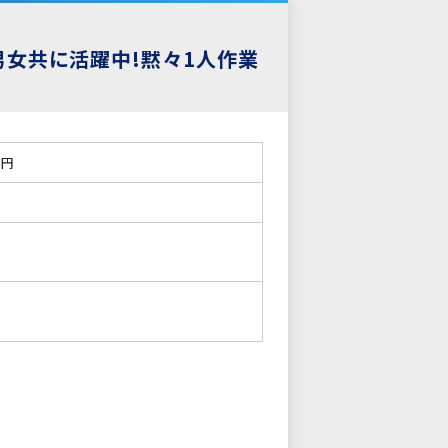
男女共に活躍中!黙々1人作業
3円