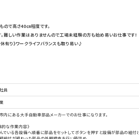
いもので高さ40㎝程度です。
。難しい作業はありませんので工場未経験の方も始め易いお仕事です!
連休有り》ワークライフバランスも取り易い♪
社員
業
市内にある大手自動車部品メーカーでのお仕事になります。
体的な作業内容》
んでいる各設備へ順番に部品をセットしてボタンを押すと設備が部品の組付
終組付が終わった部品の外観検査を行い箱詰め