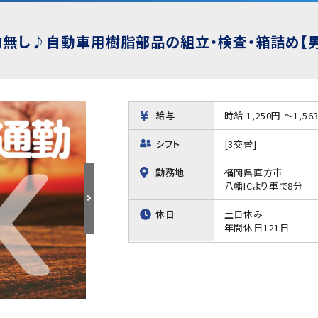
物無し♪自動車用樹脂部品の組立・検査・箱詰め【
給与
時給 1,250円 ～1,56
シフト
[3交替]
勤務地
福岡県直方市
八幡ICより車で8分
休日
土日休み
年間休日121日