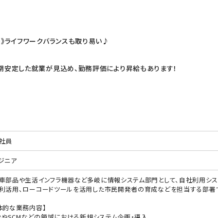
後》ライフワークバランスも取り易い♪
期安定した就業が見込め、勤務評価により昇給もあります！
社員
ジニア
車部品や生活インフラ機器など多岐に情報システム部門として、自社利用シス
利活用、ローコードツールを活用した市民開発者の育成などを担当する部署
体的な業務内容】
RPやSCMなどの領域における新規システム企画・導入