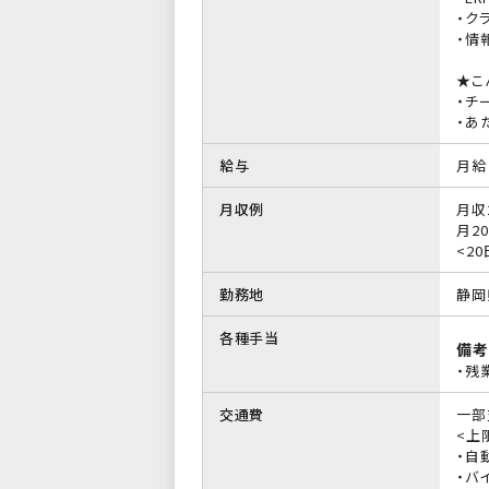
・ク
・情
★こ
・チ
・あ
給与
月給 
月収例
月収
月20
<20
勤務地
静岡
各種手当
備考
・残
交通費
一部
<上限
・自
・バイ