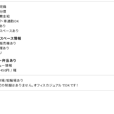
完備
分煙
費支給
ク・車通勤OK
あり
スペースあり
スペース情報
販売機あり
庫あり
ジ
・弁当あり
ュー情報
450円 / 種
車場/駐輪場あり
定の制服はありません。オフィスカジュアルでOKです！