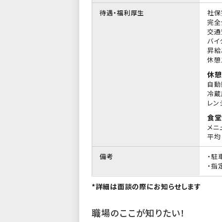
待遇・福利厚生
社保
完全
交通
バイ
昇給
休憩
休憩
自動
冷蔵
レン
食堂
メニ
平均 
備考
・駐
・指
*詳細は面談の際にお知らせします
職場のここが知りたい！