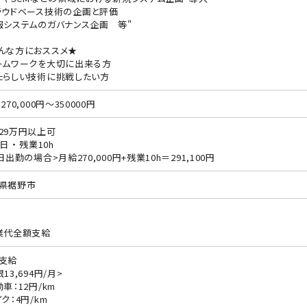
ラウドベース技術の企画と評価
報システムのガバナンス企画 等"
んな方におススメ★
ームワークを大切に出来る方
たらしい技術に挑戦したい方
270,000円～350000円
29万円以上可
日 ・ 残業10h
日出勤の場合>月給270,000円+残業10h＝291,100円
県裾野市
業代全額支給
支給
13,694円/月>
動車：12円/km
ク：4円/km