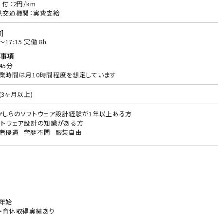
 付：2円/km
共交通機関：実費支給
]
0〜17:15 実働 8h
事項
45分
業時間は月10時間程度を想定しています
(3ヶ月以上)
かしらのソフトウェア設計経験が1年以上ある方
フトウェア設計の知識がある方
者優遇
学歴不問
服装自由
年始
・育休取得実績あり