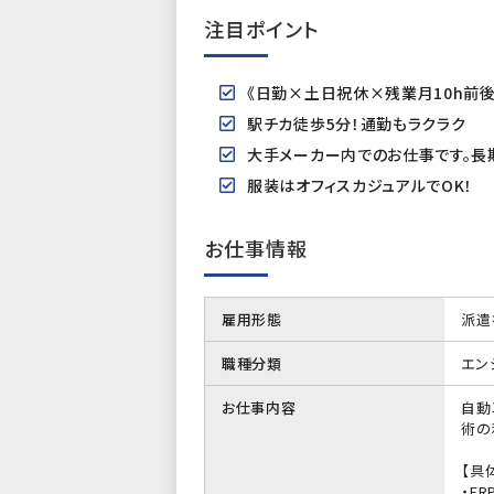
注目ポイント
《日勤×土日祝休×残業月10h前
駅チカ徒歩5分！通勤もラクラク
大手メーカー内でのお仕事です。長
服装はオフィスカジュアルでOK！
お仕事情報
雇用形態
派遣
職種分類
エン
お仕事内容
自動
術の
【具
・E