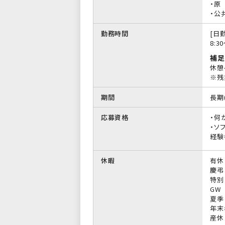
・原
・公
勤務時間
[日勤
8:3
補足
休憩
※残
期間
長期
応募資格
・何
・ソ
経験
休暇
有休
慶弔
特別
GW
夏季
年末
産休