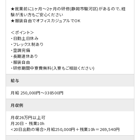
★就業前に1ヶ月～2ヶ月の研修(静岡市駿河区)があるので、経
験が浅い方もご安心ください
★服装自由でオフィスカジュアルでOK
＜ポイント＞
・日勤土日休み
・フレックス制あり
・空調完備
・長期連休あり
・服装自由
・研修期間中寮費無料(入寮もご相談ください)
給与
月給 250,000円～338500円
月収例
月収26万円以上可
月20日 ・ 残業10h
<20日出勤の場合>月給250,000円＋残業10h＝269,540円