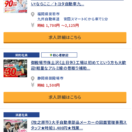
い!ならここ／トヨタ自動車九...
福岡県宮若市
九州自動車道 宮田スマートICから車で1分
時給 1,700円 ～2,125円
求人詳細はこちら
契約社員
初心者歓迎
御殿場市保土沢《土日休》工場は初めてという方も大歓
迎!軽量なアルミ線の巻取り補助...
静岡県御殿場市
時給 1,500円
求人詳細はこちら
派遣社員
《牧之原市》大手自動車部品メーカーの図面管理事務ス
タッフ★時給1,400円★残業...