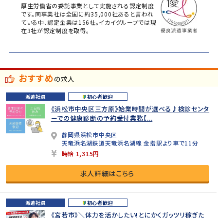
厚生労働省の委託事業として実施される認定制度
です。同事業社は全国に約35,000社あると言われ
ている中、認定企業は156社。イカイグループでは現
在3社が認定制度を取得。
おすすめ
の求人
派遣社員
初心者歓迎
《浜松市中央区三方原》始業時間が選べる♪検診センタ
ーでの健康診断の予約受付業務【...
静岡県浜松市中央区
天竜浜名湖鉄道天竜浜名湖線 金指駅より車で11分
時給 1,315円
求人詳細はこちら
派遣社員
初心者歓迎
《宮若市》＼体力を活かしたい!とにかくガッツリ稼ぎた