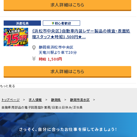
求人詳細はこちら
派遣社員
初心者歓迎
《浜松市中央区》自動車内装レザー製品の検査・表面処
理スタッフ★時給1,500円★...
静岡県浜松市中央区
天竜川駅より車で20分
時給 1,500円
求人詳細はこちら
もっと見る
トップページ
求人情報
静岡県
静岡市清水区
自動車用部品の電子回路設計業務/日勤土日休み/正社員
さっそく、自分に合ったお仕事を探してみましょう！