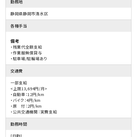
勤務地
静岡県静岡市清水区
各種手当
備考
・残業代全額支給
・作業服無償貸与
・駐車場/駐輪場あり
交通費
一部支給
<上限13,694円/月>
・自動車：12円/km
・バイク：4円/km
・原 付：2円/km
・公共交通機関：実費支給
勤務時間
[日勤]