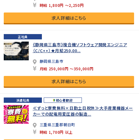
時給 1,800円 ～2,250円
求人詳細はこちら
正社員
《静岡県三島市》複合機ソフトウェア開発エンジニア
（C/C++）★月給250,00...
静岡県三島市
月給 250,000円 ～350,000円
求人詳細はこちら
派遣社員
初心者歓迎
≪ずっと寮費無料×日勤土日祝休≫大手産業機器メー
カーでの配電用変圧器の製造...
三重県三重郡朝日町
時給 1,700円 以上