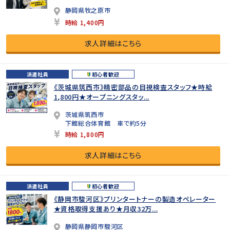
静岡県牧之原市
時給 1,400円
求人詳細はこちら
派遣社員
初心者歓迎
《茨城県筑西市》精密部品の目視検査スタッフ★時給
1,800円★オープニングスタッ...
茨城県筑西市
下館総合体育館 車で約5分
時給 1,800円
求人詳細はこちら
派遣社員
初心者歓迎
《静岡市駿河区》プリンタートナーの製造オペレーター
★資格取得支援あり★月収32万...
静岡県静岡市駿河区