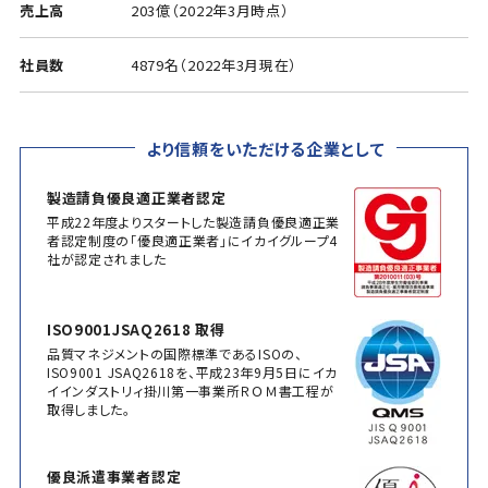
売上高
203億（2022年3月時点）
社員数
4879名（2022年3月現在）
より信頼をいただける企業として
製造請負優良適正業者認定
平成22年度よりスタートした製造請負優良適正業
者認定制度の「優良適正業者」にイカイグループ4
社が認定されました
ISO9001JSAQ2618 取得
品質マネジメントの国際標準であるISOの、
ISO9001 JSAQ2618を、平成23年9月5日にイカ
イインダストリィ掛川第一事業所ＲＯＭ書工程が
取得しました。
優良派遣事業者認定