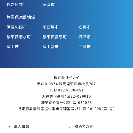
牧之原市
焼津市
静岡県東部地域
伊豆の国市
御殿場市
裾野市
駿東郡清水町
駿東郡長泉町
沼津市
富士市
富士宮市
三島市
株式会社イカイ
〒410-0874 静岡県沼津市松長787
TEL：0120-080-451
派遣許可番号：派22−030015
職業紹介番号：22–ユ–030023
特定募集情報等提供事業受理番号：51-募-001828（第1号）
求人情報
初めての方