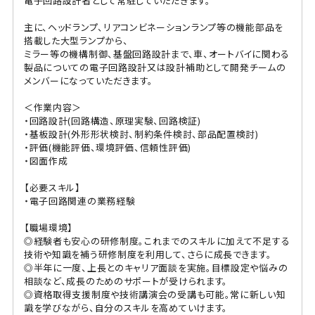
電子回路設計者として常駐していただきます。
主に、ヘッドランプ、リアコンビネーションランプ等の機能部品を
搭載した大型ランプから、
ミラー等の機構制御、基盤回路設計まで、車、オートバイに関わる
製品についての電子回路設計又は設計補助として開発チームの
メンバーになっていただきます。
＜作業内容＞
・回路設計(回路構造、原理実験、回路検証)
・基板設計(外形形状検討、制約条件検討、部品配置検討)
・評価(機能評価、環境評価、信頼性評価)
・図面作成
【必要スキル】
・電子回路関連の業務経験
【職場環境】
◎経験者も安心の研修制度。これまでのスキルに加えて不足する
技術や知識を補う研修制度を利用して、さらに成長できます。
◎半年に一度、上長とのキャリア面談を実施。目標設定や悩みの
相談など、成長のためのサポートが受けられます。
◎資格取得支援制度や技術講演会の受講も可能。常に新しい知
識を学びながら、自分のスキルを高めていけます。