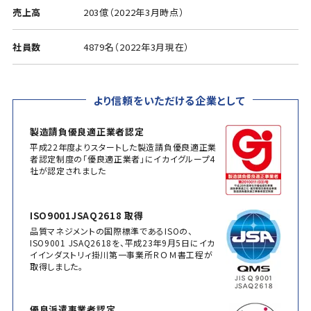
売上高
203億（2022年3月時点）
社員数
4879名（2022年3月現在）
より信頼をいただける企業として
製造請負優良適正業者認定
平成22年度よりスタートした製造請負優良適正業
者認定制度の「優良適正業者」にイカイグループ4
社が認定されました
ISO9001JSAQ2618 取得
品質マネジメントの国際標準であるISOの、
ISO9001 JSAQ2618を、平成23年9月5日にイカ
イインダストリィ掛川第一事業所ＲＯＭ書工程が
取得しました。
優良派遣事業者認定