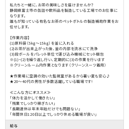
私たちと一緒に、お茶の美味しさを届けませんか？
静岡県富士市の缶詰や飲料品を製造している工場でのお仕事に
なります。
誰もが知っている有名なお茶のペットボトルの製造補助作業をお
任せします。
【作業内容】
(1)原料袋（5kg～15kg）を釜に入れる
(2)お茶が出来上がった後、釜の内部を流水にて洗浄
(3)段ボールをパレット単位で運び込み機械にセット梱包
※(1)~(2)を繰り返し行い、定期的に(3)の作業を行います
※クリーンルーム内作業となります（クリーンスーツ着用）
★作業場に空調の効いた監視室があるから暑い夏も安心♪
★20～40代の男性が多数活躍している職場です!
≪こんな方にオススメ≫
「体力を活かして働きたい」
「残業でしっかり稼ぎたい!」
「長期連休は年末年始だけでも問題ない」
「年間休日120日以上でしっかり休める職場が良い」
給与