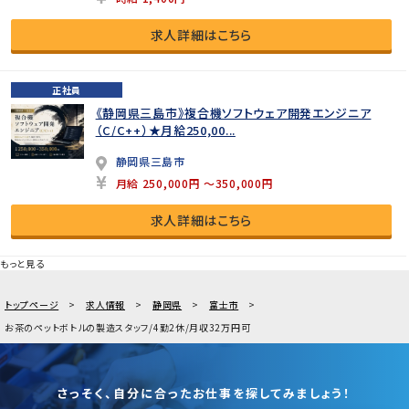
求人詳細はこちら
正社員
《静岡県三島市》複合機ソフトウェア開発エンジニア
（C/C++）★月給250,00...
静岡県三島市
月給 250,000円 ～350,000円
求人詳細はこちら
もっと見る
トップページ
求人情報
静岡県
富士市
お茶のペットボトルの製造スタッフ/4勤2休/月収32万円可
さっそく、自分に合ったお仕事を探してみましょう！