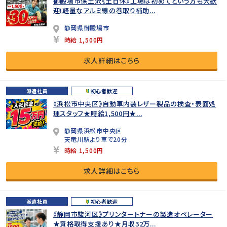
御殿場市保土沢《土日休》工場は初めてという方も大歓
迎!軽量なアルミ線の巻取り補助...
静岡県御殿場市
時給 1,500円
求人詳細はこちら
派遣社員
初心者歓迎
《浜松市中央区》自動車内装レザー製品の検査・表面処
理スタッフ★時給1,500円★...
静岡県浜松市中央区
天竜川駅より車で20分
時給 1,500円
求人詳細はこちら
派遣社員
初心者歓迎
《静岡市駿河区》プリンタートナーの製造オペレーター
★資格取得支援あり★月収32万...