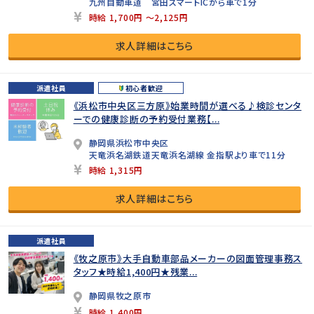
九州自動車道 宮田スマートICから車で1分
時給 1,700円 ～2,125円
求人詳細はこちら
派遣社員
初心者歓迎
《浜松市中央区三方原》始業時間が選べる♪検診センタ
ーでの健康診断の予約受付業務【...
静岡県浜松市中央区
天竜浜名湖鉄道天竜浜名湖線 金指駅より車で11分
時給 1,315円
求人詳細はこちら
派遣社員
《牧之原市》大手自動車部品メーカーの図面管理事務ス
タッフ★時給1,400円★残業...
静岡県牧之原市
時給 1,400円