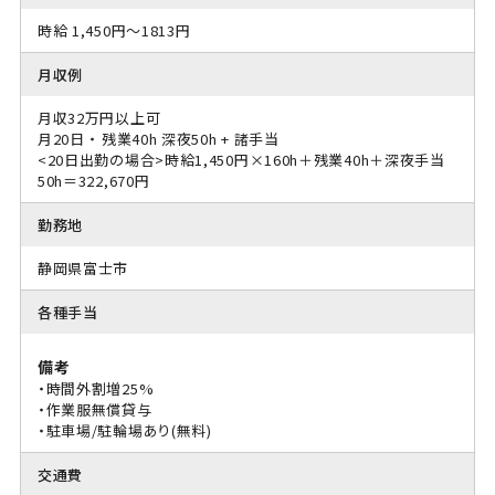
時給 1,450円～1813円
月収例
月収32万円以上可
月20日 ・ 残業40h 深夜50h + 諸手当
<20日出勤の場合>時給1,450円×160h＋残業40h＋深夜手当
50h＝322,670円
勤務地
静岡県富士市
各種手当
備考
・時間外割増25%
・作業服無償貸与
・駐車場/駐輪場あり(無料)
交通費