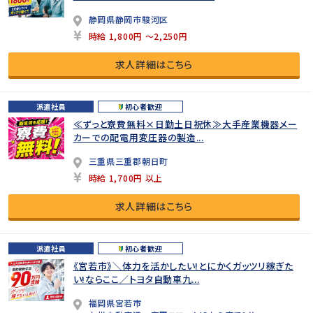
静岡県静岡市駿河区
時給 1,800円 ～2,250円
求人詳細はこちら
派遣社員
初心者歓迎
≪ずっと寮費無料×日勤土日祝休≫大手産業機器メー
カーでの配電用変圧器の製造...
三重県三重郡朝日町
時給 1,700円 以上
求人詳細はこちら
派遣社員
初心者歓迎
《宮若市》＼体力を活かしたい!とにかくガッツリ稼ぎた
い!ならここ／トヨタ自動車九...
福岡県宮若市