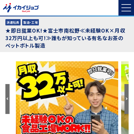
派遣社員
製造・工場
★即日就業OK!★富士市南松野≪未経験OK×月収
32万円以上も可!≫誰もが知っている有名なお茶の
ペットボトル製造