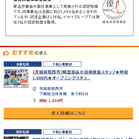
厚生労働省の委託事業として実施される認定制度
です。同事業社は全国に約35,000社あると言われ
ている中、認定企業は156社。イカイグループでは現
在3社が認定制度を取得。
おすすめ
の求人
派遣社員
初心者歓迎
《茨城県筑西市》精密部品の目視検査スタッフ★時給
1,800円★オープニングスタッ...
茨城県筑西市
下館総合体育館 車で約5分
時給 1,800円
求人詳細はこちら
契約社員
初心者歓迎