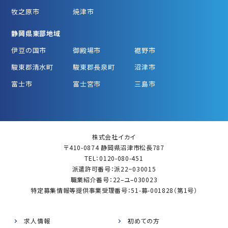
牧之原市
焼津市
静岡県東部地域
伊豆の国市
御殿場市
裾野市
駿東郡清水町
駿東郡長泉町
沼津市
富士市
富士宮市
三島市
株式会社イカイ
〒410-0874 静岡県沼津市松長787
TEL：0120-080-451
派遣許可番号：派22−030015
職業紹介番号：22–ユ–030023
特定募集情報等提供事業受理番号：51-募-001828（第1号）
求人情報
初めての方