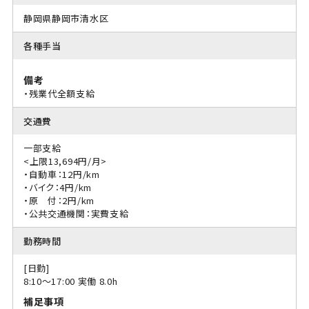
静岡県静岡市清水区
各種手当
備考
・残業代全額支給
交通費
一部支給
<上限13,694円/月>
・自動車：12円/km
・バイク：4円/km
・原 付：2円/km
・公共交通機関：実費支給
勤務時間
[日勤]
8:10〜17:00 実働 8.0h
補足事項