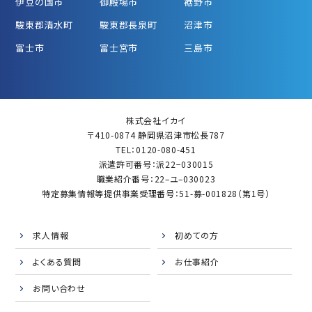
伊豆の国市
御殿場市
裾野市
駿東郡清水町
駿東郡長泉町
沼津市
富士市
富士宮市
三島市
株式会社イカイ
〒410-0874 静岡県沼津市松長787
TEL：0120-080-451
派遣許可番号：派22−030015
職業紹介番号：22–ユ–030023
特定募集情報等提供事業受理番号：51-募-001828（第1号）
求人情報
初めての方
よくある質問
お仕事紹介
お問い合わせ