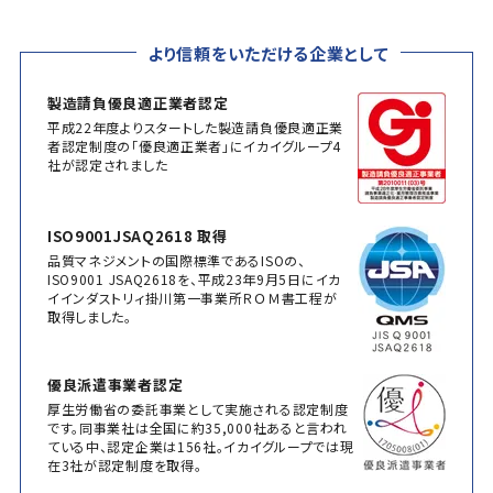
より信頼をいただける企業として
製造請負優良適正業者認定
平成22年度よりスタートした製造請負優良適正業
者認定制度の「優良適正業者」にイカイグループ4
社が認定されました
ISO9001JSAQ2618 取得
品質マネジメントの国際標準であるISOの、
ISO9001 JSAQ2618を、平成23年9月5日にイカ
イインダストリィ掛川第一事業所ＲＯＭ書工程が
取得しました。
優良派遣事業者認定
厚生労働省の委託事業として実施される認定制度
です。同事業社は全国に約35,000社あると言われ
ている中、認定企業は156社。イカイグループでは現
在3社が認定制度を取得。