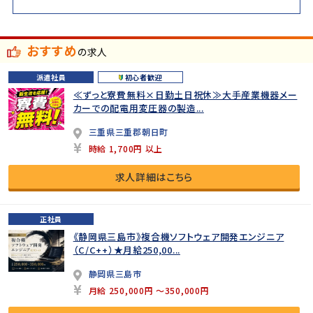
おすすめ
の求人
派遣社員
初心者歓迎
≪ずっと寮費無料×日勤土日祝休≫大手産業機器メー
カーでの配電用変圧器の製造...
三重県三重郡朝日町
時給 1,700円 以上
求人詳細はこちら
正社員
《静岡県三島市》複合機ソフトウェア開発エンジニア
（C/C++）★月給250,00...
静岡県三島市
月給 250,000円 ～350,000円