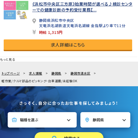
《浜松市中央区三方原》始業時間が選べる♪検診センタ
ーでの健康診断の予約受付業務【...
静岡県浜松市中央区
天竜浜名湖鉄道天竜浜名湖線 金指駅より車で11分
時給 1,315円
求人詳細はこちら
もっと見る
トップページ
求人情報
静岡県
静岡市清水区
軽作業/クルマ部品のピッキング・台車運搬/未経験OK
さっそく、自分に合ったお仕事を探してみましょう！