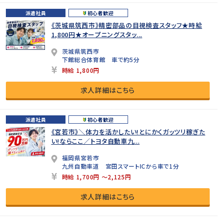
派遣社員
初心者歓迎
《茨城県筑西市》精密部品の目視検査スタッフ★時給
1,800円★オープニングスタッ...
茨城県筑西市
下館総合体育館 車で約5分
時給 1,800円
求人詳細はこちら
派遣社員
初心者歓迎
《宮若市》＼体力を活かしたい!とにかくガッツリ稼ぎた
い!ならここ／トヨタ自動車九...
福岡県宮若市
九州自動車道 宮田スマートICから車で1分
時給 1,700円 ～2,125円
求人詳細はこちら