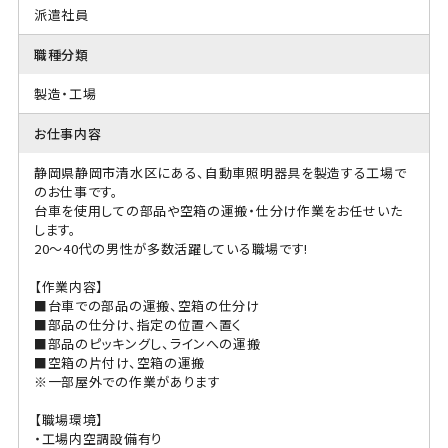
派遣社員
職種分類
製造・工場
お仕事内容
静岡県静岡市清水区にある、自動車照明器具を製造する工場で
のお仕事です。
台車を使用しての部品や空箱の運搬・仕分け作業をお任せいた
します。
20～40代の男性が多数活躍している職場です!
【作業内容】
■台車での部品の運搬、空箱の仕分け
■部品の仕分け、指定の位置へ置く
■部品のピッキングし、ラインへの運搬
■空箱の片付け、空箱の運搬
※一部屋外での作業があります
【職場環境】
・工場内空調設備有り