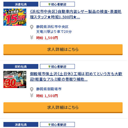
派遣社員
初心者歓迎
《浜松市中央区》自動車内装レザー製品の検査・表面処
理スタッフ★時給1,500円★...
静岡県浜松市中央区
天竜川駅より車で20分
時給 1,500円
求人詳細はこちら
契約社員
初心者歓迎
御殿場市保土沢《土日休》工場は初めてという方も大歓
迎!軽量なアルミ線の巻取り補助...
静岡県御殿場市
時給 1,500円
求人詳細はこちら
派遣社員
初心者歓迎