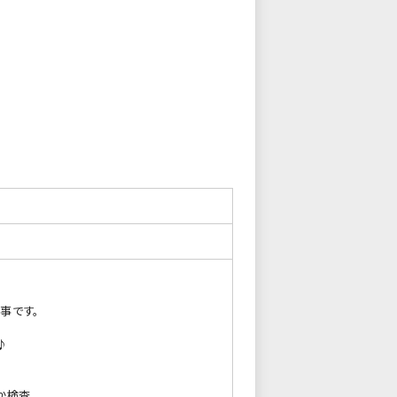
事です。
♪
か検査