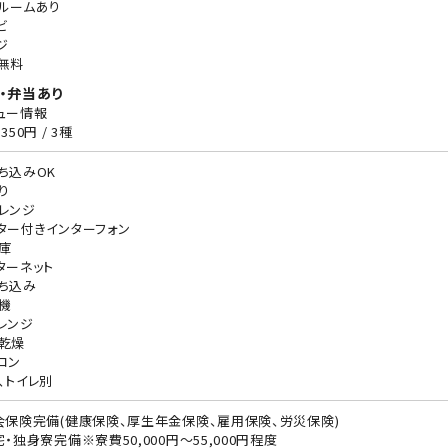
ルームあり
ビ
ジ
無料
・弁当あり
ュー情報
350円 / 3種
ち込みOK
り
レンジ
ター付きインターフォン
庫
ターネット
ち込み
機
レンジ
乾燥
コン
、トイレ別
会保険完備(健康保険、厚生年金保険、雇用保険、労災保険)
宅・独身寮完備※寮費50,000円～55,000円程度