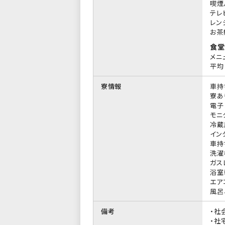
喫煙
テレ
レン
お茶
食堂
メニ
平均 
寮情報
車持
寮あ
電子
モニ
冷蔵
イン
車持
洗濯
ガス
浴室
エア
風呂
備考
・社
・社