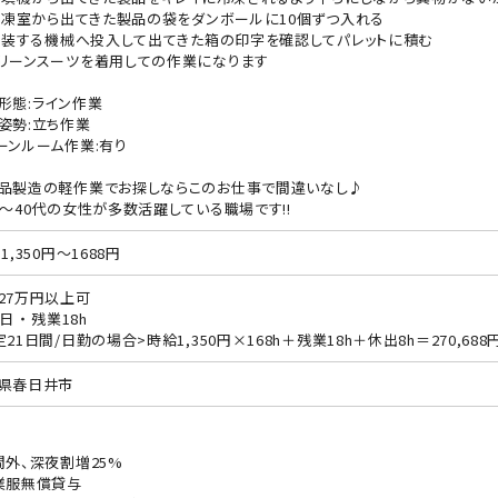
)冷凍室から出てきた製品の袋をダンボールに10個ずつ入れる
)包装する機械へ投入して出てきた箱の印字を確認してパレットに積む
リーンスーツを着用しての作業になります
形態:ライン作業
姿勢:立ち作業
ーンルーム作業:有り
品製造の軽作業でお探しならこのお仕事で間違いなし♪
0～40代の女性が多数活躍している職場です!!
1,350円～1688円
27万円以上可
日 ・ 残業18h
定21日間/日勤の場合>時給1,350円×168h＋残業18h＋休出8h＝270,688
県春日井市
間外、深夜割増25%
業服無償貸与