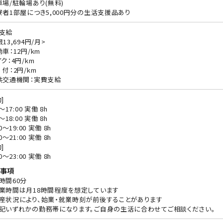
車場/駐輪場あり(無料)
寮者1部屋につき5,000円分の生活支援品あり
支給
13,694円/月>
動車：12円/km
ク：4円/km
 付：2円/km
共交通機関：実費支給
]
0〜17:00 実働 8h
0〜18:00 実働 8h
00〜19:00 実働 8h
00〜21:00 実働 8h
]
00〜23:00 実働 8h
事項
時間60分
業時間は月18時間程度を想定しています
産状況により、始業・就業時刻が前後することがあります
記いずれかの勤務帯になります。ご自身の生活に合わせてご相談ください。