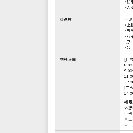
・駐
・入
交通費
一部
<上限
・自
・バイ
・原
・公
勤務時間
[日勤
8:0
9:0
11:
12:
[中勤
14:
補足
休憩
※残
※生
※上