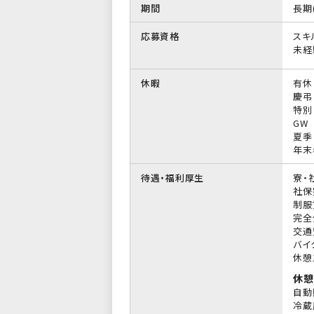
期間
長期
応募資格
スキ
未経
休暇
有休
慶弔
特別
GW
夏季
年末
待遇・福利厚生
寮・
社保
制服
完全
交通
バイ
休憩
休憩
自動
冷蔵