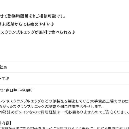
わせて勤務時間帯をhご相談可能です。
場未経験からでも始めやすい♪
・スクランブルエッグが無料で食べられる♪
社員
・工場
地：春日井市神屋町
レツやスクランブルエッグなどの卵製品を製造している大手食品工場でのお仕
あがったスクランブルエッグの検査や梱包作業をお任せします。
や箱詰めがメインなので調理経験は一切必要ありませんのでご安心ください
業内容】
)充填機から出てきた製品をキレイに冷凍されるよう平らにしながら異物がない