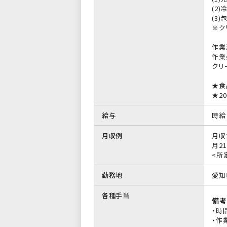
(2
(3
※ク
作業
作業
クリ
★食
★2
給与
時給 
月収例
月収
月21
<所
勤務地
愛知
各種手当
備考
・時
・作