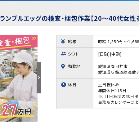
ランブルエッグの検査・梱包作業【20～40代女性
給与
時給 1,350円 ～1,68
シフト
[日勤][中勤]
勤務地
愛知県春日井市
愛知環状鉄道線高蔵寺
休日
土日祝休み
年間休日115日
※月1日程度の休日出
事務所カレンダーによ