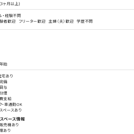
(3ヶ月以上)
ル・経験不問
験者歓迎
フリーター歓迎
主婦（夫）歓迎
学歴不問
年始
社宅あり
完備
貸与
分煙
費支給
ク・車通勤OK
スペースあり
スペース情報
販売機あり
庫あり