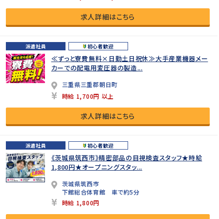
求人詳細はこちら
派遣社員
初心者歓迎
≪ずっと寮費無料×日勤土日祝休≫大手産業機器メー
カーでの配電用変圧器の製造...
三重県三重郡朝日町
時給 1,700円 以上
求人詳細はこちら
派遣社員
初心者歓迎
《茨城県筑西市》精密部品の目視検査スタッフ★時給
1,800円★オープニングスタッ...
茨城県筑西市
下館総合体育館 車で約5分
時給 1,800円