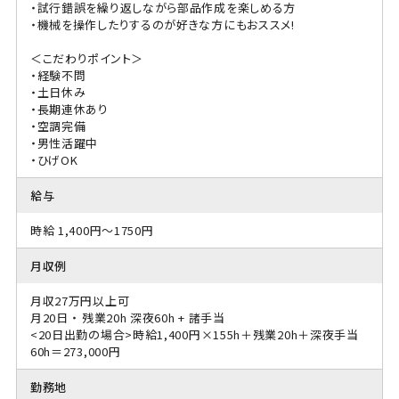
・試行錯誤を繰り返しながら部品作成を楽しめる方
・機械を操作したりするのが好きな方にもおススメ!
＜こだわりポイント＞
・経験不問
・土日休み
・長期連休あり
・空調完備
・男性活躍中
・ひげOK
給与
時給 1,400円～1750円
月収例
月収27万円以上可
月20日 ・ 残業20h 深夜60h + 諸手当
<20日出勤の場合>時給1,400円×155h＋残業20h＋深夜手当
60h＝273,000円
勤務地