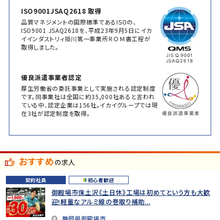
ISO9001JSAQ2618 取得
品質マネジメントの国際標準であるISOの、
ISO9001 JSAQ2618を、平成23年9月5日にイカ
イインダストリィ掛川第一事業所ＲＯＭ書工程が
取得しました。
優良派遣事業者認定
厚生労働省の委託事業として実施される認定制度
です。同事業社は全国に約35,000社あると言われ
ている中、認定企業は156社。イカイグループでは現
在3社が認定制度を取得。
おすすめ
の求人
契約社員
初心者歓迎
御殿場市保土沢《土日休》工場は初めてという方も大歓
迎!軽量なアルミ線の巻取り補助...
静岡県御殿場市