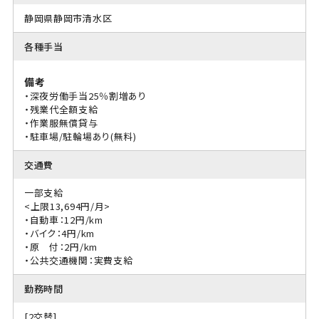
静岡県静岡市清水区
各種手当
備考
・深夜労働手当25％割増あり
・残業代全額支給
・作業服無償貸与
・駐車場/駐輪場あり(無料)
交通費
一部支給
<上限13,694円/月>
・自動車：12円/km
・バイク：4円/km
・原 付：2円/km
・公共交通機関：実費支給
勤務時間
[2交替]