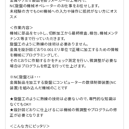
金属やアルミ製品を扱うメーカーの工場内で、
NC旋盤の機械オペレーターのお仕事をお任せします。
未経験の方でもOK!機械への入力や操作に抵抗がない方にオス
スメ
＜作業内容＞
機械に部品をセットし、切断加工から最終検査、梱包、機械メンテ
ナンス等まで行っていただきます。
旋盤工のように熟練の技術は必要ありません。
金属を設計図どおり0.001ミリ単位で正確に加工するための情報
を機械にプログラミングして、
そのとおりに作動するかをチェック測定を行い、微調整が必要な
場合はプログラムを修正を行って仕上げます。
※NC旋盤とは・・・
金属製品を加工する旋盤にコンピューターの数値制御装置(NC
装置)を組み込んだ機械のことです
★旋盤工のように熟練の技術は必要ないので、専門的な知識は
なくてもOK!!
★設計図どおりに仕上げるには機械の微調整やプログラムの修
正が必要となります
＜こんな方にピッタリ＞