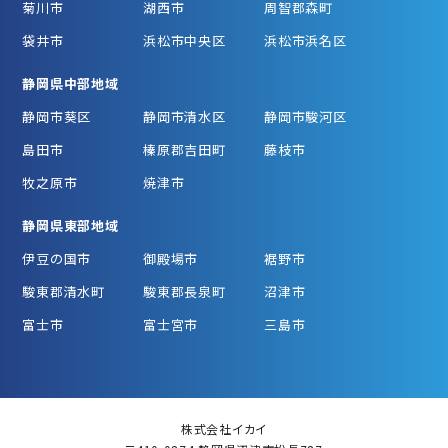
菊川市
湖西市
周智郡森町
袋井市
浜松市中央区
浜松市浜名区
静岡県中部地域
静岡市葵区
静岡市清水区
静岡市駿河区
島田市
榛原郡吉田町
藤枝市
牧之原市
焼津市
静岡県東部地域
伊豆の国市
御殿場市
裾野市
駿東郡清水町
駿東郡長泉町
沼津市
富士市
富士宮市
三島市
株式会社イカイ