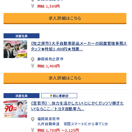
時給 1,500円
求人詳細はこちら
派遣社員
《牧之原市》大手自動車部品メーカーの図面管理事務ス
タッフ★時給1,400円★残業...
静岡県牧之原市
時給 1,400円
求人詳細はこちら
派遣社員
初心者歓迎
《宮若市》＼体力を活かしたい!とにかくガッツリ稼ぎた
い!ならここ／トヨタ自動車九...
福岡県宮若市
九州自動車道 宮田スマートICから車で1分
時給 1,700円 ～2,125円