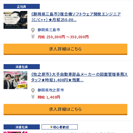
正社員
《静岡県三島市》複合機ソフトウェア開発エンジニア
（C/C++）★月給250,00...
静岡県三島市
月給 250,000円 ～350,000円
求人詳細はこちら
派遣社員
《牧之原市》大手自動車部品メーカーの図面管理事務ス
タッフ★時給1,400円★残業...
静岡県牧之原市
時給 1,400円
求人詳細はこちら
派遣社員
初心者歓迎