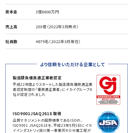
資本金
3億6800万円
売上高
203億（2022年3月時点）
社員数
4879名（2022年3月現在）
より信頼をいただける企業として
製造請負優良適正業者認定
平成22年度よりスタートした製造請負優良適正業
者認定制度の「優良適正業者」にイカイグループ4
社が認定されました
ISO9001JSAQ2618 取得
品質マネジメントの国際標準であるISOの、
ISO9001 JSAQ2618を、平成23年9月5日にイカ
イインダストリィ掛川第一事業所ＲＯＭ書工程が