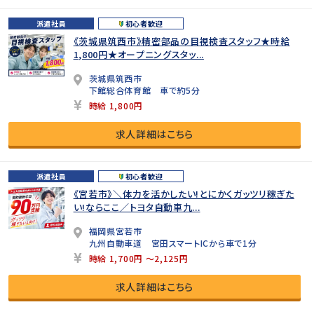
派遣社員
初心者歓迎
《茨城県筑西市》精密部品の目視検査スタッフ★時給
1,800円★オープニングスタッ...
茨城県筑西市
下館総合体育館 車で約5分
時給 1,800円
求人詳細はこちら
派遣社員
初心者歓迎
《宮若市》＼体力を活かしたい!とにかくガッツリ稼ぎた
い!ならここ／トヨタ自動車九...
福岡県宮若市
九州自動車道 宮田スマートICから車で1分
時給 1,700円 ～2,125円
求人詳細はこちら