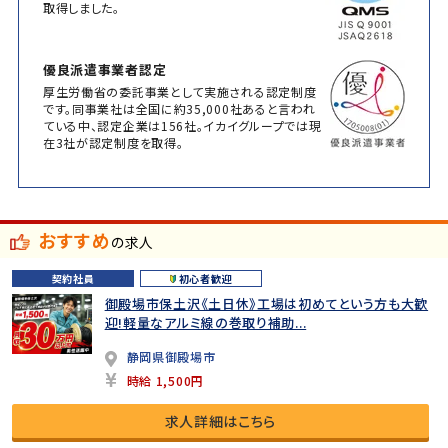
取得しました。
優良派遣事業者認定
厚生労働省の委託事業として実施される認定制度
です。同事業社は全国に約35,000社あると言われ
ている中、認定企業は156社。イカイグループでは現
在3社が認定制度を取得。
おすすめ
の求人
契約社員
初心者歓迎
御殿場市保土沢《土日休》工場は初めてという方も大歓
迎!軽量なアルミ線の巻取り補助...
静岡県御殿場市
時給 1,500円
求人詳細はこちら