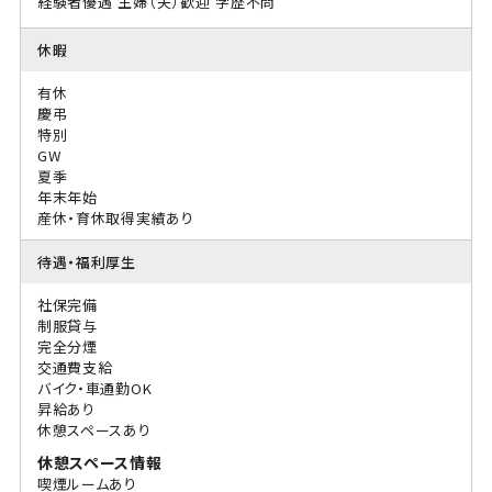
経験者優遇
主婦（夫）歓迎
学歴不問
休暇
有休
慶弔
特別
GW
夏季
年末年始
産休・育休取得実績あり
待遇・福利厚生
社保完備
制服貸与
完全分煙
交通費支給
バイク・車通勤OK
昇給あり
休憩スペースあり
休憩スペース情報
喫煙ルームあり