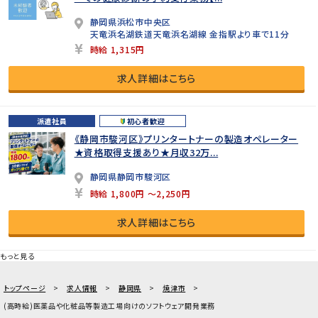
静岡県浜松市中央区
天竜浜名湖鉄道天竜浜名湖線 金指駅より車で11分
時給 1,315円
求人詳細はこちら
派遣社員
初心者歓迎
《静岡市駿河区》プリンタートナーの製造オペレーター
★資格取得支援あり★月収32万...
静岡県静岡市駿河区
時給 1,800円 ～2,250円
求人詳細はこちら
もっと見る
トップページ
求人情報
静岡県
焼津市
(高時給)医薬品や化粧品等製造工場向けのソフトウェア開発業務