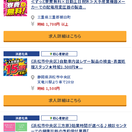
≪ずっと寮費無料×日勤土日祝休≫大手産業機器メー
カーでの配電用変圧器の製造...
三重県三重郡朝日町
時給 1,700円 以上
求人詳細はこちら
派遣社員
初心者歓迎
《浜松市中央区》自動車内装レザー製品の検査・表面処
理スタッフ★時給1,500円★...
静岡県浜松市中央区
天竜川駅より車で20分
時給 1,500円
求人詳細はこちら
派遣社員
初心者歓迎
《浜松市中央区三方原》始業時間が選べる♪検診センタ
ーでの健康診断の予約受付業務【...