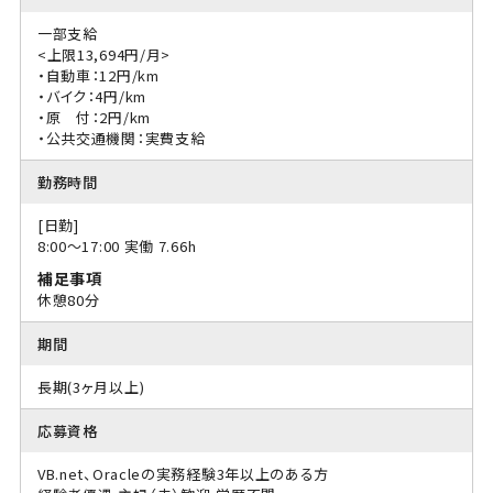
一部支給
<上限13,694円/月>
・自動車：12円/km
・バイク：4円/km
・原 付：2円/km
・公共交通機関：実費支給
勤務時間
[日勤]
8:00〜17:00 実働 7.66h
補足事項
休憩80分
期間
長期(3ヶ月以上)
応募資格
VB.net、Oracleの実務経験3年以上のある方