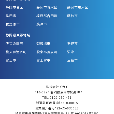
静岡市葵区
静岡市清水区
静岡市駿河区
島田市
榛原郡吉田町
藤枝市
牧之原市
焼津市
静岡県東部地域
伊豆の国市
御殿場市
裾野市
駿東郡清水町
駿東郡長泉町
沼津市
富士市
富士宮市
三島市
株式会社イカイ
〒410-0874 静岡県沼津市松長787
TEL：0120-080-451
派遣許可番号：派22−030015
職業紹介番号：22–ユ–030023
特定募集情報等提供事業受理番号：51-募-001828（第1号）