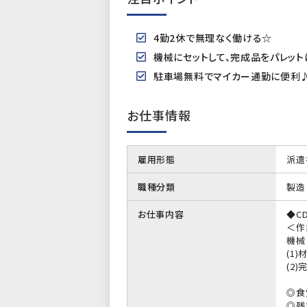
4勤2休で無理なく働ける☆
機械にセットして、完成品をパレット
駐車場無料でマイカー通勤に便利
お仕事情報
雇用形態
派遣
職種分類
製造
お仕事内容
◆C
＜作
機械
(1
(2
◎食
◎残