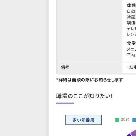
休憩
自動
冷蔵
喫煙
テレ
レン
食堂
メニ
平均 
備考
・駐
*詳細は面談の際にお知らせします
職場のここが知りたい！
多い年齢層