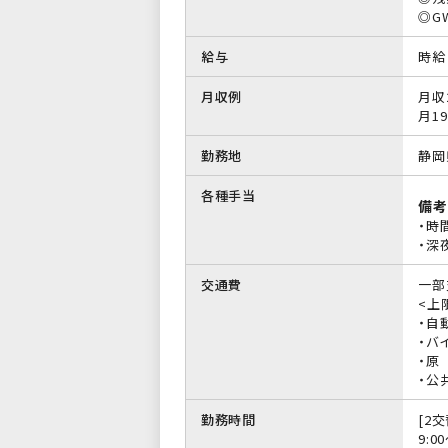
◎G
給与
時給 
月収例
月収
月19
勤務地
静岡
各種手当
備考
・時
・深
交通費
一部
<上限
・自
・バイ
・原
・公
勤務時間
[2交
9:0