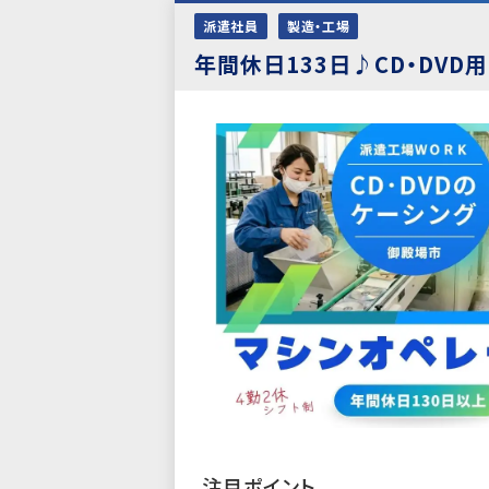
派遣社員
製造・工場
年間休日133日♪CD・DV
注目ポイント