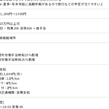
W・夏季・年末年始に長期休暇があるので旅行などの予定が立てやすい♪
1,200円～1500円
23万円以上可
日 ・ 残業20h 深夜60h + 諸手当
県御殿場市
間外労働手当時給25％割増
夜労働手当時給25％割増
支給
13,694円/月>
動車：12円/km
ク：4円/km
 付：2円/km
共交通機関：実費支給
替]
0〜18:00 実働 8h