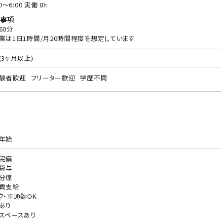
00〜6:00 実働 8h
事項
60分
業は1日1時間/月20時間程度を想定しています
(3ヶ月以上)
験者歓迎
フリーター歓迎
学歴不問
年始
完備
貸与
分煙
費支給
ク・車通勤OK
あり
スペースあり