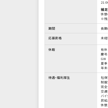
21:
補足
休憩
※残
期間
長期
応募資格
未経
休暇
有休
慶弔
GW
夏季
年末
待遇・福利厚生
社保
制服
完全
交通
バイ
昇給
休憩