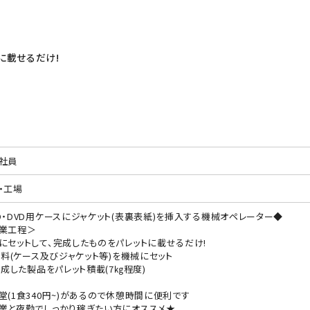
に載せるだけ!
♪
社員
・工場
D・DVD用ケースにジャケット(表裏表紙)を挿入する機械オペレーター◆
業工程＞
にセットして、完成したものをパレットに載せるだけ!
)材料(ケース及びジャケット等)を機械にセット
)完成した製品をパレット積載(7㎏程度)
堂(1食340円~)があるので休憩時間に便利です
業と夜勤でしっかり稼ぎたい方にオススメ★