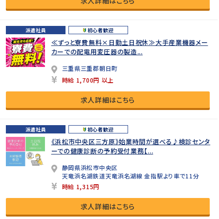
求人詳細はこちら
派遣社員
初心者歓迎
≪ずっと寮費無料×日勤土日祝休≫大手産業機器メー
カーでの配電用変圧器の製造...
三重県三重郡朝日町
時給 1,700円 以上
求人詳細はこちら
派遣社員
初心者歓迎
《浜松市中央区三方原》始業時間が選べる♪検診センタ
ーでの健康診断の予約受付業務【...
静岡県浜松市中央区
天竜浜名湖鉄道天竜浜名湖線 金指駅より車で11分
時給 1,315円
求人詳細はこちら