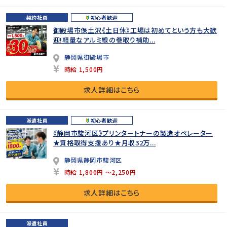
契約社員
初心者歓迎
御殿場市保土沢《土日休》工場は初めてという方も大歓
迎!軽量なアルミ線の巻取り補助...
静岡県御殿場市
時給 1,500円
求人詳細はこちら
派遣社員
初心者歓迎
《静岡市駿河区》プリンタートナーの製造オペレーター
★資格取得支援あり★月収32万...
静岡県静岡市駿河区
時給 1,800円 ～2,250円
求人詳細はこちら
派遣社員