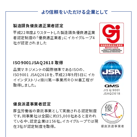
より信頼をいただける企業として
製造請負優良適正業者認定
平成22年度よりスタートした製造請負優良適正業
者認定制度の「優良適正業者」にイカイグループ4
社が認定されました
ISO9001JSAQ2618 取得
品質マネジメントの国際標準であるISOの、
ISO9001 JSAQ2618を、平成23年9月5日にイカ
イインダストリィ掛川第一事業所ＲＯＭ書工程が
取得しました。
優良派遣事業者認定
厚生労働省の委託事業として実施される認定制度
です。同事業社は全国に約35,000社あると言われ
ている中、認定企業は156社。イカイグループでは現
在3社が認定制度を取得。