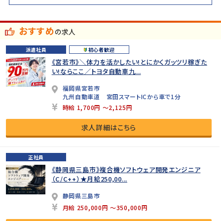
おすすめ
の求人
派遣社員
初心者歓迎
《宮若市》＼体力を活かしたい!とにかくガッツリ稼ぎた
い!ならここ／トヨタ自動車九...
福岡県宮若市
九州自動車道 宮田スマートICから車で1分
時給 1,700円 ～2,125円
求人詳細はこちら
正社員
《静岡県三島市》複合機ソフトウェア開発エンジニア
（C/C++）★月給250,00...
静岡県三島市
月給 250,000円 ～350,000円