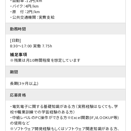
・自動車：12円/km
・バイク：4円/km
・原 付：2円/km
・公共交通機関：実費支給
勤務時間
[日勤]
8:30〜17:00 実働 7.75h
補足事項
※残業は月10時間程度を想定しています
期間
長期(3ヶ月以上)
応募資格
・電気電子に関する基礎知識がある方（実務経験はなくても、学
校や職業訓練での学習経験のある方）
・中級レベルのPC操作ができる方※Excel関数(IF,VLOOKUP等)
の使用など
※ソフトウェア開発経験もしくはソフトウェア関連知識がある方、