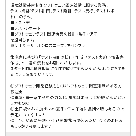
環境試験装置制御ソフトウェア認定試験に関する業務、
テスト業務(テスト計画、テスト設計、テスト実行、テストレポー
ト) のうち、
■テスト実行
■テストレポート
■ソフトウェアテスト関連治具の設計・製作・保守
を担当します。
※使用ツール：オシロスコープ、アセンブラ
仕様書に基づき「テスト項目の検討・作成→テスト実施→報告書
作成」と一連の流れをお願いいたします。
スタート時は教育担当にOJTで教えてもらいながら、独り立ちでき
るように進めていきます。
◎ソフトウェア開発経験もしくはソフトウェア関連知識がある方
歓迎★
◎電気・電子系学科卒の方など、知識はあるけど経験がないとい
う方もOK！
◎土日祝休みに加えGW・夏季・年末年始に長期休暇もあるので
予定が立てやすい！
◎「子供が急に発熱・・・！」「家族旅行で休みたい」などのお休み
もしっかり考慮します♪