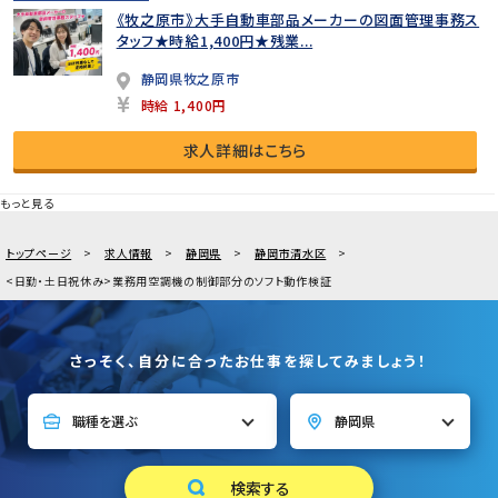
《牧之原市》大手自動車部品メーカーの図面管理事務ス
タッフ★時給1,400円★残業...
静岡県牧之原市
時給 1,400円
求人詳細はこちら
もっと見る
トップページ
求人情報
静岡県
静岡市清水区
<日勤・土日祝休み>業務用空調機の制御部分のソフト動作検証
さっそく、自分に合ったお仕事を探してみましょう！