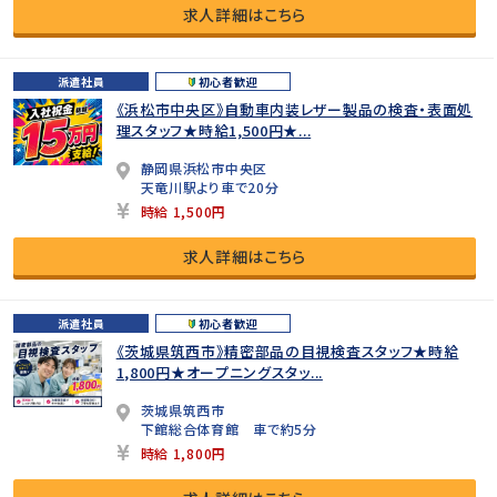
求人詳細はこちら
派遣社員
初心者歓迎
《浜松市中央区》自動車内装レザー製品の検査・表面処
理スタッフ★時給1,500円★...
静岡県浜松市中央区
天竜川駅より車で20分
時給 1,500円
求人詳細はこちら
派遣社員
初心者歓迎
《茨城県筑西市》精密部品の目視検査スタッフ★時給
1,800円★オープニングスタッ...
茨城県筑西市
下館総合体育館 車で約5分
時給 1,800円