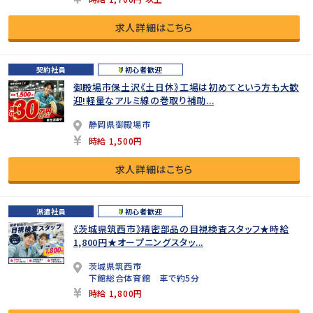
求人詳細はこちら
契約社員
初心者歓迎
御殿場市保土沢《土日休》工場は初めてという方も大歓
迎!軽量なアルミ線の巻取り補助...
静岡県御殿場市
時給 1,500円
求人詳細はこちら
派遣社員
初心者歓迎
《茨城県筑西市》精密部品の目視検査スタッフ★時給
1,800円★オープニングスタッ...
茨城県筑西市
下館総合体育館 車で約5分
時給 1,800円