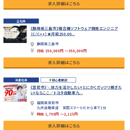
求人詳細はこちら
正社員
《静岡県三島市》複合機ソフトウェア開発エンジニア
（C/C++）★月給250,00...
静岡県三島市
月給 250,000円 ～350,000円
求人詳細はこちら
派遣社員
初心者歓迎
《宮若市》＼体力を活かしたい!とにかくガッツリ稼ぎた
い!ならここ／トヨタ自動車九...
福岡県宮若市
九州自動車道 宮田スマートICから車で1分
時給 1,700円 ～2,125円
求人詳細はこちら