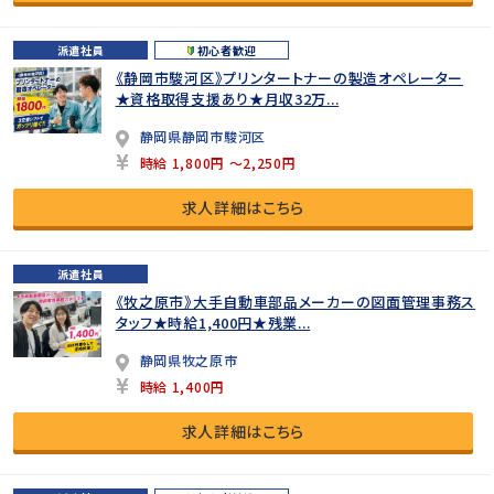
派遣社員
初心者歓迎
《静岡市駿河区》プリンタートナーの製造オペレーター
★資格取得支援あり★月収32万...
静岡県静岡市駿河区
時給 1,800円 ～2,250円
求人詳細はこちら
派遣社員
《牧之原市》大手自動車部品メーカーの図面管理事務ス
タッフ★時給1,400円★残業...
静岡県牧之原市
時給 1,400円
求人詳細はこちら