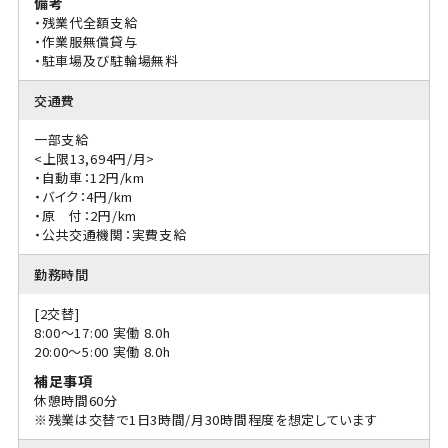
備考
・残業代全額支給
・作業服無償貸与
・駐車場及び駐輪場無料
交通費
一部支給
<上限13,694円/月>
・自動車：12円/km
・バイク：4円/km
・原 付：2円/km
・公共交通機関：実費支給
勤務時間
[2交替]
8:00〜17:00 実働 8.0h
20:00〜5:00 実働 8.0h
補足事項
休憩時間60分
※残業は交替で1日3時間/月30時間程度を想定しています