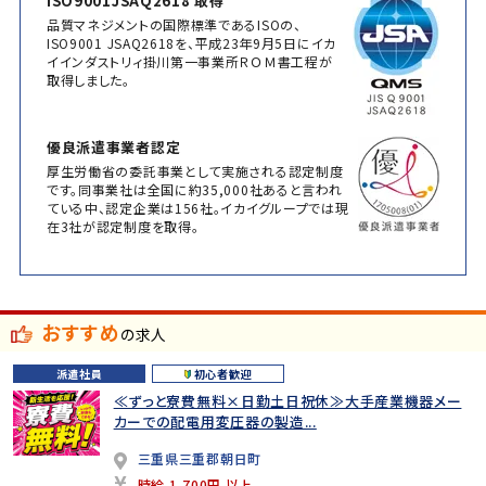
ISO9001JSAQ2618 取得
品質マネジメントの国際標準であるISOの、
ISO9001 JSAQ2618を、平成23年9月5日にイカ
イインダストリィ掛川第一事業所ＲＯＭ書工程が
取得しました。
優良派遣事業者認定
厚生労働省の委託事業として実施される認定制度
です。同事業社は全国に約35,000社あると言われ
ている中、認定企業は156社。イカイグループでは現
在3社が認定制度を取得。
おすすめ
の求人
派遣社員
初心者歓迎
≪ずっと寮費無料×日勤土日祝休≫大手産業機器メー
カーでの配電用変圧器の製造...
三重県三重郡朝日町
時給 1,700円 以上