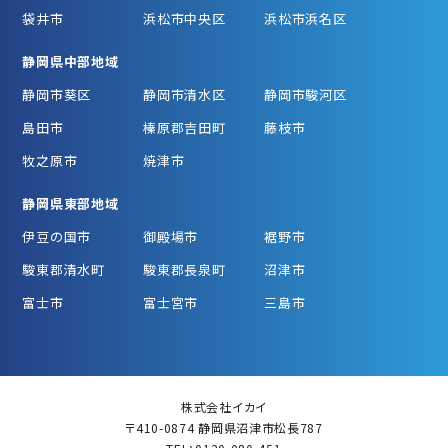
袋井市
浜松市中央区
浜松市浜名区
静岡県中部地域
静岡市葵区
静岡市清水区
静岡市駿河区
島田市
榛原郡吉田町
藤枝市
牧之原市
焼津市
静岡県東部地域
伊豆の国市
御殿場市
裾野市
駿東郡清水町
駿東郡長泉町
沼津市
富士市
富士宮市
三島市
株式会社イカイ
〒410-0874 静岡県沼津市松長787