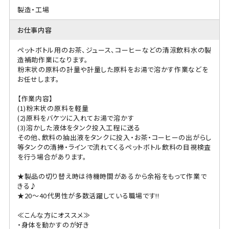
製造・工場
お仕事内容
ペットボトル用のお茶、ジュース、コーヒーなどの清涼飲料水の製
造補助作業になります。
粉末状の原料の計量や計量した原料をお湯で溶かす作業などを
お任せします。
【作業内容】
(1)粉末状の原料を軽量
(2)原料をバケツに入れてお湯で溶かす
(3)溶かした液体をタンク投入工程に送る
その他、飲料の抽出液をタンクに投入・お茶・コーヒーの出がらし
等タンクの清掃・ラインで流れてくるペットボトル飲料の目視検査
を行う場合があります。
★製品の切り替え時は待機時間があるから余裕をもって作業で
きる♪
★20～40代男性が多数活躍している職場です!!
≪こんな方にオススメ≫
・身体を動かすのが好き