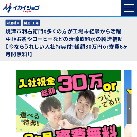
派遣社員
製造・工場
焼津市利右衛門《多くの方が工場未経験から活躍
中!》お茶やコーヒーなどの清涼飲料水の製造補助
【今ならうれしい入社特典付!総額30万円or寮費6ヶ
月間無料!】