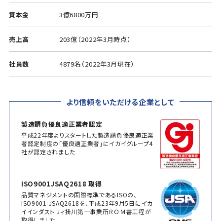
資本金
3億6800万円
売上高
203億（2022年3月時点）
社員数
4879名（2022年3月現在）
より信頼をいただける企業として
製造請負優良適正業者認定
平成22年度よりスタートした製造請負優良適正業
者認定制度の「優良適正業者」にイカイグループ4
社が認定されました
ISO9001JSAQ2618 取得
品質マネジメントの国際標準であるISOの、
ISO9001 JSAQ2618を、平成23年9月5日にイカ
イインダストリィ掛川第一事業所ＲＯＭ書工程が
取得しました。