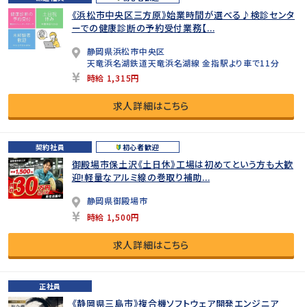
《浜松市中央区三方原》始業時間が選べる♪検診センタ
ーでの健康診断の予約受付業務【...
静岡県浜松市中央区
天竜浜名湖鉄道天竜浜名湖線 金指駅より車で11分
時給 1,315円
求人詳細はこちら
契約社員
初心者歓迎
御殿場市保土沢《土日休》工場は初めてという方も大歓
迎!軽量なアルミ線の巻取り補助...
静岡県御殿場市
時給 1,500円
求人詳細はこちら
正社員
《静岡県三島市》複合機ソフトウェア開発エンジニア