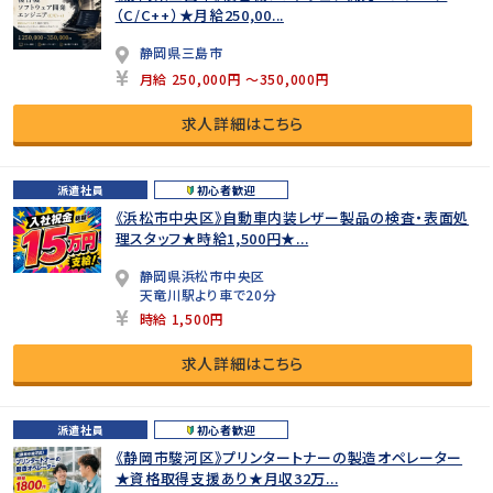
（C/C++）★月給250,00...
静岡県三島市
月給 250,000円 ～350,000円
求人詳細はこちら
派遣社員
初心者歓迎
《浜松市中央区》自動車内装レザー製品の検査・表面処
理スタッフ★時給1,500円★...
静岡県浜松市中央区
天竜川駅より車で20分
時給 1,500円
求人詳細はこちら
派遣社員
初心者歓迎
《静岡市駿河区》プリンタートナーの製造オペレーター
★資格取得支援あり★月収32万...