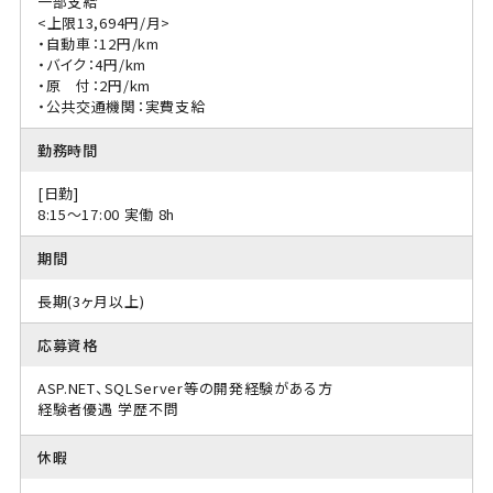
一部支給
<上限13,694円/月>
・自動車：12円/km
・バイク：4円/km
・原 付：2円/km
・公共交通機関：実費支給
勤務時間
[日勤]
8:15〜17:00 実働 8h
期間
長期(3ヶ月以上)
応募資格
ASP.NET、SQLServer等の開発経験がある方
経験者優遇
学歴不問
休暇