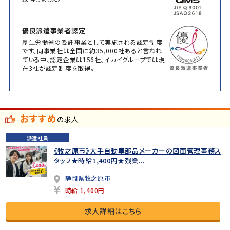
優良派遣事業者認定
厚生労働省の委託事業として実施される認定制度
です。同事業社は全国に約35,000社あると言われ
ている中、認定企業は156社。イカイグループでは現
在3社が認定制度を取得。
おすすめ
の求人
派遣社員
《牧之原市》大手自動車部品メーカーの図面管理事務ス
タッフ★時給1,400円★残業...
静岡県牧之原市
時給 1,400円
求人詳細はこちら