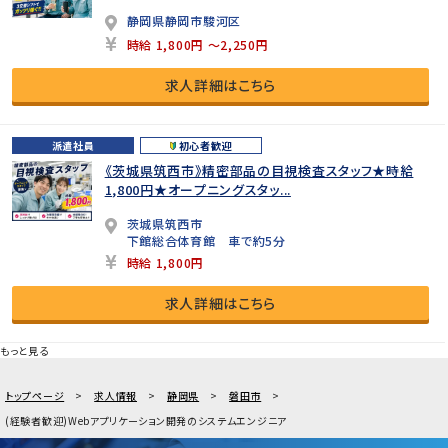
静岡県静岡市駿河区
時給 1,800円 ～2,250円
求人詳細はこちら
派遣社員
初心者歓迎
《茨城県筑西市》精密部品の目視検査スタッフ★時給
1,800円★オープニングスタッ...
茨城県筑西市
下館総合体育館 車で約5分
時給 1,800円
求人詳細はこちら
もっと見る
トップページ
求人情報
静岡県
磐田市
(経験者歓迎)Webアプリケーション開発のシステムエンジニア