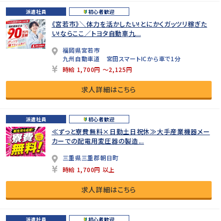
派遣社員
初心者歓迎
《宮若市》＼体力を活かしたい!とにかくガッツリ稼ぎた
い!ならここ／トヨタ自動車九...
福岡県宮若市
九州自動車道 宮田スマートICから車で1分
時給 1,700円 ～2,125円
求人詳細はこちら
派遣社員
初心者歓迎
≪ずっと寮費無料×日勤土日祝休≫大手産業機器メー
カーでの配電用変圧器の製造...
三重県三重郡朝日町
時給 1,700円 以上
求人詳細はこちら
派遣社員
初心者歓迎