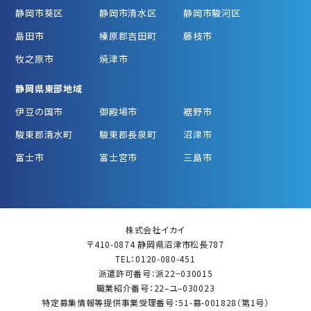
静岡市葵区
静岡市清水区
静岡市駿河区
島田市
榛原郡吉田町
藤枝市
牧之原市
焼津市
静岡県東部地域
伊豆の国市
御殿場市
裾野市
駿東郡清水町
駿東郡長泉町
沼津市
富士市
富士宮市
三島市
株式会社イカイ
〒410-0874 静岡県沼津市松長787
TEL：0120-080-451
派遣許可番号：派22−030015
職業紹介番号：22–ユ–030023
特定募集情報等提供事業受理番号：51-募-001828（第1号）