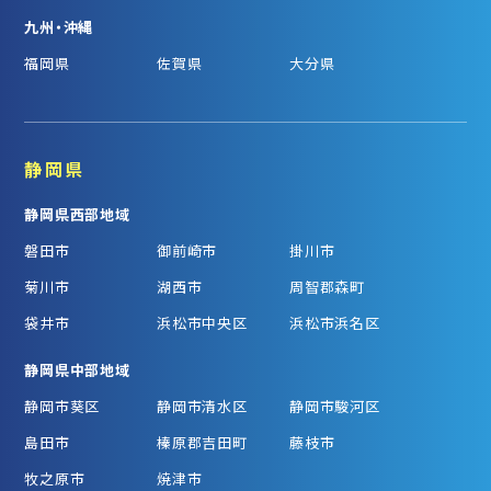
九州・沖縄
福岡県
佐賀県
大分県
静岡県
静岡県西部地域
磐田市
御前崎市
掛川市
菊川市
湖西市
周智郡森町
袋井市
浜松市中央区
浜松市浜名区
静岡県中部地域
静岡市葵区
静岡市清水区
静岡市駿河区
島田市
榛原郡吉田町
藤枝市
牧之原市
焼津市