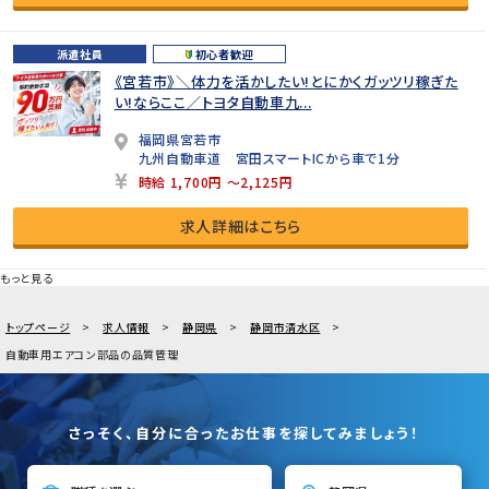
派遣社員
初心者歓迎
《宮若市》＼体力を活かしたい!とにかくガッツリ稼ぎた
い!ならここ／トヨタ自動車九...
福岡県宮若市
九州自動車道 宮田スマートICから車で1分
時給 1,700円 ～2,125円
求人詳細はこちら
もっと見る
トップページ
求人情報
静岡県
静岡市清水区
自動車用エアコン部品の品質管理
さっそく、自分に合ったお仕事を探してみましょう！