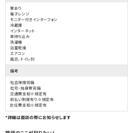
寮あり
電子レンジ
モニター付きインターフォン
冷蔵庫
インターネット
車持ち込み
洗濯機
浴室乾燥
エアコン
風呂、トイレ別
備考
社会保険完備
社宅・独身寮完備
交通費支給※規定有
前払い制度有り※規定有
赴任費支給※規定有
*詳細は面談の際にお知らせします
職場のここが知りたい！