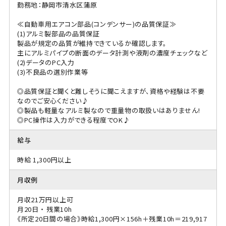
勤務地：静岡市清水区蒲原
≪自動車用エアコン部品(コンデンサー)の品質保証≫
(1)アルミ製部品の品質保証
製品が規定の品質が維持できているか確認します。
主にアルミパイプの断面のデータ計測や液剤の濃度チェックなど
(2)データのPC入力
(3)不良品の選別作業等
◎品質保証と聞くと難しそうに聞こえますが、資格や経験は不要
なのでご安心ください♪
◎製品も軽量なアルミ製なので重量物の取扱いはありません!
◎PC操作は入力ができる程度でOK♪
給与
時給 1,300円以上
月収例
月収21万円以上可
月20日 ・ 残業10h
《所定20日間の場合》時給1,300円×156h＋残業10h＝219,917