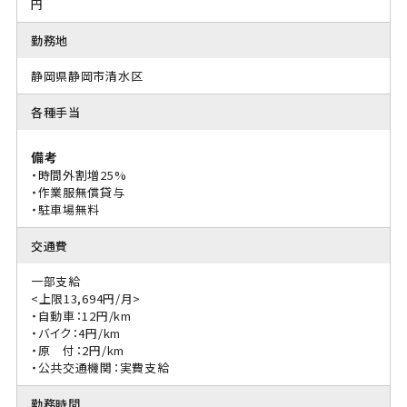
円
勤務地
静岡県静岡市清水区
各種手当
備考
・時間外割増25%
・作業服無償貸与
・駐車場無料
交通費
一部支給
<上限13,694円/月>
・自動車：12円/km
・バイク：4円/km
・原 付：2円/km
・公共交通機関：実費支給
勤務時間