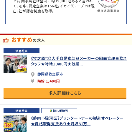
です。同事業社は全国に約35,000社あると言われ
ている中、認定企業は156社。イカイグループでは現
在3社が認定制度を取得。
おすすめ
の求人
派遣社員
《牧之原市》大手自動車部品メーカーの図面管理事務ス
タッフ★時給1,400円★残業...
静岡県牧之原市
時給 1,400円
求人詳細はこちら
派遣社員
初心者歓迎
《静岡市駿河区》プリンタートナーの製造オペレーター
★資格取得支援あり★月収32万...