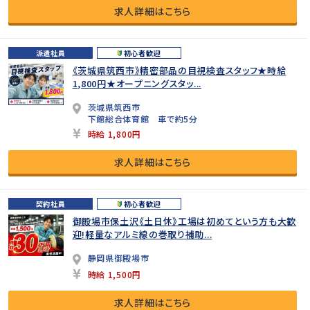
求人詳細はこちら
派遣社員
初心者歓迎
《茨城県筑西市》精密部品の目視検査スタッフ★時給
1,800円★オープニングスタッ...
茨城県筑西市
下館総合体育館 車で約5分
時給 1,800円
求人詳細はこちら
契約社員
初心者歓迎
御殿場市保土沢《土日休》工場は初めてという方も大歓
迎!軽量なアルミ線の巻取り補助...
静岡県御殿場市
時給 1,500円
求人詳細はこちら