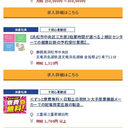
月給 250,000円 ～350,000円
求人詳細はこちら
派遣社員
初心者歓迎
《浜松市中央区三方原》始業時間が選べる♪検診センタ
ーでの健康診断の予約受付業務【...
静岡県浜松市中央区
天竜浜名湖鉄道天竜浜名湖線 金指駅より車で11分
時給 1,315円
求人詳細はこちら
派遣社員
初心者歓迎
≪ずっと寮費無料×日勤土日祝休≫大手産業機器メー
カーでの配電用変圧器の製造...
三重県三重郡朝日町
時給 1,700円 以上