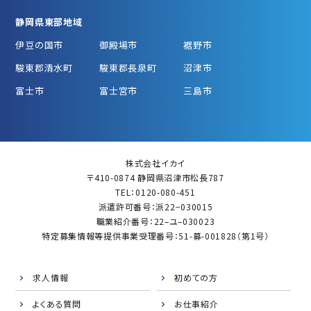
静岡県東部地域
伊豆の国市
御殿場市
裾野市
駿東郡清水町
駿東郡長泉町
沼津市
富士市
富士宮市
三島市
株式会社イカイ
〒410-0874 静岡県沼津市松長787
TEL：0120-080-451
派遣許可番号：派22−030015
職業紹介番号：22–ユ–030023
特定募集情報等提供事業受理番号：51-募-001828（第1号）
求人情報
初めての方
よくある質問
お仕事紹介