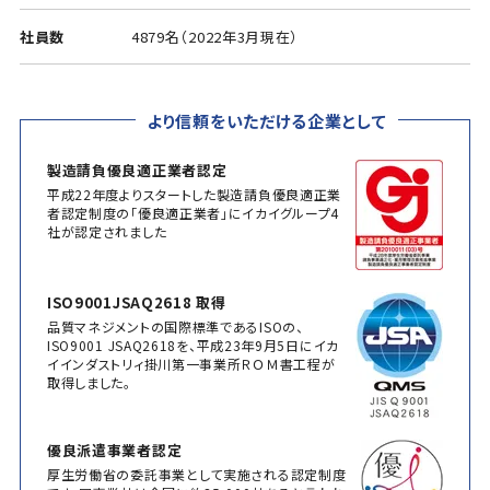
社員数
4879名（2022年3月現在）
より信頼をいただける企業として
製造請負優良適正業者認定
平成22年度よりスタートした製造請負優良適正業
者認定制度の「優良適正業者」にイカイグループ4
社が認定されました
ISO9001JSAQ2618 取得
品質マネジメントの国際標準であるISOの、
ISO9001 JSAQ2618を、平成23年9月5日にイカ
イインダストリィ掛川第一事業所ＲＯＭ書工程が
取得しました。
優良派遣事業者認定
厚生労働省の委託事業として実施される認定制度