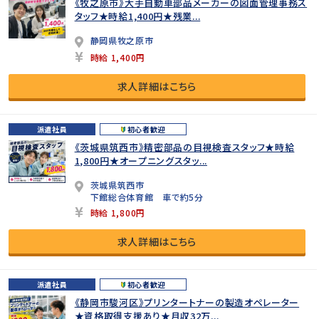
《牧之原市》大手自動車部品メーカーの図面管理事務ス
タッフ★時給1,400円★残業...
静岡県牧之原市
時給 1,400円
求人詳細はこちら
派遣社員
初心者歓迎
《茨城県筑西市》精密部品の目視検査スタッフ★時給
1,800円★オープニングスタッ...
茨城県筑西市
下館総合体育館 車で約5分
時給 1,800円
求人詳細はこちら
派遣社員
初心者歓迎
《静岡市駿河区》プリンタートナーの製造オペレーター
★資格取得支援あり★月収32万...