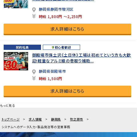
静岡県静岡市駿河区
時給 1,800円 ～2,250円
求人詳細はこちら
契約社員
初心者歓迎
御殿場市保土沢《土日休》工場は初めてという方も大歓
迎!軽量なアルミ線の巻取り補助...
静岡県御殿場市
時給 1,500円
求人詳細はこちら
もっと見る
トップページ
求人情報
静岡県
牧之原市
システムへのデータ入力・製品発注等の営業事務