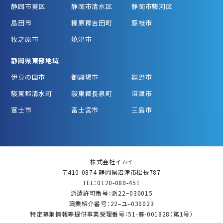
静岡市葵区
静岡市清水区
静岡市駿河区
島田市
榛原郡吉田町
藤枝市
牧之原市
焼津市
静岡県東部地域
伊豆の国市
御殿場市
裾野市
駿東郡清水町
駿東郡長泉町
沼津市
富士市
富士宮市
三島市
株式会社イカイ
〒410-0874 静岡県沼津市松長787
TEL：0120-080-451
派遣許可番号：派22−030015
職業紹介番号：22–ユ–030023
特定募集情報等提供事業受理番号：51-募-001828（第1号）