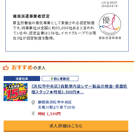
優良派遣事業者認定
厚生労働省の委託事業として実施される認定制度
です。同事業社は全国に約35,000社あると言われ
ている中、認定企業は156社。イカイグループでは現
在3社が認定制度を取得。
おすすめ
の求人
派遣社員
初心者歓迎
《浜松市中央区》自動車内装レザー製品の検査・表面処
理スタッフ★時給1,500円★...
静岡県浜松市中央区
天竜川駅より車で20分
時給 1,500円
求人詳細はこちら