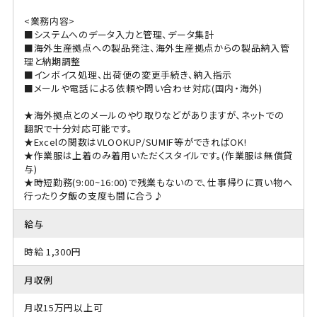
<業務内容>
■システムへのデータ入力と管理、データ集計
■海外生産拠点への製品発注、海外生産拠点からの製品納入管
理と納期調整
■インボイス処理、出荷便の変更手続き、納入指示
■メールや電話による依頼や問い合わせ対応(国内・海外)
★海外拠点とのメールのやり取りなどがありますが、ネットでの
翻訳で十分対応可能です。
★Excelの関数はVLOOKUP/SUMIF等ができればOK!
★作業服は上着のみ着用いただくスタイルです。(作業服は無償貸
与)
★時短勤務(9:00~16:00)で残業もないので、仕事帰りに買い物へ
行ったり夕飯の支度も間に合う♪
給与
時給 1,300円
月収例
月収15万円以上可