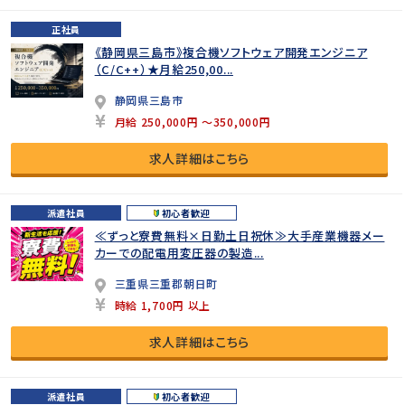
正社員
《静岡県三島市》複合機ソフトウェア開発エンジニア
（C/C++）★月給250,00...
静岡県三島市
月給 250,000円 ～350,000円
求人詳細はこちら
派遣社員
初心者歓迎
≪ずっと寮費無料×日勤土日祝休≫大手産業機器メー
カーでの配電用変圧器の製造...
三重県三重郡朝日町
時給 1,700円 以上
求人詳細はこちら
派遣社員
初心者歓迎