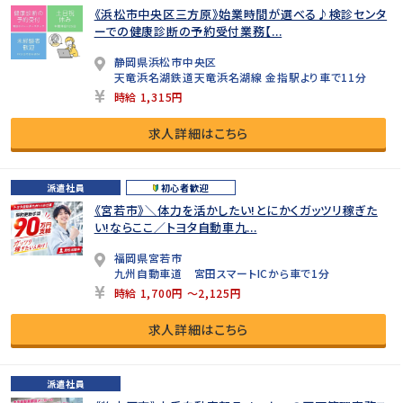
《浜松市中央区三方原》始業時間が選べる♪検診センタ
ーでの健康診断の予約受付業務【...
静岡県浜松市中央区
天竜浜名湖鉄道天竜浜名湖線 金指駅より車で11分
時給 1,315円
求人詳細はこちら
派遣社員
初心者歓迎
《宮若市》＼体力を活かしたい!とにかくガッツリ稼ぎた
い!ならここ／トヨタ自動車九...
福岡県宮若市
九州自動車道 宮田スマートICから車で1分
時給 1,700円 ～2,125円
求人詳細はこちら
派遣社員