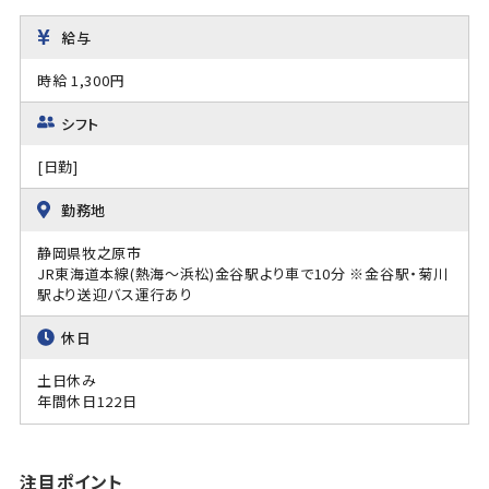
給与
時給 1,300円
シフト
[日勤]
勤務地
静岡県牧之原市
JR東海道本線(熱海～浜松)金谷駅より車で10分 ※金谷駅・菊川
駅より送迎バス運行あり
休日
土日休み
年間休日122日
注目ポイント