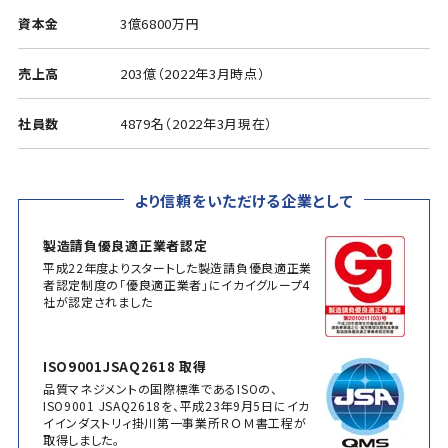
資本金
3億6800万円
売上高
203億（2022年3月時点）
社員数
4879名（2022年3月現在）
より信頼をいただける企業として
製造請負優良適正業者認定
平成22年度よりスタートした製造請負優良適正業
者認定制度の「優良適正業者」にイカイグループ4
社が認定されました
ISO9001JSAQ2618 取得
品質マネジメントの国際標準であるISOの、
ISO9001 JSAQ2618を、平成23年9月5日にイカ
イインダストリィ掛川第一事業所ＲＯＭ書工程が
取得しました。