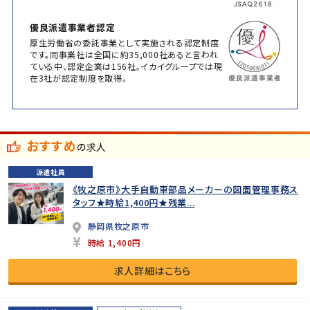
優良派遣事業者認定
厚生労働省の委託事業として実施される認定制度
です。同事業社は全国に約35,000社あると言われ
ている中、認定企業は156社。イカイグループでは現
在3社が認定制度を取得。
おすすめ
の求人
派遣社員
《牧之原市》大手自動車部品メーカーの図面管理事務ス
タッフ★時給1,400円★残業...
静岡県牧之原市
時給 1,400円
求人詳細はこちら