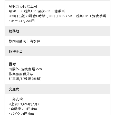
月収23万円以上可
月20日 ・ 残業10h 深夜50h + 諸手当
<20日出勤の場合>時給1,300円×157.5h＋残業10h＋深夜手当
50h＝237,250円
勤務地
静岡県静岡市清水区
各種手当
備考
時間外、深夜割増25%
作業服無償貸与
駐車場/駐輪場（無料）
交通費
一部支給
<上限13,694円/月>
・自動車：12円/km
・バイク：4円/km