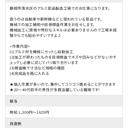
静岡市清水区のアルミ部品製造工場でのお仕事になります。
扱うのは自動車や新幹線などに使われている部品です。
機械での加工補助や目視検査作業をお任せします。
機械加工に資格や特別なスキルは必要ありませんので工場未経
験からでも始めやすいですよ♪
<作業内容>
(1)アルミ材を機械にセットし自動加工
(2)加工が終わったものを目視検査でキズや凹みなどがないかチ
ェックし必要に応じてバリ取りを行います
(3)検査機で寸法など規格の確認
(4)完成品を箱に入れる
★個人作業が多いので、集中してコツコツ進めることができます
★20～40代前半の男性が多数活躍している職場です!
給与
時給 1,300円～1625円
月収例