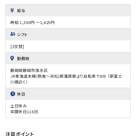
給与
時給 1,300円 ～1,625円
シフト
[2交替]
勤務地
静岡県静岡市清水区
JR東海道本線(熱海～浜松)新蒲原駅より自転車で6分 （新富士
川橋近く）
休日
土日休み
年間休日116日
注目ポイント