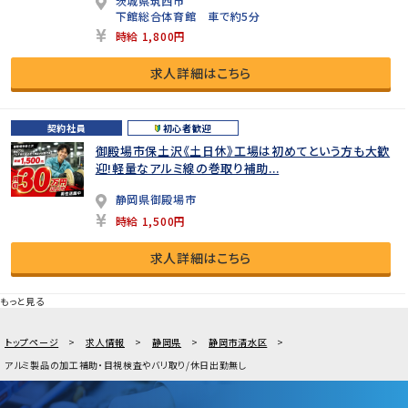
茨城県筑西市
下館総合体育館 車で約5分
時給 1,800円
求人詳細はこちら
契約社員
初心者歓迎
御殿場市保土沢《土日休》工場は初めてという方も大歓
迎!軽量なアルミ線の巻取り補助...
静岡県御殿場市
時給 1,500円
求人詳細はこちら
もっと見る
トップページ
求人情報
静岡県
静岡市清水区
アルミ製品の加工補助・目視検査やバリ取り/休日出勤無し