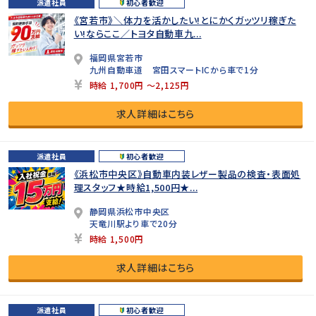
派遣社員
初心者歓迎
《宮若市》＼体力を活かしたい!とにかくガッツリ稼ぎた
い!ならここ／トヨタ自動車九...
福岡県宮若市
九州自動車道 宮田スマートICから車で1分
時給 1,700円 ～2,125円
求人詳細はこちら
派遣社員
初心者歓迎
《浜松市中央区》自動車内装レザー製品の検査・表面処
理スタッフ★時給1,500円★...
静岡県浜松市中央区
天竜川駅より車で20分
時給 1,500円
求人詳細はこちら
派遣社員
初心者歓迎