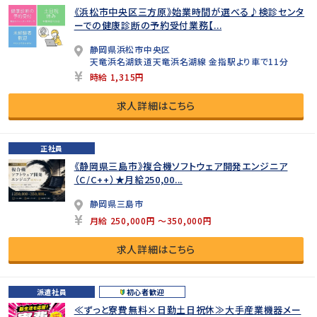
《浜松市中央区三方原》始業時間が選べる♪検診センタ
ーでの健康診断の予約受付業務【...
静岡県浜松市中央区
天竜浜名湖鉄道天竜浜名湖線 金指駅より車で11分
時給 1,315円
求人詳細はこちら
正社員
《静岡県三島市》複合機ソフトウェア開発エンジニア
（C/C++）★月給250,00...
静岡県三島市
月給 250,000円 ～350,000円
求人詳細はこちら
派遣社員
初心者歓迎
≪ずっと寮費無料×日勤土日祝休≫大手産業機器メー