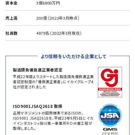
資本金
3億6800万円
売上高
203億（2022年3月時点）
社員数
4879名（2022年3月現在）
より信頼をいただける企業として
製造請負優良適正業者認定
平成22年度よりスタートした製造請負優良適正業
者認定制度の「優良適正業者」にイカイグループ4
社が認定されました
ISO9001JSAQ2618 取得
品質マネジメントの国際標準であるISOの、
ISO9001 JSAQ2618を、平成23年9月5日にイカ
イインダストリィ掛川第一事業所ＲＯＭ書工程が
取得しました。