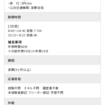
・原 付：2円/km
・公共交通機関：実費支給
勤務時間
[2交替]
8:00〜16:45 実働 7.75h
23:15〜8:15 実働 8h
補足事項
休憩時間60分
※お昼休憩50分/小休憩10分
期間
長期(3ヶ月以上)
応募資格
経験不問 スキル不問 履歴書不要
未経験者歓迎
フリーター歓迎
学歴不問
休暇