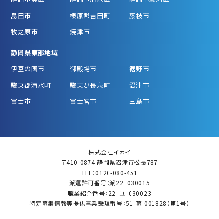
島田市
榛原郡吉田町
藤枝市
牧之原市
焼津市
静岡県東部地域
伊豆の国市
御殿場市
裾野市
駿東郡清水町
駿東郡長泉町
沼津市
富士市
富士宮市
三島市
株式会社イカイ
〒410-0874 静岡県沼津市松長787
TEL：0120-080-451
派遣許可番号：派22−030015
職業紹介番号：22–ユ–030023
特定募集情報等提供事業受理番号：51-募-001828（第1号）