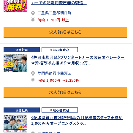
カーでの配電用変圧器の製造...
三重県三重郡朝日町
時給 1,700円 以上
求人詳細はこちら
派遣社員
初心者歓迎
《静岡市駿河区》プリンタートナーの製造オペレーター
★資格取得支援あり★月収32万...
静岡県静岡市駿河区
時給 1,800円 ～2,250円
求人詳細はこちら
派遣社員
初心者歓迎
《茨城県筑西市》精密部品の目視検査スタッフ★時給
1,800円★オープニングスタッ...