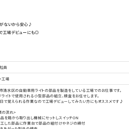
業がないから安心♪
業で工場デビューにも◎
社員
・工場
市清水区の自動車用ライトの部品を製造をしている工場でのお仕事です。
ドライトで使用される小型部品の組立、検査をお任せします。
3日で覚えられる作業なので工場デビューしてみたい方にもオススメです♪
業の流れ>
)部品を箱から取り出し機械にセットしスイッチON
)加工した部品に作業台で部品の組付けやネジの締付
)できあがった製品の検査