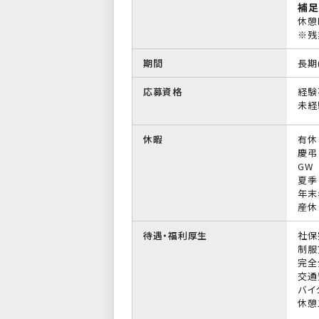
補足
休憩
※残
期間
長期
応募資格
経験
未経
休暇
有休
慶弔
GW
夏季
年末
産休
待遇・福利厚生
社保
制服
完全
交通
バイ
休憩