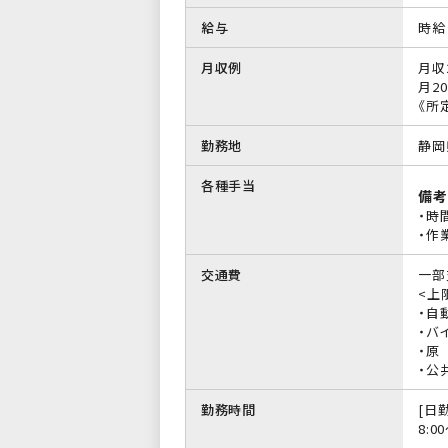
給与
時給 
月収例
月収
月20
《所
勤務地
静岡
各種手当
備考
・時
・作
交通費
一部
<上限
・自
・バイ
・原
・公
勤務時間
[日勤
8:0