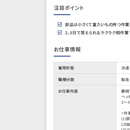
注目ポイント
部品は小さくて重たいもの持つ作
2、3日で覚えられるラクラク軽作
お仕事情報
雇用形態
派遣
職種分類
製造
お仕事内容
静岡
ヘッ
2～
<作
(1
(2
(3