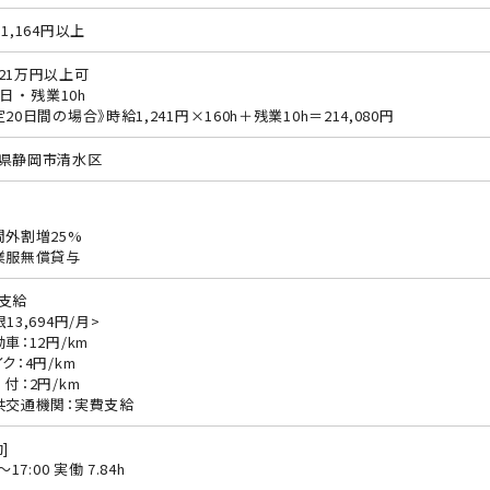
1,164円以上
21万円以上可
日 ・ 残業10h
定20日間の場合》時給1,241円×160h＋残業10h＝214,080円
県静岡市清水区
間外割増25%
業服無償貸与
支給
13,694円/月>
動車：12円/km
ク：4円/km
 付：2円/km
共交通機関：実費支給
]
0〜17:00 実働 7.84h