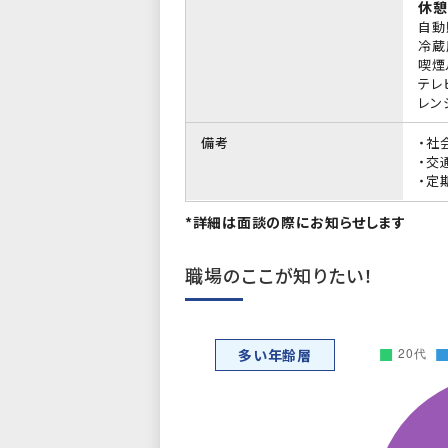
休憩
自動
冷蔵
喫煙
テレ
レン
備考
・社
・交
・定
*詳細は面談の際にお知らせします
職場のここが知りたい！
多い年齢層