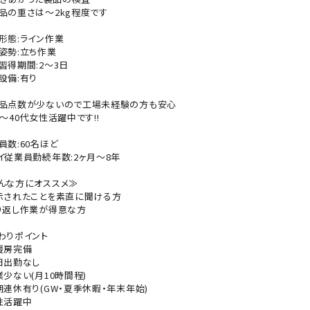
品の重さは～2kg程度です
形態:ライン作業
姿勢:立ち作業
習得期間:2～3日
設備:有り
品点数が少ないので工場未経験の方も安心
0～40代女性活躍中です!!
員数:60名ほど
イ従業員勤続年数:2ヶ月～8年
んな方にオススメ≫
示されたことを素直に聞ける方
り返し作業が得意な方
わりポイント
暖房完備
日出勤なし
業少ない(月10時間程)
期連休有り(GW・夏季休暇・年末年始)
性活躍中