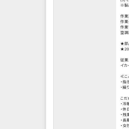
※製
作業
作業
作業
空調
★部
★2
従業
イカ
≪こ
・指
・繰
こだ
・冷
・休
・残
・長
・女