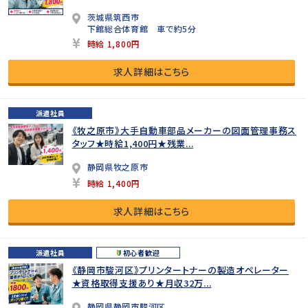
茨城県筑西市
下館総合体育館 車で約5分
時給 1,800円
求人詳細はこちら
派遣社員
《牧之原市》大手自動車部品メーカーの図面管理事務ス
タッフ★時給1,400円★残業...
静岡県牧之原市
時給 1,400円
求人詳細はこちら
派遣社員
初心者歓迎
《静岡市駿河区》プリンタートナーの製造オペレーター
★資格取得支援あり★月収32万...
静岡県静岡市駿河区