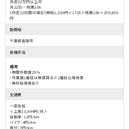
月収23万円以上可
月22日 ・ 残業10h
《所定22日間の場合》時給1,300円×172h＋残業10h＝239,850
円
勤務地
千葉県香取市
各種手当
備考
・時間外割増25%
・作業服1着目は無償貸与※2着目以降有償
・無料駐車場あり
交通費
一部支給
＜上限13,694円/月＞
自動車：12円/km
バイク：4円/km
原付：2円/km