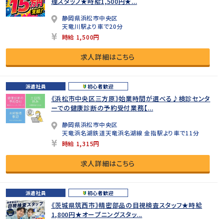
理スタッフ★時給1,500円★...
静岡県浜松市中央区
天竜川駅より車で20分
時給 1,500円
求人詳細はこちら
派遣社員
初心者歓迎
《浜松市中央区三方原》始業時間が選べる♪検診センタ
ーでの健康診断の予約受付業務【...
静岡県浜松市中央区
天竜浜名湖鉄道天竜浜名湖線 金指駅より車で11分
時給 1,315円
求人詳細はこちら
派遣社員
初心者歓迎
《茨城県筑西市》精密部品の目視検査スタッフ★時給
1,800円★オープニングスタッ...