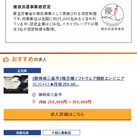
優良派遣事業者認定
厚生労働省の委託事業として実施される認定制度
です。同事業社は全国に約35,000社あると言われ
ている中、認定企業は156社。イカイグループでは現
在3社が認定制度を取得。
おすすめ
の求人
正社員
《静岡県三島市》複合機ソフトウェア開発エンジニア
（C/C++）★月給250,00...
静岡県三島市
月給 250,000円 ～350,000円
求人詳細はこちら
派遣社員
初心者歓迎