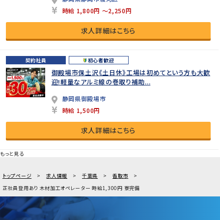
時給 1,800円 ～2,250円
求人詳細はこちら
契約社員
初心者歓迎
御殿場市保土沢《土日休》工場は初めてという方も大歓
迎!軽量なアルミ線の巻取り補助...
静岡県御殿場市
時給 1,500円
求人詳細はこちら
もっと見る
トップページ
求人情報
千葉県
香取市
正社員登用あり 木材加工オペレーター 時給1,300円 寮完備