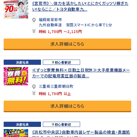
《宮若市》＼体力を活かしたい!とにかくガッツリ稼ぎた
い!ならここ／トヨタ自動車九...
福岡県宮若市
九州自動車道 宮田スマートICから車で1分
時給 1,700円 ～2,125円
求人詳細はこちら
派遣社員
初心者歓迎
≪ずっと寮費無料×日勤土日祝休≫大手産業機器メー
カーでの配電用変圧器の製造...
三重県三重郡朝日町
時給 1,700円 以上
求人詳細はこちら
派遣社員
初心者歓迎
《浜松市中央区》自動車内装レザー製品の検査・表面処