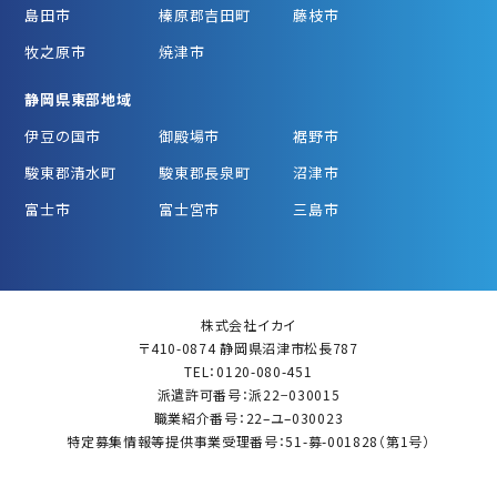
島田市
榛原郡吉田町
藤枝市
牧之原市
焼津市
静岡県東部地域
伊豆の国市
御殿場市
裾野市
駿東郡清水町
駿東郡長泉町
沼津市
富士市
富士宮市
三島市
株式会社イカイ
〒410-0874 静岡県沼津市松長787
TEL：0120-080-451
派遣許可番号：派22−030015
職業紹介番号：22–ユ–030023
特定募集情報等提供事業受理番号：51-募-001828（第1号）