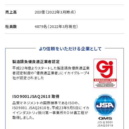
売上高
203億（2022年3月時点）
社員数
4879名（2022年3月現在）
より信頼をいただける企業として
製造請負優良適正業者認定
平成22年度よりスタートした製造請負優良適正業
者認定制度の「優良適正業者」にイカイグループ4
社が認定されました
ISO9001JSAQ2618 取得
品質マネジメントの国際標準であるISOの、
ISO9001 JSAQ2618を、平成23年9月5日にイカ
イインダストリィ掛川第一事業所ＲＯＭ書工程が
取得しました。