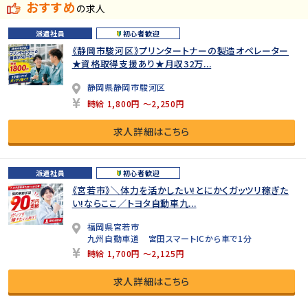
おすすめ
の求人
派遣社員
初心者歓迎
《静岡市駿河区》プリンタートナーの製造オペレーター
★資格取得支援あり★月収32万...
静岡県静岡市駿河区
時給 1,800円 ～2,250円
求人詳細はこちら
派遣社員
初心者歓迎
《宮若市》＼体力を活かしたい!とにかくガッツリ稼ぎた
い!ならここ／トヨタ自動車九...
福岡県宮若市
九州自動車道 宮田スマートICから車で1分
時給 1,700円 ～2,125円
求人詳細はこちら