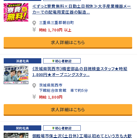
≪ずっと寮費無料×日勤土日祝休≫大手産業機器メー
カーでの配電用変圧器の製造...
三重県三重郡朝日町
時給 1,700円 以上
求人詳細はこちら
派遣社員
初心者歓迎
《茨城県筑西市》精密部品の目視検査スタッフ★時給
1,800円★オープニングスタッ...
茨城県筑西市
下館総合体育館 車で約5分
時給 1,800円
求人詳細はこちら
契約社員
初心者歓迎
御殿場市保土沢《土日休》工場は初めてという方も大歓