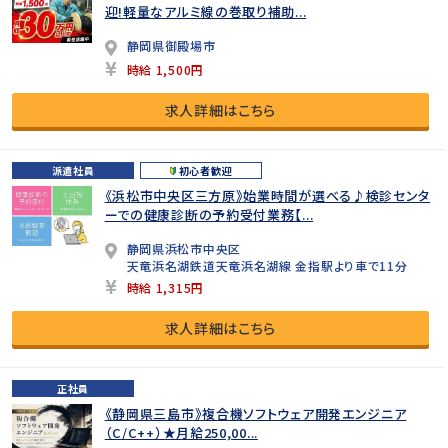
迎!軽量なアルミ線の巻取り補助...
静岡県御殿場市
時給 1,500円
求人詳細はこちら
派遣社員
初心者歓迎
《浜松市中央区三方原》始業時間が選べる♪検診センタ
ーでの健康診断の予約受付業務【...
静岡県浜松市中央区
天竜浜名湖鉄道天竜浜名湖線 金指駅より車で11分
時給 1,315円
求人詳細はこちら
正社員
《静岡県三島市》複合機ソフトウェア開発エンジニア
（C/C++）★月給250,00...