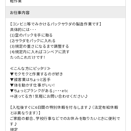
軽作業
お仕事内容
【コンビニ等でみかけるパックサラダの製造作業です】
具体的には･･･
(1)空のパックを手に取る
(2)サラダをパックに入れる
(3)規定の重さになるまで調整する
(4)規定内に入ればコンベアに流す
たったこれだけです！
≪こんな方にピッタリ≫
▼モクモクと作業するのが好き
▼接客業はちょっと苦手
▼体を動かす仕事がいい！
▼ちょっとブランクがある」・・・etc
⇒迷ってる方！気軽にお問い合わせください♪
【入社後すぐに6日間の特別休暇を付与します♪（法定有給休暇
とは異なります）】
ご家庭の都合、学校行事などでのお休みを取りたいときに便利で
す♪
規定