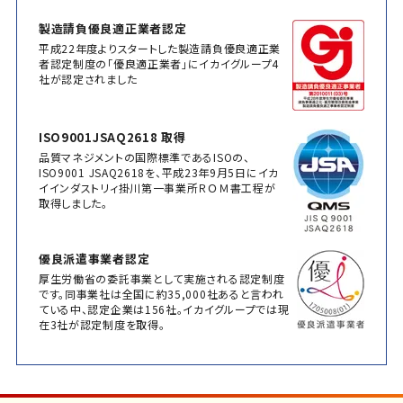
製造請負優良適正業者認定
平成22年度よりスタートした製造請負優良適正業
者認定制度の「優良適正業者」にイカイグループ4
社が認定されました
ISO9001JSAQ2618 取得
品質マネジメントの国際標準であるISOの、
ISO9001 JSAQ2618を、平成23年9月5日にイカ
イインダストリィ掛川第一事業所ＲＯＭ書工程が
取得しました。
優良派遣事業者認定
厚生労働省の委託事業として実施される認定制度
です。同事業社は全国に約35,000社あると言われ
ている中、認定企業は156社。イカイグループでは現
在3社が認定制度を取得。