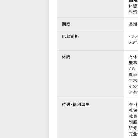
休憩
※残
期間
長期
応募資格
・フ
未経
休暇
有休
慶弔
GW
夏季
年末
その
※有
待遇・福利厚生
寮・
社保
社員
制服
研修
完全