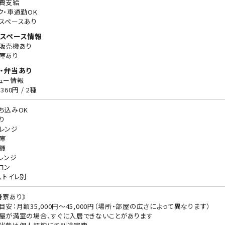
費支給
ク・車通勤OK
スペースあり
スペース情報
販売機あり
庫あり
・弁当あり
ュー情報
360円 / 2種
ち込みOK
り
レンジ
庫
機
レンジ
コン
、トイレ別
身寮あり》
目安：月額35,000円〜45,000円（場所・部屋の広さによって異なります）
屋が満室の場合、すぐに入居できないことがあります