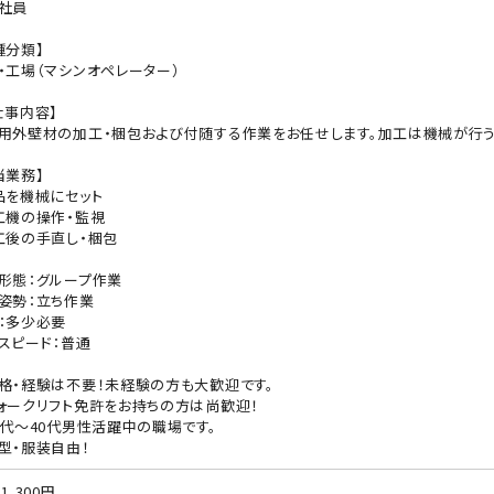
社員
種分類】
・工場（マシンオペレーター）
仕事内容】
用外壁材の加工・梱包および付随する作業をお任せします。加工は機械が行う
当業務】
品を機械にセット
工機の操作・監視
工後の手直し・梱包
形態：グループ作業
姿勢：立ち作業
：多少必要
スピード：普通
格・経験は不要！未経験の方も大歓迎です。
ォークリフト免許をお持ちの方は尚歓迎！
0代〜40代男性活躍中の職場です。
型・服装自由！
1,300円