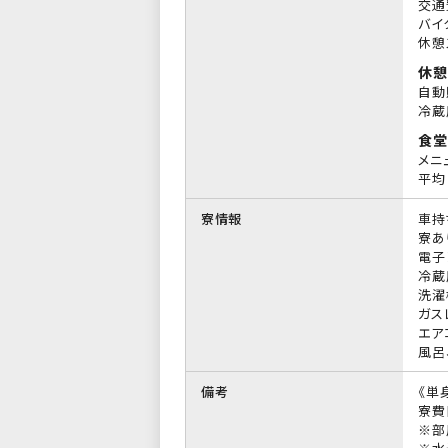
交通
バイ
休憩
休憩
自動
冷蔵
食堂
メニ
平均 
寮情報
車持
寮あ
電子
冷蔵
洗濯
ガス
エア
風呂
備考
《単
寮費
※部