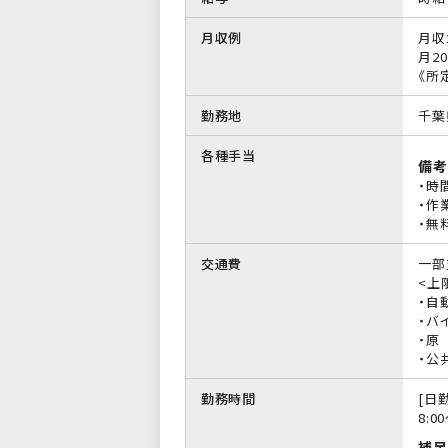
月収例
月収
月2
《所
勤務地
千葉
各種手当
備考
・時
・作
・無
交通費
一部
<上限
・自
・バイ
・原
・公
勤務時間
[日勤
8:0
補足