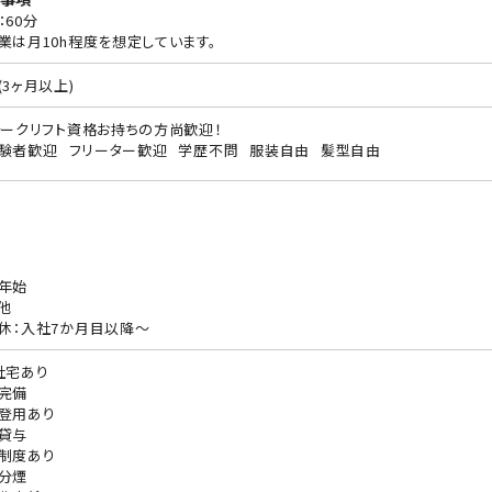
：60分
業は月10h程度を想定しています。
(3ヶ月以上)
ォークリフト資格お持ちの方尚歓迎！
験者歓迎
フリーター歓迎
学歴不問
服装自由
髪型自由
年始
他
休：入社7か月目以降～
社宅あり
完備
登用あり
貸与
制度あり
分煙