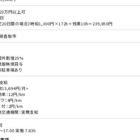
23万円以上可
0日
定20日間の場合》時給1,300円×172h＋残業10h＝239,850円
県香取市
間外割増25%
業服無償貸与
料駐車場あり
支給
13,694円/月>
動車：12円/km
ク：4円/km
 付：2円/km
共交通機関：実費支給
]
0〜17:00 実働 7.83h
事項