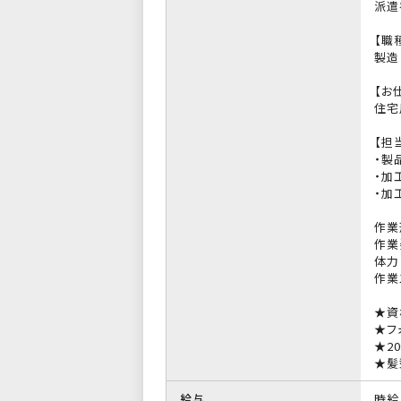
派遣
【職
製造
【お
住宅
【担
・製
・加
・加
作業
作業
体力
作業
★資
★フ
★2
★髪
給与
時給 