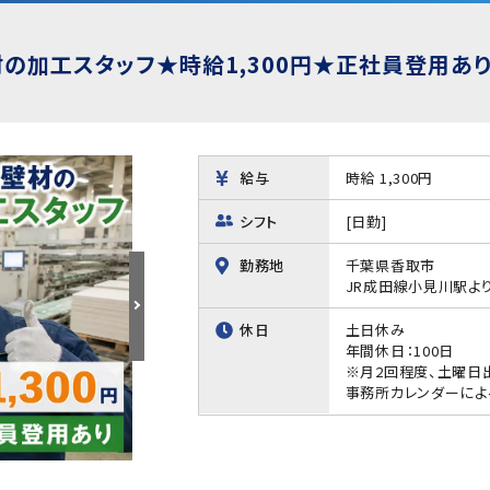
の加工スタッフ★時給1,300円★正社員登用あ
給与
時給 1,300円
シフト
[日勤]
勤務地
千葉県香取市
JR成田線小見川駅よ
休日
土日休み
年間休日：100日
※月2回程度、土曜日
事務所カレンダーによ